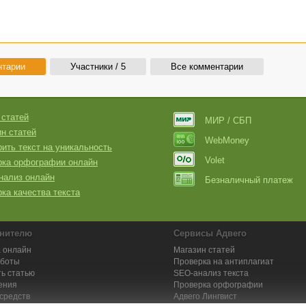
нтарии
Участники / 5
Все комментарии
 статей
МИР / СБП
н статей
WebMoney
ить текст на уникальность
Volet
рка орфографии онлайн
нализ онлайн
Безналичный платеж
ка качества текста
нителю
Сервисы Адвего
 онлайн
Магазин статей
аботы
Проверка на антиплагиат
ь статью
SEO-анализ текста
ения
Проверка орфографии
средств
Адвего
Лингвист