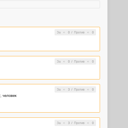
За
0
/
Против
0
За
0
/
Против
0
За
3
/
Против
0
т, человек
За
3
/
Против
0