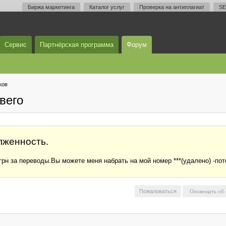
Биржа маркетинга
Каталог услуг
Проверка на антиплагиат
SE
Сервис
Партнёрская программа
Форум
ков
вего
лженность.
 грн за переводы.Вы можете меня набрать на мой номер ***(удалено) -пот
Пожаловаться