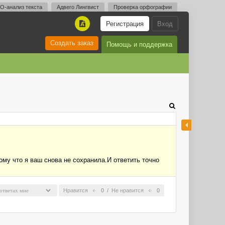
O-анализ текста
Адвего Лингвист
Проверка орфографии
Регистрация
Вход
A
Создать заказ
Помощь и поддержка
ому что я ваш снова не сохранила.И ответить точно
Нравится
0
/
Не нравится
0