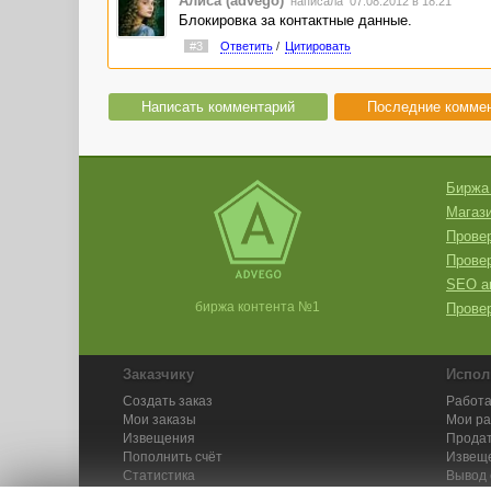
Алиса (advego)
написала 07.08.2012 в 18:21
Блокировка за контактные данные.
#3
Ответить
/
Цитировать
Написать комментарий
Последние комме
Биржа
Магази
Провер
Прове
SEO а
биржа контента №1
Провер
Заказчику
Испол
Создать заказ
Работа
Мои заказы
Мои р
Извещения
Продат
Пополнить счёт
Извещ
Статистика
Вывод 