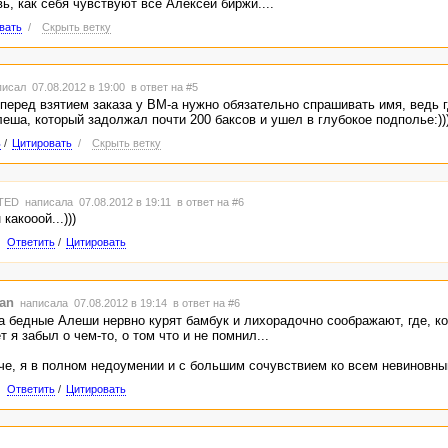
ь, как себя чувствуют все Алексеи биржи....
вать
/
Скрыть ветку
исал 07.08.2012 в 19:00
в ответ на #5
ь перед взятием заказа у ВМ-а нужно обязательно спрашивать имя, ведь г
еша, который задолжал почти 200 баксов и ушел в глубокое подполье:)))
ь
/
Цитировать
/
Скрыть ветку
TED
написала 07.08.2012 в 19:11
в ответ на #6
 какооой...)))
Ответить
/
Цитировать
tan
написала 07.08.2012 в 19:14
в ответ на #6
 а бедные Алеши нервно курят бамбук и лихорадочно соображают, где, ко
 я забыл о чем-то, о том что и не помнил...
че, я в полном недоумении и с большим сочувствием ко всем невиновн
Ответить
/
Цитировать