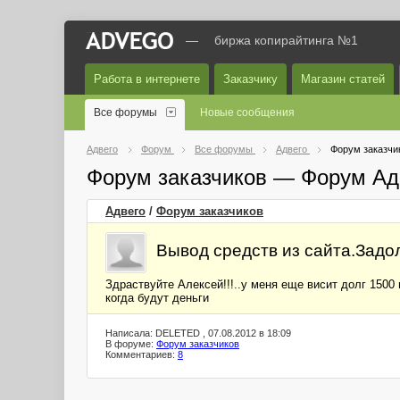
—
биржа копирайтинга №1
Работа в интернете
Заказчику
Магазин статей
Все форумы
Новые сообщения
Адвего
Форум
Все форумы
Адвего
Форум заказчи
Форум заказчиков — Форум Ад
Адвего
/
Форум заказчиков
Вывод средств из сайта.Задо
Здраствуйте Алексей!!!..у меня еще висит долг 1500
когда будут деньги
Написала: DELETED , 07.08.2012 в 18:09
В форуме:
Форум заказчиков
Комментариев:
8