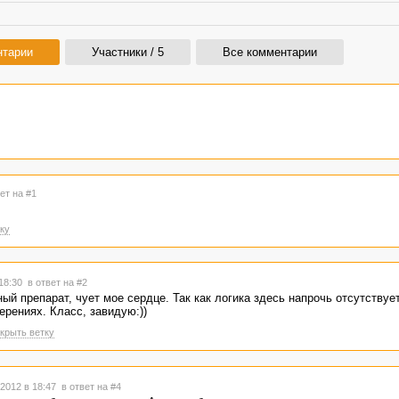
нтарии
Участники / 5
Все комментарии
ет на #1
ку
 18:30
в ответ на #2
ный препарат, чует мое сердце. Так как логика здесь напрочь отсутствуе
ерениях. Класс, завидую:))
крыть ветку
2012 в 18:47
в ответ на #4