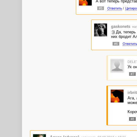
А вот теперь представ
#5
Ответить
/
Цитиро
gaskonets
нап
:)) Да, тепер
них бродит Ал
#6
Ответит
DELE
Ух он
#7
irbri
Ага,
может
Коро
#8