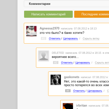
Комментарии
Написать комментарий
Последние комме
Agnessa1970
написала 07.08.2012 в 18:13
это что было? в баню хотите?
#1
Ответить
/
Цитировать
/
Скрыть ветку
DELETED
написала 07.08.2012 в 18:15
в отв
вероятнее всего...
#2
Ответить
/
Цитировать
/
Скрыть вет
gaskonets
написал 07.08.2012 в
Нет, это какой-то очень класс
просто потерялся во всех изм
#4
Ответить
/
Цитировать
/
С
irbritan
написала 07.08.