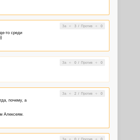
За
3
/
Против
0
де-то среди
)
За
0
/
Против
0
За
2
/
Против
0
гда, почему, а
ым Алексеям.
За
0
/
Против
0