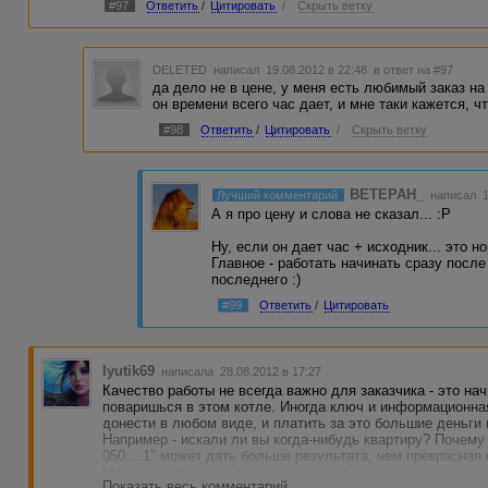
#97
Ответить
/
Цитировать
/
Скрыть ветку
DELETED
написал 19.08.2012 в 22:48
в ответ на #97
да дело не в цене, у меня есть любимый заказ на
он времени всего час дает, и мне таки кажется, ч
#98
Ответить
/
Цитировать
/
Скрыть ветку
BETEPAH_
Лучший комментарий
написал 1
А я про цену и слова не сказал... :P
Ну, если он дает час + исходник... это н
Главное - работать начинать сразу после 
последнего :)
#99
Ответить
/
Цитировать
lyutik69
написала 28.08.2012 в 17:27
Качество работы не всегда важно для заказчика - это на
поваришься в этом котле. Иногда ключ и информационна
донести в любом виде, и платить за это большие деньги
Например - искали ли вы когда-нибудь квартиру? Почему о
050....1" может дать больше результата, чем прекрасная 
Мораль -выбирайте то, что подходит именно вам, тратит
Показать весь комментарий