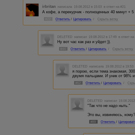
irbritan
написала 19.08.2012 в 15:03
в ответ на #21
А кофе, а перекурчик - полноценных 40 минут + 
#22
Ответить
/
Цитировать
/
Скрыть ветку
DELETED
написал 19.08.2012 в 17:49
в ответ на
Ну вот час как раз и уйдет:)).
#44
Ответить
/
Цитировать
/
Скрыть ветку
DELETED
написала 19.08.2012 в 19:5
я порою, если тема знакомая, 300
двумя пальцами. И уник от 98% и
#62
Ответить
/
Цитировать
/
Скры
DELETED
написал 19.08.2012
"Так что не надо ныть."
Это вы, извиняюсь, кому
#89
Ответить
/
Цитироват