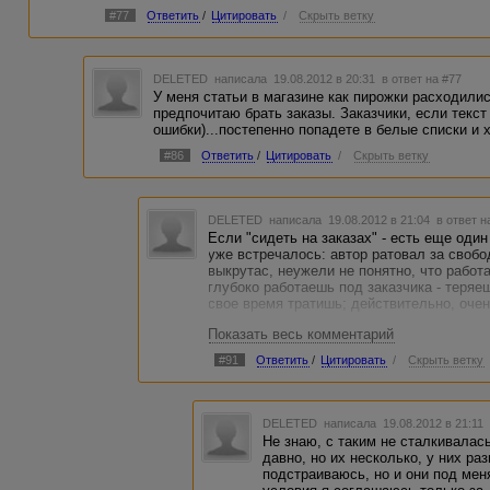
#77
Ответить
/
Цитировать
/
Скрыть ветку
DELETED
написала 19.08.2012 в 20:31
в ответ на #77
У меня статьи в магазине как пирожки расходилис
предпочитаю брать заказы. Заказчики, если тек
ошибки)...постепенно попадете в белые списки и 
#86
Ответить
/
Цитировать
/
Скрыть ветку
DELETED
написала 19.08.2012 в 21:04
в ответ н
Если "сидеть на заказах" - есть еще один
уже встречалось: автор ратовал за свобод
выкрутас, неужели не понятно, что работа
глубоко работаешь под заказчика - теряеш
свое время тратишь; действительно, оче
Показать весь комментарий
#91
Ответить
/
Цитировать
/
Скрыть ветку
DELETED
написала 19.08.2012 в 21:1
Не знаю, с таким не сталкивалас
давно, но их несколько, у них раз
подстраиваюсь, но и они под мен