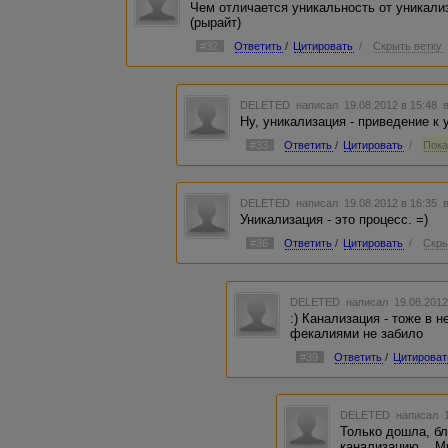
Чем отличается уникальность от уникали
(рырайт)
#32
Ответить
/
Цитировать
/
Скрыть ветку
DELETED
написал 19.08.2012 в 15:48
Ну, уникализация - приведение к 
#33
Ответить
/
Цитировать
/
Пока
DELETED
написал 19.08.2012 в 16:35
Уникализация - это процесс. =)
#36
Ответить
/
Цитировать
/
Скры
DELETED
написал 19.08.2012
:) Канализация - тоже в 
фекалиями не забило
#39
Ответить
/
Цитироват
DELETED
написал 1
Только дошла, бл
канализацию... М