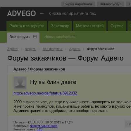
Биржа маркетинга
Каталог услуг
П
—
биржа копирайтинга №1
Работа в интернете
Заказчику
Магазин статей
Сервис
Все форумы
Новые сообщения
Адвего
Форум
Все форумы
Адвего
Форум заказчиков
Форум заказчиков — Форум Адвего
Адвего
/
Форум заказчиков
Ну вы блин даете
http://advego.ru/order/status/3912032
2000 знаков за час, да еще и уникальность проверить не только
Я не против перекупов, пацаны ваще ребята, но как-то в руках с
Администрация это одобрила, что вообще поражает.
Написал: DELETED , 18.08.2012 в 17:28
П
В форуме:
Форум заказчиков
Комментариев:
123