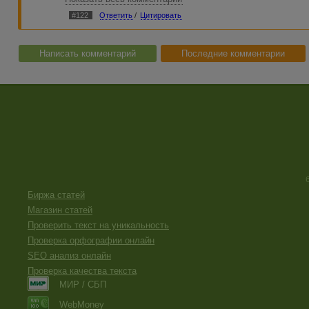
неблагодарное дело.
#122
Ответить
/
Цитировать
Написать комментарий
Последние комментарии
Биржа статей
Магазин статей
Проверить текст на уникальность
Проверка орфографии онлайн
SEO анализ онлайн
Проверка качества текста
МИР / СБП
WebMoney