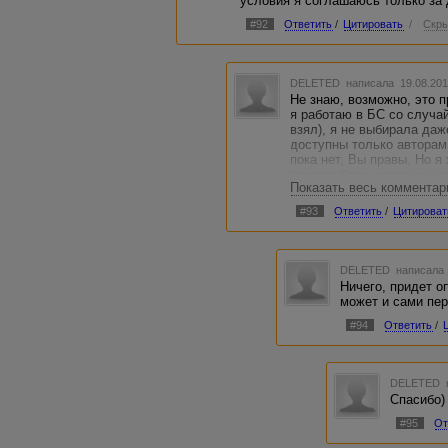
условия я соглашаюсь только за 
#92
Ответить
/
Цитировать
/
Скры
DELETED
написала 19.08.201
Не знаю, возможно, это п
я работаю в БС со случа
взял), я не выбирала даж
доступны только авторам 
пока нет, Вы правы. Но я 
три погибели жестокие за
Показать весь комментар
выполняя заказ.
#93
Ответить
/
Цитироват
DELETED
написала 
Ничего, придет о
может и сами пер
#94
Ответить
/
DELETED
Спасибо)
#95
От