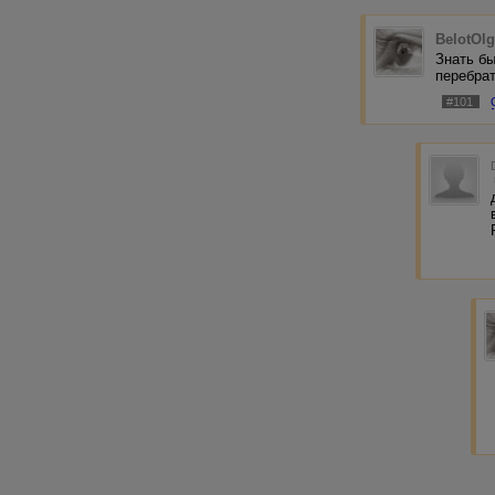
BelotOl
Знать б
перебра
#101