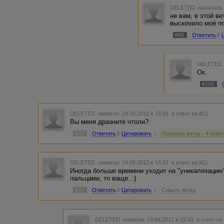
DELETED
написала 
не вам, в этой в
выскочило моё по
#96
Ответить
/
DELETED
Ок.
#100
DELETED
написал 19.08.2012 в 15:03
в ответ на #21
Вы меня дразните чтоли?
#23
Ответить
/
Цитировать
/
Показать ветку - 4 отве
DELETED
написал 19.08.2012 в 15:32
в ответ на #21
Иногда больше времени уходит на "уникализацию
пальцами, то ваще...)
#30
Ответить
/
Цитировать
/
Скрыть ветку
DELETED
написал 19.08.2012 в 15:43
в ответ на