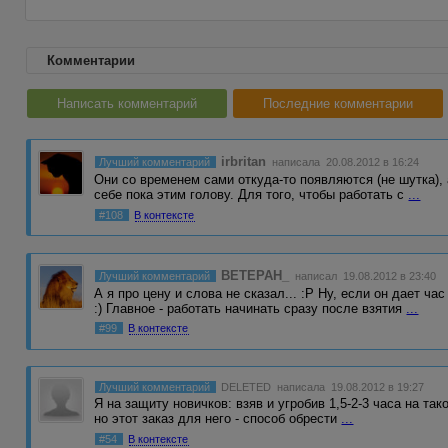
Комментарии
Написать комментарий
Последние комментарии
irbritan
Лучший комментарий
написала 20.08.2012 в 16:24
Они со временем сами откуда-то появляются (не шутка), 
себе пока этим голову. Для того, чтобы работать с
...
#108
В контексте
BETEPAH_
Лучший комментарий
написал 19.08.2012 в 23:40
А я про цену и слова не сказал... :P Ну, если он дает ча
:) Главное - работать начинать сразу после взятия
...
#99
В контексте
Лучший комментарий
DELETED
написала 19.08.2012 в 19:27
Я на защиту новичков: взяв и угробив 1,5-2-3 часа на тако
но этот заказ для него - способ обрести
...
#54
В контексте