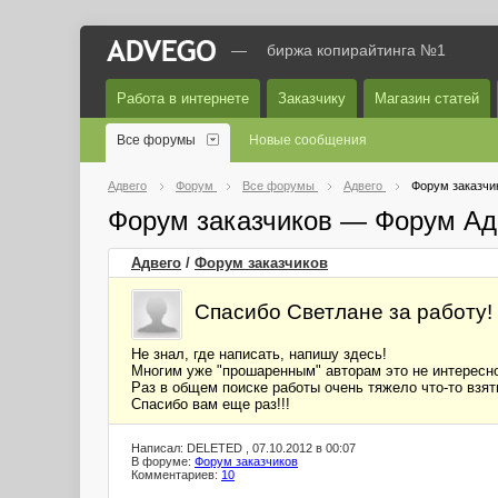
—
биржа копирайтинга №1
Работа в интернете
Заказчику
Магазин статей
Все форумы
Новые сообщения
Адвего
Форум
Все форумы
Адвего
Форум заказчи
Форум заказчиков — Форум Ад
Адвего
/
Форум заказчиков
Спасибо Светлане за работу!
Не знал, где написать, напишу здесь!
Многим уже "прошаренным" авторам это не интересно,
Раз в общем поиске работы очень тяжело что-то взять
Спасибо вам еще раз!!!
Написал: DELETED , 07.10.2012 в 00:07
В форуме:
Форум заказчиков
Комментариев:
10