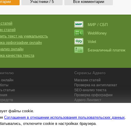
нтарии
Участники / 5
Все комментарии
 статей
МИР / СБП
н статей
WebMoney
ить текст на уникальность
Volet
рка орфографии онлайн
нализ онлайн
Безналичный платеж
ка качества текста
нителю
Сервисы Адвего
 онлайн
Магазин статей
аботы
Проверка на антиплагиат
ь статью
SEO-анализ текста
ения
Проверка орфографии
средств
Адвего
Лингвист
кции для исполнителей
Заказ контента и услуг
зует файлы cookie.
вия
Соглашения в отношении использования пользовательских данных
.
батывались, отключите cookie в настройках браузера.
та №1. Копирайтинг, рерайтинг, переводы,
работа на дому
: поставщик ун