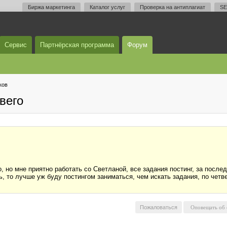
Биржа маркетинга
Каталог услуг
Проверка на антиплагиат
SE
Сервис
Партнёрская программа
Форум
ков
вего
 но мне приятно работать со Светланой, все задания постинг, за после
, то лучше уж буду постингом заниматься, чем искать задания, по четверг
Пожаловаться