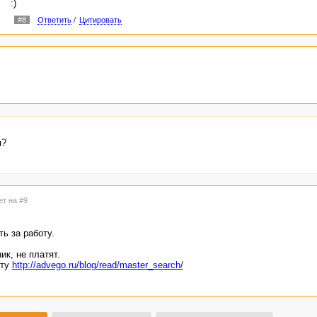
:)
#8
Ответить
/
Цитировать
я?
ет на #9
ть за работу.
ик, не платят.
оту
http://advego.ru/blog/read/master_search/