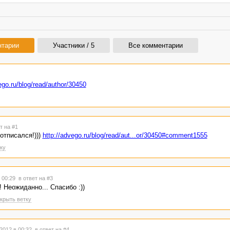
нтарии
Участники / 5
Все комментарии
ego.ru/blog/read/author/30450
т на #1
отписался!)))
http://advego.ru/blog/read/aut...or/30450#comment1555
ку
в 00:29
в ответ на #3
 Неожиданно... Спасибо :))
крыть ветку
2012 в 00:32
в ответ на #4