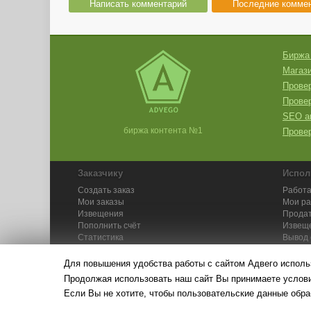
Написать комментарий
Последние комме
Биржа
Магази
Провер
Прове
SEO а
биржа контента №1
Провер
Заказчику
Испол
Создать заказ
Работа
Мои заказы
Мои р
Извещения
Продат
Пополнить счёт
Извещ
Статистика
Вывод 
API
Инстру
Для повышения удобства работы с сайтом Адвего исполь
Продолжая использовать наш сайт Вы принимаете усло
Если Вы не хотите, чтобы пользовательские данные обра
© Адвего — биржа контен