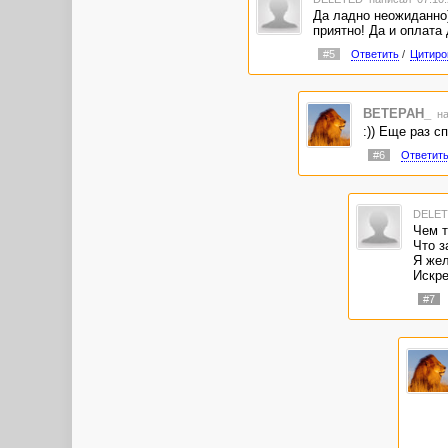
Да ладно неожиданно)
приятно! Да и оплата 
#5
Ответить
/
Цитиро
BETEPAH_
на
:)) Еще раз с
#6
Ответит
DELE
Чем т
Что з
Я жел
Искре
#7