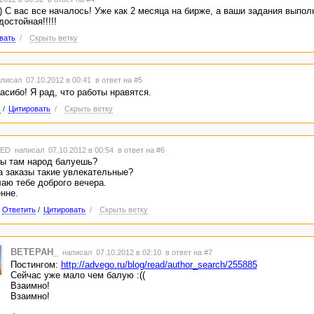
 С вас все началось! Уже как 2 месяца на бирже, а ваши задания выпол
достойная!!!!!
вать
/
Скрыть ветку
писал 07.10.2012 в 00:41
в ответ на #5
пасибо! Я рад, что работы нравятся.
ь
/
Цитировать
/
Скрыть ветку
TED
написал 07.10.2012 в 00:54
в ответ на #6
ы там народ балуешь?
а заказы такие увлекательные?
аю тебе доброго вечера.
нне.
Ответить
/
Цитировать
/
Скрыть ветку
BETEPAH_
написал 07.10.2012 в 02:10
в ответ на #7
Постингом:
http://advego.ru/blog/read/author_search/255885
Сейчас уже мало чем балую :((
Взаимно!
Взаимно!