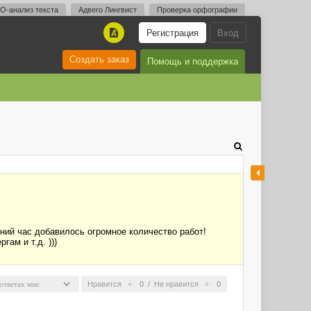
O-анализ текста
Адвего Лингвист
Проверка орфографии
Регистрация
Вход
A
Создать заказ
Помощь и поддержка
дний час добавилось огромное количество работ!
ам и т.д. )))
Нравится
0
/
Не нравится
0