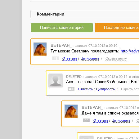
Комментарии
Написать комментарий
Последние комме
BETEPAH_
написал 07.10.2012 в 00:10
Тут можно Светлану поблагодарить:
http://adv
#1
Ответить
/
Цитировать
/
Скрыть ветку
DELETED
написал 07.10.2012 в 00:14
в отве
Ахх... не знал! Спасибо большое! Вот 
#3
Ответить
/
Цитировать
/
Скрыть вет
BETEPAH_
написал 07.10.2012 
Даже я там в списке оказался!
#4
Ответить
/
Цитировать
/
С
DELETED
написал 07.10.