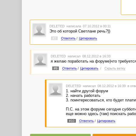
DELETED
написала 07.10.2012 в 00:11
Это об которой Светлане речь?))
#2
Ответить
/
Цитировать
DELETED
написал 08.12.2012 в 16:33
я желаю поработать на форуме)что требуетс
#9
Ответить
/
Цитировать
/
Скрыть ветку
DELETED
написал 08.12.2012 в 16:39
в отв
1. найти другой форум
2. начать работать
3. поинтересоваться, кто будет плати
П.С. на этом форуме сегодня субботн
еще можно здесь (там) поискать раб
#10
Ответить
/
Цитировать