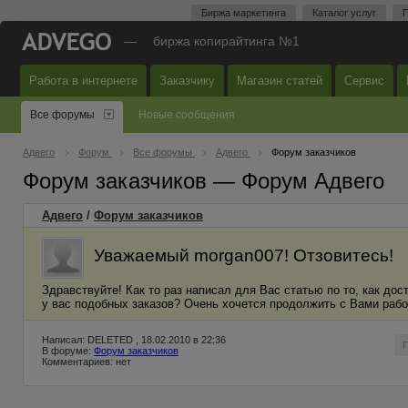
Биржа маркетинга
Каталог услуг
П
—
биржа копирайтинга №1
Работа в интернете
Заказчику
Магазин статей
Сервис
Все форумы
Новые сообщения
Адвего
Форум
Все форумы
Адвего
Форум заказчиков
Форум заказчиков — Форум Адвего
Адвего
/
Форум заказчиков
Уважаемый morgan007! Отзовитесь!
Здравствуйте! Как то раз написал для Вас статью по то, как до
у вас подобных заказов? Очень хочется продолжить с Вами рабо
Написал: DELETED , 18.02.2010 в 22:36
В форуме:
Форум заказчиков
Комментариев: нет