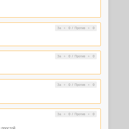
. И так
о во-первых,
ждый текст всё
За
0
/
Против
0
За
0
/
Против
0
За
0
/
Против
0
За
0
/
Против
0
й простой