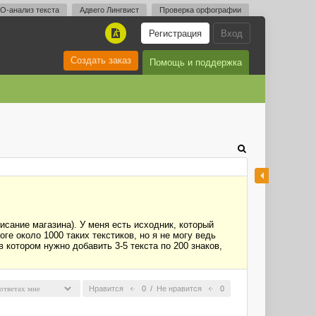
O-анализ текста
Адвего Лингвист
Проверка орфографии
Регистрация
Вход
A
Создать заказ
Помощь и поддержка
исание магазина). У меня есть исходник, который
е около 1000 таких текстиков, но я не могу ведь
в котором нужно добавить 3-5 текста по 200 знаков,
Нравится
0
/
Не нравится
0