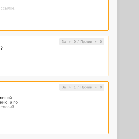
 ссылке.
За
0
/
Против
0
З?
За
1
/
Против
0
зявший
нию, а по
условий.