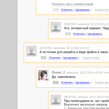
Показать весь комментарий
Автор пишет в обсуждении заказа что-
каждому автору персонально выдаете т
#2
Ответить
/
Цитировать
/
Скрыть вет
все работы будут у Вас в "оплаченных
равно не быстрее)))
DELETED
написала 18.12.2012 в 
Ага, интересный вариант. Над
#3
Ответить
/
Цитировать
DELETED
написала 18.12.2012 в 01:57
А источник для рерайта в виде файла в зака
#4
Ответить
/
Цитировать
/
Скрыть ветку
Dream_2
написала 18.12.2012 в 01:59
в от
Да, невозможно.
#5
Ответить
/
Цитировать
/
Скрыть вет
DELETED
написал 18.12.2012 в 0
При необходимости, нет пробл
Выполнял несколько заказов, 
1. Банально текстом прописан