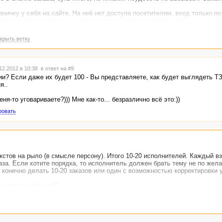
ничку у себя на сайте. На неё нет доступа посетителям, вход только по
стинги, люди специально держат там сайтик для таких целей.
крыть ветку
12.2012 в 10:38
в ответ на #9
ии? Если даже их будет 100 - Вы представляете, как будет выглядеть Т
я..
ня-то уговариваете?))) Мне как-то... безразлично всё это:))
ровать
екстов на рыло (в смысле персону). Итого 10-20 исполнителей. Каждый в
за. Если хотите порядка, то исполнитель должен брать тему не по жела
я, конечно делать 10-20 заказов или один с возможностью корректировки 
 не мало ли букоф?