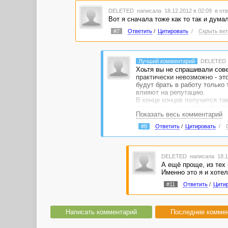
DELETED
написала 18.12.2012 в 02:09
в отв
Вот я сначала тоже как то так и думал
#7
Ответить
/
Цитировать
/
Скрыть вет
Лучший комментарий
DELETED
Хоьтя вы не спрашивали совет
практически невозможно - эт
будут брать в работу только 
влияют на репутацию.
В конце концов получится так
для которых тем более будет
Показать весь комментарий
на доработку, либо отказыват
дожидаться дольше, потратит
#8
Ответить
/
Цитировать
/
Полностью соглашусь с N_PIN
вам будет удобнее. А ещё пр
ними..
DELETED
написала 18.1
А ещё проще, из тех 
Именно это я и хотел
#11
Ответить
/
Цити
Написать комментарий
Последние комме