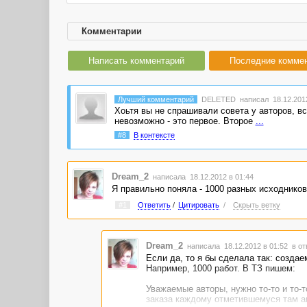
Комментарии
Написать комментарий
Последние комме
Лучший комментарий
DELETED
написал 18.12.2012
Хоьтя вы не спрашивали совета у авторов, вс
невозможно - это первое. Второе
...
#8
В контексте
Dream_2
написала 18.12.2012 в 01:44
Я правильно поняла - 1000 разных исходников,
#1
Ответить
/
Цитировать
/
Скрыть ветку
Dream_2
написала 18.12.2012 в 01:52
в от
Если да, то я бы сделала так: создае
Например, 1000 работ. В ТЗ пишем:
Уважаемые авторы, нужно то-то и то-т
заказа каждому отметившемуся там а