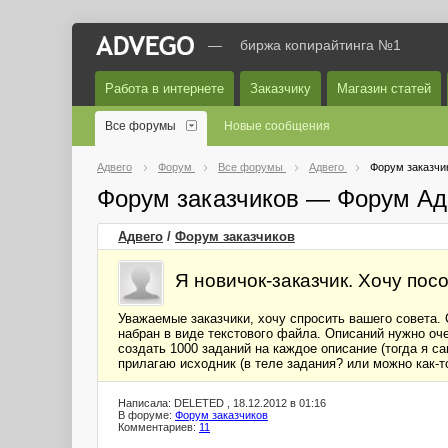
—
биржа копирайтинга №1
Работа в интернете
Заказчику
Магазин статей
Все форумы
Новые сообщения
Адвего
Форум
Все форумы
Адвего
Форум заказчи
Форум заказчиков — Форум Ад
Адвего
/
Форум заказчиков
Я новичок-заказчик. Хочу пос
Уважаемые заказчики, хочу спросить вашего совета. 
набран в виде текстового файла. Описаний нужно оче
создать 1000 заданий на каждое описание (тогда я са
прилагаю исходник (в теле задания? или можно как-т
Написала: DELETED , 18.12.2012 в 01:16
В форуме:
Форум заказчиков
Комментариев:
11