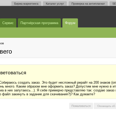
Биржа маркетинга
Каталог услуг
Проверка на антиплагиат
SE
Сервис
Партнёрская программа
Форум
ков
вего
оветоваться
Собираюсь создать заказ. Это будет несложный рерайт на 200 знаков (оп
нь много. Каким образом мне оформить заказ? Допустим мне нужно в итог
ма в них запутаюсь...). Я себе примерно представляю так: создаю заказ 
о файл закинуть в задание для скачивания?)? Как думаете?
Пожаловаться