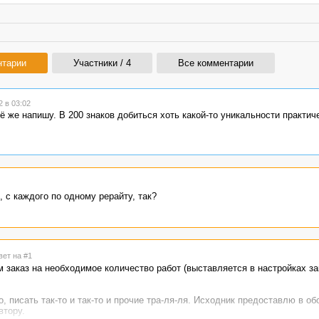
нтарии
Участники / 4
Все комментарии
 в 03:02
ё же напишу. В 200 знаков добиться хоть какой-то уникальности практич
 с каждого по одному рерайту, так?
вет на #1
м заказ на необходимое количество работ (выставляется в настройках за
о, писать так-то и так-то и прочие тра-ля-ля. Исходник предоставлю в о
втору.