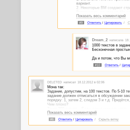
вариант.
2. Некоторые ВМ создают стра
Встречались ссылки на б/п хо
Показать весь комментарий
#9
Ответить
/
Цитировать
/
С
Dream_2
написала 18.
1000 текстов в задан
Бесконечная простын
Да и потом, что Вы ме
#10
Ответить
/
Цити
DELETED
написал 18.12.2012 в 02:06
Мона так:
Задание, допустим, на 100 текстов. По 5-10 т
задание должен отписаться в обсуждении зака
порядку: 1, затем 2, следом 3 и т.д. Придётс
Чем плохо?
Текст 200 знаков... Если нужна уникальность,
Показать весь комментарий
Чукча не заказчик, чукча писатель. :-)
#6
Ответить
/
Цитировать
/
Скрыть ветку