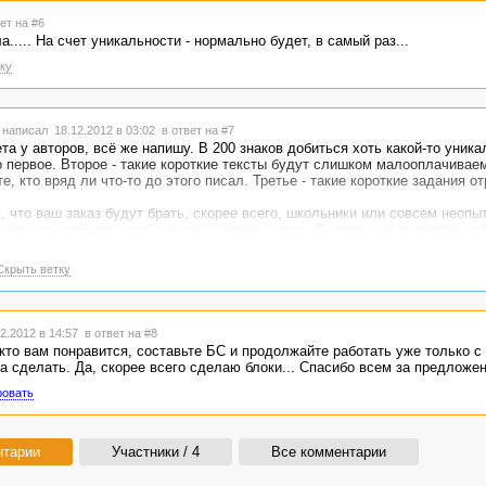
ет на #6
а..... На счет уникальности - нормально будет, в самый раз...
ку
написал 18.12.2012 в 03:02
в ответ на #7
а у авторов, всё же напишу. В 200 знаков добиться хоть какой-то уника
о первое. Второе - такие короткие тексты будут слишком малооплачивае
те, кто вряд ли что-то до этого писал. Третье - такие короткие задания о
, что ваш заказ будут брать, скорее всего, школьники или совсем неопы
 сложно получить необходимую уникальность. В итоге вам придётся ли
ь. Удовольствия это не доставит ни вам, ни авторам. Ну и результата в
е кучу нервов и ещё и посчитаете, что в адвего хороших авторов просто
Скрыть ветку
GVINER - составляйте блоки из нескольких описаний на одного автора, 
още, из тех кто вам понравится, составьте БС и продолжайте работать у
2.2012 в 14:57
в ответ на #8
кто вам понравится, составьте БС и продолжайте работать уже только с 
а сделать. Да, скорее всего сделаю блоки... Спасибо всем за предложени
ровать
нтарии
Участники / 4
Все комментарии