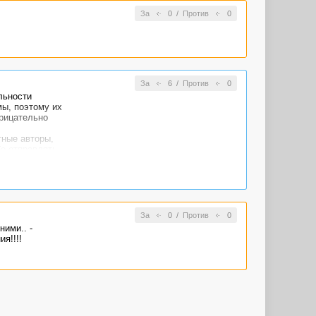
За
0
/
Против
0
За
6
/
Против
0
льности
мы, поэтому их
трицательно
тные авторы,
бо отправлять
ы будете
 не бывает)
так и ему, и
же только с
За
0
/
Против
0
ними.. -
я!!!!