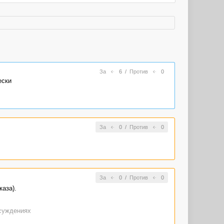
За
6
/
Против
0
ески
За
0
/
Против
0
За
0
/
Против
0
каза).
бсуждениях