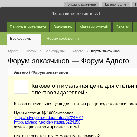
Биржа маркетинга
Каталог услуг
П
—
биржа копирайтинга №1
Работа в интернете
Заказчику
Магазин статей
Сервис
Все форумы
Новые сообщения
Адвего
Форум
Все форумы
Адвего
Форум заказчиков
Форум заказчиков — Форум Адвего
Адвего
/
Форум заказчиков
Какова оптимальная цена для статьи
электровидагетлей?
Какова оптимальная цена для статьи про щеткодержателеи, эле
Нужны статьи 1$-1000символов
-
http://advego.ru/order/status/5224204/
http://advego.ru/order/status/5224150
желающие авторы проситесь в БЛ
никто не берется. в чем может быть причина?