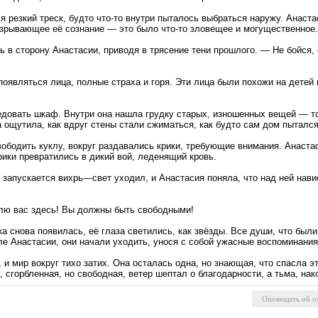
я резкий треск, будто что-то внутри пыталось выбраться наружу. Анаст
разрывающее её сознание — это было что-то зловещее и могущественное.
сь в сторону Анастасии, приводя в трясение тени прошлого. — Не бойся
появляться лица, полные страха и горя. Эти лица были похожи на детей 
довать шкаф. Внутри она нашла грудку старых, изношенных вещей — тол
 ощутила, как вдруг стены стали сжиматься, как будто сам дом пытался
ободить куклу, вокруг раздавались крики, требующие внимания. Анаста
крики превратились в дикий вой, леденящий кровь.
, запускается вихрь—свет уходил, и Анастасия поняла, что над ней нави
влю вас здесь! Вы должны быть свободными!
чка снова появилась, её глаза светились, как звёзды. Все души, что бы
оле Анастасии, они начали уходить, унося с собой ужасные воспоминания
, и мир вокруг тихо затих. Она осталась одна, но знающая, что спасла э
 сгорбленная, но свободная, ветер шептал о благодарности, а тьма, нак