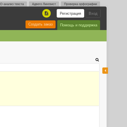
O-анализ текста
Адвего Лингвист
Проверка орфографии
Регистрация
Вход
A
Создать заказ
Помощь и поддержка