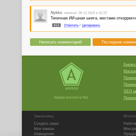
Nykko
написал 08.12.2024 в 02:23
Типичная ИИ-шная шняга, местами откорректи
#14
Ответить
/
Цитировать
Написать комментарий
Последние комме
Биржа
Магази
Провер
Прове
SEO а
биржа контента №1
Провер
Заказчику
Испол
Создать заказ
Работа
Мои заказы
Мои р
Извещения
Продат