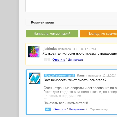
Комментарии
Написать комментарий
Последние комме
ljubimka
написала 11.11.2024 в 16:51
Жутковатая история про отправку страдающих
#1
Ответить
/
Цитировать
Kaurri
Лучший комментарий
написала 12.11.2024 
Вам нейросеть текст писать помогала?
Очень странные обороты и согласования по в
"этот дом когда-то был полон жизни, но тепе
читатель в недоумении.
"Стены, исписанные грязными пятнами, напом
Показать весь комментарий
грязными пятнами. У вас получается, что на 
#2
Ответить
/
Цитировать
/
Скрыть ветку
Так весь текст можно цитировать. Какие-то 