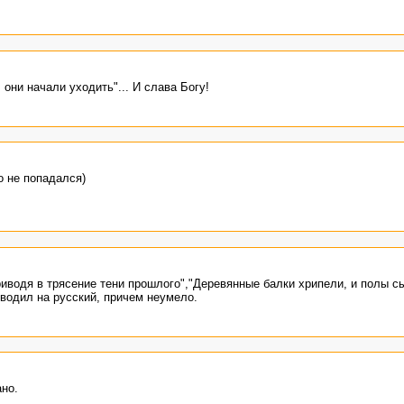
 они начали уходить"... И слава Богу!
о не попадался)
иводя в трясение тени прошлого","Деревянные балки хрипели, и полы сы
еводил на русский, причем неумело.
ано.