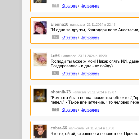
#6
Ответить
/
Цитировать
Elenna10
написала 21.11.2024 в 22:48
"И одно за другим, благодаря воле Анастасии,
#7
Ответить
/
Цитировать
Le66
написала 23.11.2024 в 15:20
Господи ты боже ж мой! Никак опять ИИ, давн
Поздоровались и дальше пойду)
#8
Ответить
/
Цитировать
ohotnik-73
написал 23.11.2024 в 19:07
"Комната была полна проклятых объектов","пр
пепел." - Такое впечатление, что человек пер
#9
Ответить
/
Цитировать
cobra-66
написала 24.11.2024 в 10:38
Что-то, ой-ой, страшное и непонятное. Прочит