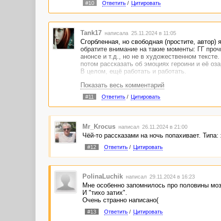
#10
Ответить
/
Цитировать
Tank17
написала 25.11.2024 в 11:05
Сгорбленная, но свободная (простите, автор) 
обратите внимание на такие моменты: ГГ прочи
анонсе и т.д., но не в художественном текст
потом рассказать об эмоциях героини и её оза
В целом, ещё работать и работать.
Показать весь комментарий
#11
Ответить
/
Цитировать
Mr_Krocus
написал 26.11.2024 в 21:00
Чёй-то рассказами на ночь попахивает. Типа:
#12
Ответить
/
Цитировать
PolinaLuchik
написал 29.11.2024 в 16:23
Мне особенно запомнилось про половины моз
И "тихо затих".
Очень странно написано(
#13
Ответить
/
Цитировать