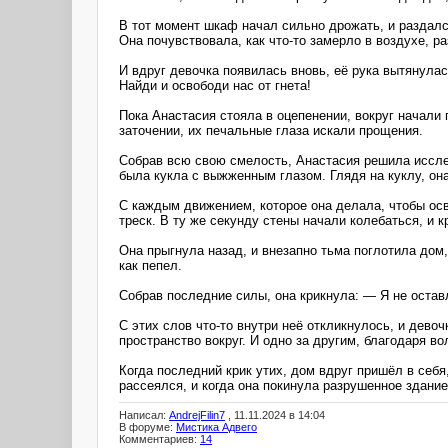
В тот момент шкаф начал сильно дрожать, и раздалс
Она почувствовала, как что-то замерло в воздухе, 
И вдруг девочка появилась вновь, её рука вытянула
Найди и освободи нас от гнета!
Пока Анастасия стояла в оцепенении, вокруг начали 
заточении, их печальные глаза искали прощения.
Собрав всю свою смелость, Анастасия решила иссле
была кукла с выжженным глазом. Глядя на куклу, она
С каждым движением, которое она делала, чтобы осв
треск. В ту же секунду стены начали колебаться, и 
Она прыгнула назад, и внезапно тьма поглотила дом
как пепел.
Собрав последние силы, она крикнула: — Я не оста
С этих слов что-то внутри неё откликнулось, и дево
пространство вокруг. И одно за другим, благодаря в
Когда последний крик утих, дом вдруг пришёл в себя
рассеялся, и когда она покинула разрушенное здание,
Написал:
AndrejFilin7
, 11.11.2024 в 14:04
В форуме:
Мистика Адвего
Комментариев:
14