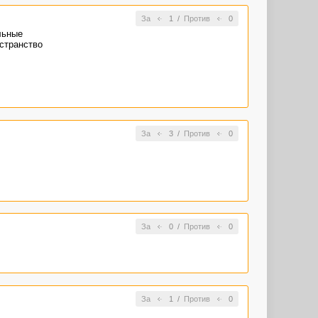
За
1
/
Против
0
ном наличии
льные
странство
За
3
/
Против
0
За
0
/
Против
0
За
1
/
Против
0