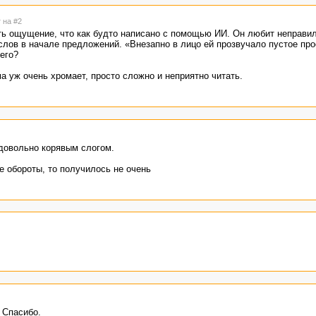
ею, лучше пишите сами. Если писали сами - читайте больше.
 на #2
 "леденящий кровь" получилось довольно карикатурно, хотя в номиналь
сть ощущение, что как будто написано с помощью ИИ. Он любит неправи
 и местами просто нелепо.
слов в начале предложений. «Внезапно в лицо ей прозвучало пустое про
его?
а уж очень хромает, просто сложно и неприятно читать.
 довольно корявым слогом.
е обороты, то получилось не очень
 Спасибо.