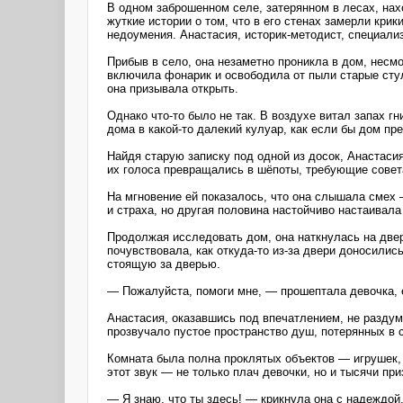
В одном заброшенном селе, затерянном в лесах, на
жуткие истории о том, что в его стенах замерли кри
недоумения. Анастасия, историк-методист, специали
Прибыв в село, она незаметно проникла в дом, несм
включила фонарик и освободила от пыли старые стул
она призывала открыть.
Однако что-то было не так. В воздухе витал запах г
дома в какой-то далекий кулуар, как если бы дом пр
Найдя старую записку под одной из досок, Анастасия
их голоса превращались в шёпоты, требующие совета
На мгновение ей показалось, что она слышала смех 
и страха, но другая половина настойчиво настаивала
Продолжая исследовать дом, она наткнулась на дверь
почувствовала, как откуда-то из-за двери доносили
стоящую за дверью.
— Пожалуйста, помоги мне, — прошептала девочка, е
Анастасия, оказавшись под впечатлением, не раздумы
прозвучало пустое пространство душ, потерянных в 
Комната была полна проклятых объектов — игрушек, 
этот звук — не только плач девочки, но и тысячи при
— Я знаю, что ты здесь! — крикнула она с надеждой,