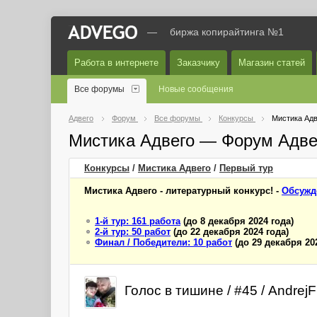
—
биржа копирайтинга №1
Работа в интернете
Заказчику
Магазин статей
Все форумы
Новые сообщения
Адвего
Форум
Все форумы
Конкурсы
Мистика Адв
Мистика Адвего — Форум Адве
Конкурсы
/
Мистика Адвего
/
Первый
тур
Мистика Адвего - литературный конкурс! -
Обсужд
1-й тур: 161 работа
(до 8 декабря 2024 года)
2-й тур: 50 работ
(до 22 декабря 2024 года)
Финал / Победители: 10 работ
(до 29 декабря 20
Голос в тишине / #45 / AndrejFi