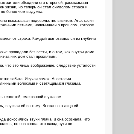
ые жители обходили его стороной, рассказывая
лон жизни, но теперь он стал символом страха и
 не более чем выдумка.
ловно высказывая недовольство визитом. Анастасия
 грязными пятнами, напоминали о прошлом, которое
тывался от страха. Каждый шаг отзывался из глубины
рые пропадали без вести, и о том, как внутри дома
из-за них дом стал проклятым.
а, что это лишь воображение, следствие усталости
лотно забита. Изучая замок, Анастасия
с длинными волосами и светящимися глазами,
сь теплотой, смешанной с ужасом.
ь, впуская её во тьму. Внезапно в лицо ей
да доносились звуки плача, и она осознала, что
лись, но она знала, что назад пути нет.