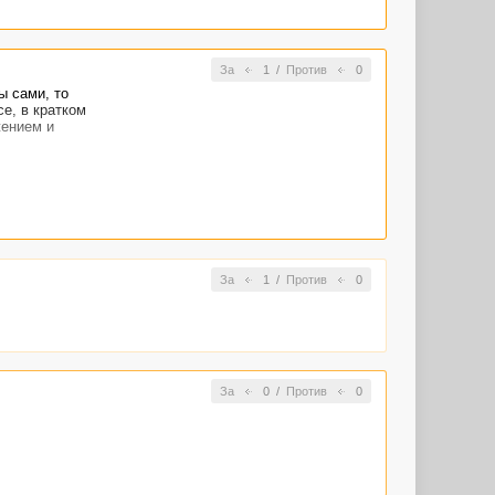
За
1
/
Против
0
ы сами, то
е, в кратком
жением и
За
1
/
Против
0
За
0
/
Против
0