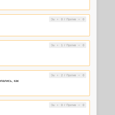
За
0
/
Против
0
За
1
/
Против
0
За
2
/
Против
0
пались, как
За
0
/
Против
0