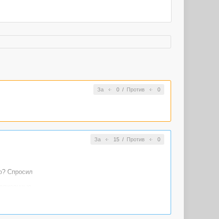
За
0
/
Против
0
За
15
/
Против
0
то? Спросил
исписанные