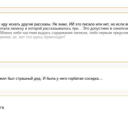
я иду искать другие рассказы. Не знаю, ИИ это писало или нет, но если в
тала записку в которой рассказывалось про... Это допустимо в синопсис
е. Можно либо частями выдать содержание записки, либо первым предло
рению: ах, вот что здесь происходит!
 жил был страшный дед. И была у него горбатая соседка....
га.