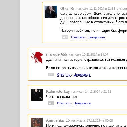
Если пользовались чатом - оставьте эту зат
Glay_Ri
написал 12.11.2024 в 11:53
в ответ
Из-за такой вот бессмыслицы и клише в духе
Согласна со всем. Действительно, е
мистики тексту не откажешь. Но всё невнятно
деепричастные обороты из двух-трех 
душ, потерянных в столетиях». Чего-ч
История избитая, но и ладно бы, форм
#3
Ответить
/
Цитировать
maroder666
написал 13.11.2024 в 19:07
Да, типичная история-страшилка, написанная
Если автор пытался найти какие-то интересны
#4
Ответить
/
Цитировать
KalinaGorkay
написал 14.11.2024 в 21:31
Чего то нехватает
#5
Ответить
/
Цитировать
Annushka_15
написала 17.11.2024 в 00:09
Ноги подламывались, конечно, но я дочитала.