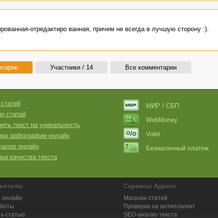
рованная-отредактиро ванная, причем не всегда в лучшую сторону :).
нтарии
Участники / 14
Все комментарии
 статей
МИР / СБП
н статей
WebMoney
ить текст на уникальность
Volet
рка орфографии онлайн
нализ онлайн
Безналичный платеж
ка качества текста
нителю
Сервисы Адвего
 онлайн
Магазин статей
аботы
Проверка на антиплагиат
ь статью
SEO-анализ текста