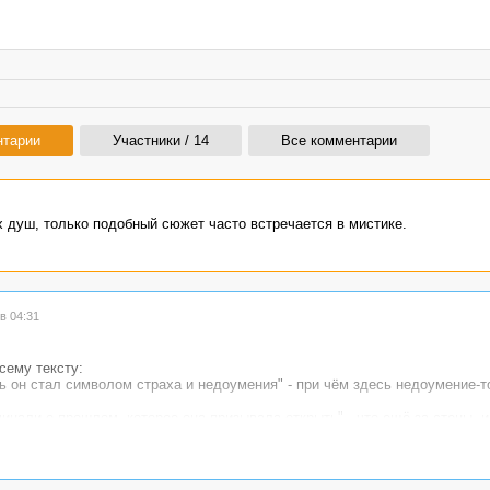
нтарии
Участники / 14
Все комментарии
 душ, только подобный сюжет часто встречается в мистике.
в 04:31
сему тексту:
рь он стал символом страха и недоумения" - при чём здесь недоумение-
инали о прошлом, которое она призывала открыть" - что ещё за стены, 
стенах грязные пятна писали. Грязные пятна - пятна бывают чистыми?
бессмысленные обороты.