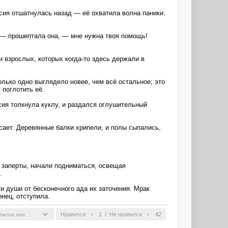
асия отшатнулась назад — её охватила волна паники.
, — прошептала она, — мне нужна твоя помощь!
и взрослых, которых когда-то здесь держали в
ько одно выглядело новее, чем всё остальное; это
 поглотить её.
сия толкнула куклу, и раздался оглушительный
сает. Деревянные балки хрипели, и полы сыпались,
ли заперты, начали подниматься, освещая
.
ти души от бесконечного ада их заточения. Мрак
онец, отступила.
Нравится
1
/
Не нравится
42