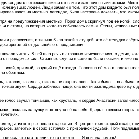
ходился дом с потрескавшимися стенами и заколоченными окнами. Местн
ки исчезнувших людей. Люди забыли о том, что этот дом когда-то был по
зировавшаяся на местных легендах, была настроена доказать, что мифы
отря на предупреждения местных. Порог дома скрипнул под её ногой, с
ья и столы, на которых когда-то собиралась семья. Стены, исписанные
нили и разложения, а тишина была такой гнетущей, что её желудок свёр
едостерегал её от дальнейшего продвижения.
 начала читать. В ней шла речь о странных исчезновениях, о детях, кото
 от неведомых сил. Странные случаи в селе не были новыми, и именно 
— тихий, хриплый, зовущий ещё отсюда. Половина её мозга подсказывал
 на обратном.
, которая, казалось, никогда не открывалась. Так и было — она была п
сь тонкие звуки. Сердце забилось чаще; она почти разглядела девочку 
ё голос звучал тончайше, как хрусталь, и сердце Анастасии заполнило
вая, взялась за ручку и потянула её на себя. Дверь с треском открылас
столетиях.
одежды, из которых несло старостью. В центре стоял старый шкаф, отку
зраков, запертых в своих встречах с призрачной судьбой. Ноги подламыва
 надеясь, что кто-то или что-то ответит. — Я пришла помочь!