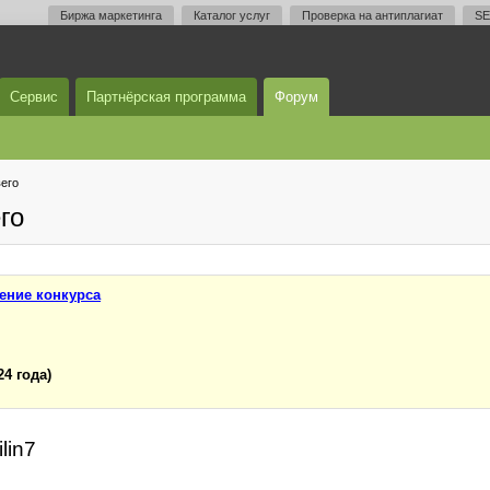
Биржа маркетинга
Каталог услуг
Проверка на антиплагиат
SE
Сервис
Партнёрская программа
Форум
его
го
ение конкурса
24 года)
lin7