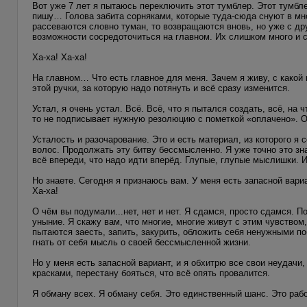
Вот уже 7 лет я пытаюсь переключить этот тумблер. Этот тумбл
пишу… Голова забита сорняками, которые туда-сюда снуют в мно
рассеваются словно туман, то возвращаются вновь, но уже с др
возможности сосредоточиться на главном. Их слишком много и 
Ха-ха! Ха-ха!
На главном… Что есть главное для меня. Зачем я живу, с какой 
этой ручки, за которую надо потянуть и всё сразу изменится.
Устал, я очень устал. Всё. Всё, что я пытался создать, всё, на 
то не подписывает нужную резолюцию с пометкой «оплачено». О
Усталость и разочарование. Это и есть материал, из которого я
волос. Продолжать эту битву бессмысленно. Я уже точно это зна
всё впереди, что надо идти вперёд. Глупые, глупые мыслишки. И
Но знаете. Сегодня я признаюсь вам. У меня есть запасной вари
Ха-ха!
О чём вы подумали...нет, нет и нет. Я сдамся, просто сдамся. 
уныние. Я скажу вам, что многие, многие живут с этим чувством,
пытаются заесть, запить, закурить, обложить себя ненужными п
гнать от себя мысль о своей бессмысленной жизни.
Но у меня есть запасной вариант, и я обхитрю все свои неудачи,
красками, перестану бояться, что всё опять провалится.
Я обману всех. Я обману себя. Это единственный шанс. Это раб