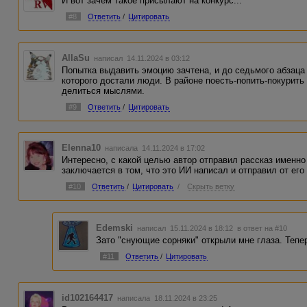
И вот зачем такое присылают на конкурс...
#8
Ответить
/
Цитировать
AllaSu
написал 14.11.2024 в 03:12
Попытка выдавить эмоцию зачтена, и до седьмого абзаца
которого достали люди. В районе поесть-попить-покурить 
делиться мыслями.
#9
Ответить
/
Цитировать
Elenna10
написала 14.11.2024 в 17:02
Интересно, с какой целью автор отправил рассказ именно
заключается в том, что это ИИ написал и отправил от его
#10
Ответить
/
Цитировать
/
Скрыть ветку
Edemski
написал 15.11.2024 в 18:12
в ответ на #10
Зато "снующие сорняки" открыли мне глаза. Тепер
#11
Ответить
/
Цитировать
id102164417
написала 18.11.2024 в 23:25