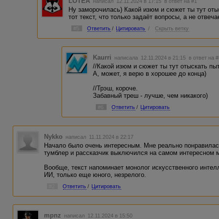
LOTEA
написал 12.11.2024 в 17:15
в ответ на #1
Где сюжет?
Ну заморочилась) Какой изюм и сюжет ты тут оты
Где мистика?
тот текст, что только задаёт вопросы, а не отвеча
Отсутствие глобального смысла в человеческой жизни - ни
#5
Ответить
/
Цитировать
/
Скрыть ветку
вторичные рассуждения без сюжета, без мистики, без интр
Но позитив в конце работы вселяет надежду на лучшее.
В целом, спасибо, это было забавно читать, особенно нач
Kaurri
написала 12.11.2024 в 21:15
в ответ на 
Успехов.)
//Какой изюм и сюжет ты тут отыскать пы
А, может, я верю в хорошее до конца)
//Трэш, короче.
Забавный треш - лучше, чем никакого)
#6
Ответить
/
Цитировать
Nykko
написал 11.11.2024 в 22:17
Начало было очень интересным. Мне реально понравилась
тумблер и рассказчик выключился на самом интересном 
Вообще, текст напоминает монолог искусственного интелл
ИИ, только еще юного, незрелого.
#2
Ответить
/
Цитировать
mpnz
написал 12.11.2024 в 15:50