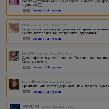
Рассказ уставшего от жизни человека! А может, наоборот
подшутить?)))
#12
Ответить
/
Цитировать
Le66
написала 19.11.2024 в 23:53
Ну да, жизнь такая штука: цели неясны, время ограничено
Переключателя нет, так что всё опять провалится...
#13
Ответить
/
Цитировать
Lika1977
написала 20.11.2024 в 05:24
Одна рефлексия и ничего больше. Оригинально обыграли 
Сюжета в нем нет.
#14
Ответить
/
Цитировать
cobra-66
написала 20.11.2024 в 20:06
Прочитано. Мне кажется доработать немного и все будет 
#15
Ответить
/
Цитировать
ASFALTUS
написал 28.11.2024 в 15:03