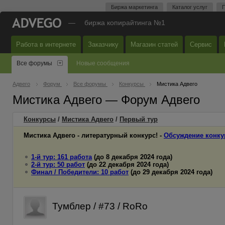
Биржа маркетинга
Каталог услуг
П
—
биржа копирайтинга №1
Работа в интернете
Заказчику
Магазин статей
Сервис
Все форумы
Новые сообщения
Адвего
Форум
Все форумы
Конкурсы
Мистика Адвего
Мистика Адвего — Форум Адвего
Конкурсы
/
Мистика Адвего
/
Первый
тур
Мистика Адвего - литературный конкурс! -
Обсуждение конку
1-й тур: 161 работа
(до 8 декабря 2024 года)
2-й тур: 50 работ
(до 22 декабря 2024 года)
Финал / Победители: 10 работ
(до 29 декабря 2024 года)
Тумблер / #73 / RoRo