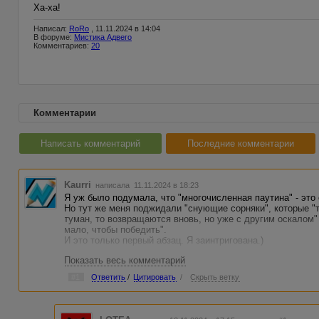
Ха-ха!
Написал:
RoRo
, 11.11.2024 в 14:04
В форуме:
Мистика Адвего
Комментариев:
20
Комментарии
Написать комментарий
Последние комментарии
Kaurri
написала 11.11.2024 в 18:23
Я уж было подумала, что "многочисленная паутина" - это
Но тут же меня поджидали "снующие сорняки", которые "
туман, то возвращаются вновь, но уже с другим оскалом
мало, чтобы победить".
И это только первый абзац. Я заинтригована.)
Показать весь комментарий
"всё для меня заканчивается ничем" - совсем как мои поп
"Вытаскивать себя из болота больше нет сил, больше не о
#1
Ответить
/
Цитировать
/
Скрыть ветку
Мюнхгаузену весьма символичен, считаю.)
Итак, мои вопросы:
Где изюм?