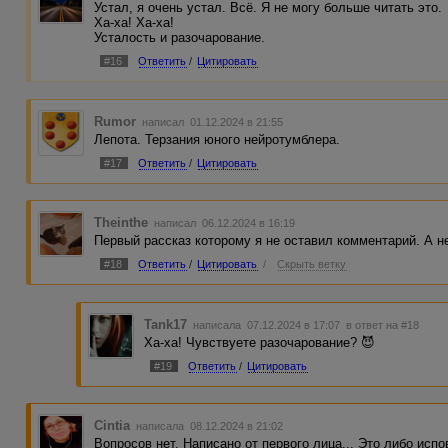
Устал, я очень устал. Всё. Я не могу больше читать это.
Ха-ха! Ха-ха!
Усталость и разочарование.
#16
Ответить
/
Цитировать
Rumor
написал 01.12.2024 в 21:55
Лепота. Терзания юного нейротумблера.
#17
Ответить
/
Цитировать
Theinthe
написал 06.12.2024 в 16:19
Первый рассказ которому я не оставил комментарий. А не
#18
Ответить
/
Цитировать
/
Скрыть ветку
Tank17
написала 07.12.2024 в 17:07
в ответ на #18
Ха-ха! Чувствуете разочарование? 😈
#19
Ответить
/
Цитировать
Cintia
написала 08.12.2024 в 21:02
Вопросов нет. Написано от первого лица... Это либо испо