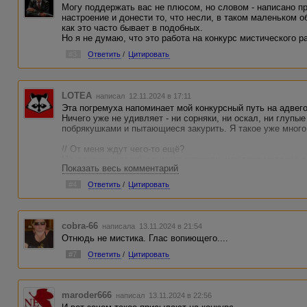
Могу поддержать вас не плюсом, но словом - написано п
настроение и донести то, что несли, в таком маленьком 
как это часто бывает в подобных.
Но я не думаю, что это работа на конкурс мистического р
#3
Ответить
/
Цитировать
LOTEA
написал 12.11.2024 в 17:11
Эта погремуха напоминает мой конкурсный путь на адвего
Ничего уже не удивляет - ни сорняки, ни оскал, ни глу
побрякушками и пытающиеся закурить. Я такое уже много
// От меня ждут чего-то ещё?
Ну, рассказ ждали) а в итоге поржали, что тоже неплохо 
Показать весь комментарий
На том и разойдёмся, потому что "не в силах изменить чт
#4
Ответить
/
Цитировать
лишь уныние"
cobra-66
написала 13.11.2024 в 21:54
Отнюдь не мистика. Глас вопиющего....
#7
Ответить
/
Цитировать
maroder666
написал 13.11.2024 в 22:56