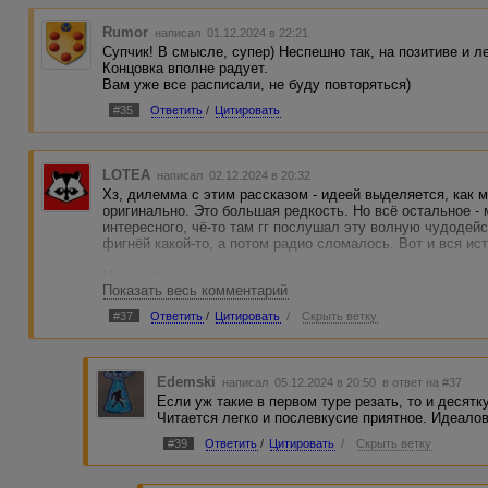
Rumor
написал 01.12.2024 в 22:21
Супчик! В смысле, супер) Неспешно так, на позитиве и л
Концовка вполне радует.
Вам уже все расписали, не буду повторяться)
#35
Ответить
/
Цитировать
LOTEA
написал 02.12.2024 в 20:32
Хз, дилемма с этим рассказом - идеей выделяется, как 
оригинально. Это большая редкость. Но всё остальное - 
интересного, чё-то там гг послушал эту волную чудодей
фигнёй какой-то, а потом радио сломалось. Вот и вся ис
Может быть, в этом и задумка, как там выше голубая рас
Показать весь комментарий
задумка не нравится)
#37
Ответить
/
Цитировать
/
Скрыть ветку
Пишут про какой-то невероятный стиль. Это просто что г
контексте конкурса опять же - это прям респект и уважуха
само собой разумеется. Ничего экстраординарного по нап
Edemski
написал 05.12.2024 в 20:50
в ответ на #37
Короче, для меня суховато, не зацепило. Без плюса буде
Если уж такие в первом туре резать, то и десятк
Читается легко и послевкусие приятное. Идеалов
#39
Ответить
/
Цитировать
/
Скрыть ветку