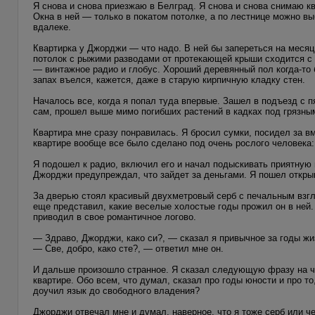
Я снова и снова приезжаю в Белград. Я снова и снова снимаю к
Окна в ней — только в покатом потолке, а по лестнице можно в
вдалеке.
Квартирка у Джорджи — что надо. В ней бы запереться на месяц
потолок с рыжими разводами от протекающей крыши сходится с п
— винтажное радио и глобус. Хороший деревянный пол когда-то 
запах въелся, кажется, даже в старую кирпичную кладку стен.
Началось все, когда я попал туда впервые. Зашел в подъезд с 
сам, прошел выше мимо погибших растений в кадках под грязны
Квартира мне сразу понравилась. Я бросил сумки, посидел за в
квартире вообще все было сделано под очень рослого человека: к
Я подошел к радио, включил его и начал подыскивать приятную м
Джорджи предупреждал, что зайдет за деньгами. Я пошел откры
За дверью стоял красивый двухметровый серб с печальным взгл
еще представил, какие веселые холостые годы прожил он в ней
приводил в свое романтичное логово.
— Здраво, Джорджи, како си?, — сказал я привычное за годы жи
— Све, добро, како сте?, — ответил мне он.
И дальше произошло странное. Я сказал следующую фразу на чи
квартире. Обо всем, что думал, сказал про годы юности и про то
доучил язык до свободного владения?
Джорджи отвечал мне и думал, наверное, что я тоже серб или че