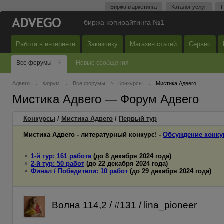
Биржа маркетинга
Каталог услуг
П
—
биржа копирайтинга №1
Работа в интернете
Заказчику
Магазин статей
Сервис
Все форумы
Новые сообщения
Адвего
Форум
Все форумы
Конкурсы
Мистика Адвего
Мистика Адвего — Форум Адвего
Конкурсы
/
Мистика Адвего
/
Первый
тур
Мистика Адвего - литературный конкурс! -
Обсуждение конку
1-й тур: 161 работа
(до 8 декабря 2024 года)
2-й тур: 50 работ
(до 22 декабря 2024 года)
Финал / Победители: 10 работ
(до 29 декабря 2024 года)
Волна 114,2 / #131 / lina_pioneer