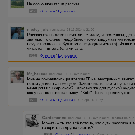
Не особо впечатлил рассказ.
#17
Ответить
/
Цитировать
medey_juls
написала 23.11.2024 в 21:09
Рассказ очень даже впечатлил стилем, изложением, дета
знатока. Но финал, надо было что-то придумать интересно
почувствовала как будто мне не додали чего-то). Извинит
читается, читала бы и читала.
#21
Ответить
/
Цитировать
Mr_Krocus
написал 24.11.2024 в 00:46
Мне не понравились разговоры ГГ на иностранных языках
потом диалог на немецком. Зачем читателю эта пустая и
немецком или сербском? Написано же для русской аудито
как у нас на вывесках пишут "Каfe". Типа - продвинутые.
#22
Ответить
/
Цитировать
/
Скрыть ветку
Gardemarine
написал 25.11.2024 в 00:40
в ответ на #22
Может быть это всё потому, что суть рассказа в 
говорить на других языках?
#26
Ответить
/
Цитировать
/
Скрыть ветку