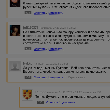
Финал шикарный, все не месте. Здесь по логике вещей 
русскими буквами. Стенография чудесного преображения
#32
Ответить
/
Цитировать
juli170378
написала 27.11.2024 в 22:22
По стилистике напомнило манеру чешских и польских про
интеллигентно-тонко и как будто не совсем в мистику, н
понимаешь, что легкая настроенческая дымка цепляет г
соответствие в лоб. Спасибо за настроение.
#33
Ответить
/
Цитировать
Nykko
написал 01.12.2024 в 04:05
Да уж. А ведь мог бы Рукопись Войнича прочитать, Фест
Вместо того, чтобы читать всякие негритянские сказки.
#34
Ответить
/
Цитировать
/
Скрыть ветку
Rumor
написал 01.12.2024 в 22:22
в ответ на #34
Точно. Думал, у него вся жизнь впереди, а тут о
#36
Ответить
/
Цитировать