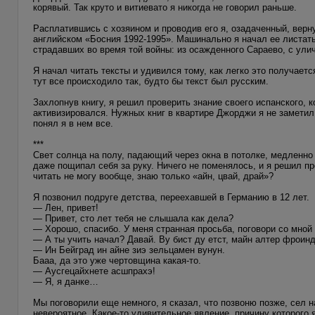
корявый. Так круто и витиевато я никогда не говорил раньше.
Расплатившись с хозяином и проводив его я, озадаченный, верну
английском «Босния 1992-1995». Машинально я начал ее листать
страдавших во время той войны: из осажденного Сараево, с ули
Я начал читать тексты и удивился тому, как легко это получает
тут все происходило так, будто бы текст был русским.
Захлопнув книгу, я решил проверить знание своего испанского, 
активизировался. Нужных книг в квартире Джорджи я не заметил,
понял я в нем все.
***
Свет солнца на полу, падающий через окна в потолке, медленно
даже пощипал себя за руку. Ничего не поменялось, и я решил пр
читать не могу вообще, знаю только «айн, цвай, драй»?
Я позвонил подруге детства, переехавшей в Германию в 12 лет.
— Лен, привет!
— Привет, сто лет тебя не слышала как дела?
— Хорошо, спасибо. У меня странная просьба, поговори со мной
— А ты учить начал? Давай. Ву бист ду етст, майн алтер фроин
— Ин Бейград ин айне зиэ зельцамен вунун.
Бааа, да это уже чертовщина какая-то.
— Аусгецайхнете асшпрахэ!
— Я, я данке…
Мы поговорили еще немного, я сказал, что позвоню позже, сел н
невероятное. Какое-то удивительное явление, причину которого я