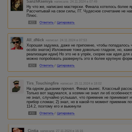
самым лучшим. Вот ГГ повезло, н
SanzhKseniya
написала 24.11.2024 в 07:49
счастье?
Ну что же, написано мастерски. Финала хотелось более яр
Рассчитывай на свои силы, ГГ. Чудесное сочетание не на
Короче, на мой взгляд, есть о че
Плюс.
П.С. Я сама, бывает, читаю расск
#23
Ответить
/
Цитировать
написал? Смысл где? Но бывает, 
читателем в каких-то взглядах, 
слои просто не считываются.
All_dNick
написал 24.11.2024 в 07:53
Хорошая задумка, даже не припомню, чтобы попадалось чт
особо знаток) Изложение тоже довольно гладкое, но, каж
реализации идеи) Но это не в упрёк, скорее как идея для 
можно попробовать развернуть это в более крупную форм
#24
Ответить
/
Цитировать
Tirs_Touchingfire
написал 25.11.2024 в 18:02
На одном дыхании прочел. Финал вынес. Классный расск
Только вот задумался, а хозяин не знал ли об особенност
не знал, случайно услышал, что приемник не принимает н
прибор сломан; 2) знал, но в какой-то момент приемник 
114.2, поэтому его и выкинули
#30
Ответить
/
Цитировать
Cintia
написала 27.11.2024 в 16:16