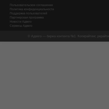
Пользовательское соглашение
Политика конфиденциальности
Поддержка пользователей
Партнерская программа
Новости Адвего
Сервисы Адвего
© Адвего — биржа контента №1. Копирайтинг, рерайти