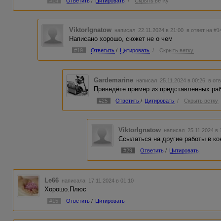
#14
Ответить
/
Цитировать
/
Скрыть ветку
ViktorIgnatow
написал 22.11.2024 в 21:00
в ответ на #1
Написано хорошо, сюжет не о чем
#19
Ответить
/
Цитировать
/
Скрыть ветку
Gardemarine
написал 25.11.2024 в 00:26
в от
Приведёте пример из представленных раб
#25
Ответить
/
Цитировать
/
Скрыть ветку
ViktorIgnatow
написал 25.11.2024 в
Ссылаться на другие работы в ко
#29
Ответить
/
Цитировать
Le66
написала 17.11.2024 в 01:10
Хорошо.Плюс
#15
Ответить
/
Цитировать