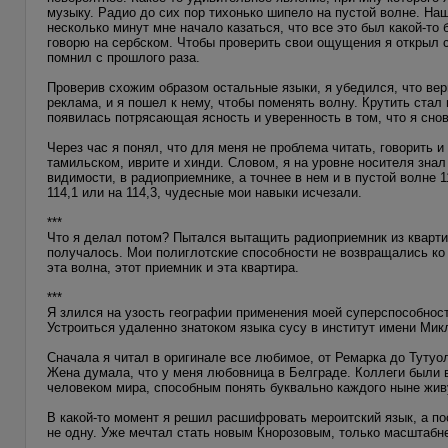
музыку. Радио до сих пор тихонько шипело на пустой волне. Наш
несколько минут мне начало казаться, что все это был какой-то 
говорю на сербском. Чтобы проверить свои ощущения я открыл ст
помнил с прошлого раза.
Проверив схожим образом остальные языки, я убедился, что ве
реклама, и я пошел к нему, чтобы поменять волну. Крутить стал
появилась потрясающая ясность и уверенность в том, что я сно
Через час я понял, что для меня не проблема читать, говорить и
тамильском, иврите и хинди. Словом, я на уровне носителя зна
видимости, в радиоприемнике, а точнее в нем и в пустой волне 
114,1 или на 114,3, чудесные мои навыки исчезали.
***
Что я делал потом? Пытался вытащить радиоприемник из кварти
получалось. Мои полиглотские способности не возвращались ко 
эта волна, этот приемник и эта квартира.
***
Я злился на узость географии применения моей суперспособност
Устроиться удаленно знатоком языка сусу в институт имени Мик
Сначала я читал в оригинале все любимое, от Ремарка до Тутуол
Жена думала, что у меня любовница в Белграде. Коллеги были 
человеком мира, способным понять буквально каждого ныне жив
В какой-то момент я решил расшифровать мероитский язык, а по
не одну. Уже мечтал стать новым Кнорозовым, только масштабн