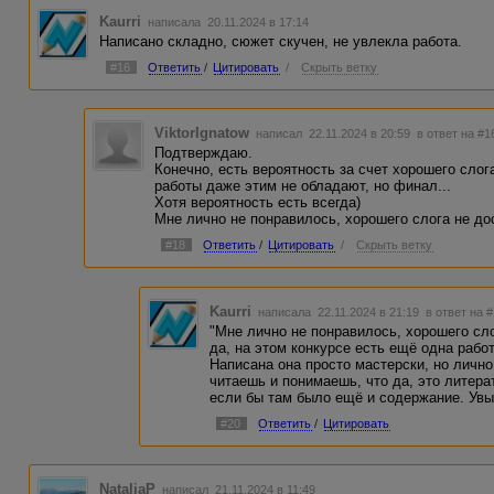
Kaurri
написала 20.11.2024 в 17:14
Написано складно, сюжет скучен, не увлекла работа.
#16
Ответить
/
Цитировать
/
Скрыть ветку
ViktorIgnatow
написал 22.11.2024 в 20:59
в ответ на #1
Подтверждаю.
Конечно, есть вероятность за счет хорошего слог
работы даже этим не обладают, но финал...
Хотя вероятность есть всегда)
Мне лично не понравилось, хорошего слога не до
#18
Ответить
/
Цитировать
/
Скрыть ветку
Kaurri
написала 22.11.2024 в 21:19
в ответ на 
"Мне лично не понравилось, хорошего сло
да, на этом конкурсе есть ещё одна рабо
Написана она просто мастерски, но лично
читаешь и понимаешь, что да, это литерат
если бы там было ещё и содержание. Увы
#20
Ответить
/
Цитировать
NataliaP
написал 21.11.2024 в 11:49