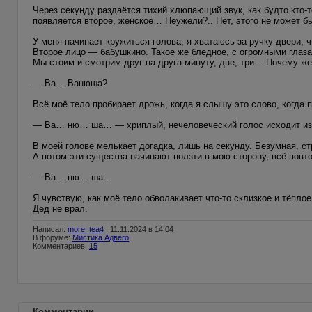
Через секунду раздаётся тихий хлюпающий звук, как будто кто-
появляется второе, женское… Неужели?.. Нет, этого не может 
У меня начинает кружиться голова, я хватаюсь за ручку двери, ч
Второе лицо — бабушкино. Такое же бледное, с огромными глаза
Мы стоим и смотрим друг на друга минуту, две, три… Почему же
— Ва… Ванюша?
Всё моё тело пробирает дрожь, когда я слышу это слово, когда 
— Ва… ню… ша… — хриплый, нечеловеческий голос исходит из гл
В моей голове мелькает догадка, лишь на секунду. Безумная, с
А потом эти существа начинают ползти в мою сторону, всё повт
— Ва… ню… ша…
Я чувствую, как моё тело обволакивает что-то склизкое и тёплое
Дед не врал.
Написал:
more_tea4
, 11.11.2024 в 14:04
В форуме:
Мистика Адвего
Комментариев:
15
Комментарии