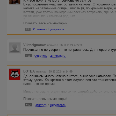
А я все понять не могу: Ванюшу-то за что?
Внук проявляет участие, остается на ночь. Отношения м
намека на затаенные обиды, злость (я, по крайней мере, н
Кстати, уже третий конкурсный рассказ встречаю, где ба
по отношению к близким родным.
Видима, харизма и потенциал у бабуль ярче и больше, че
Показать весь комментарий
В первом туре плюс.
#9
Ответить
/
Цитировать
ViktorIgnatow
написал 26.11.2024 в 22:30
Прочитал но не уверен, что понравилось. Для первого тур
#11
Ответить
/
Цитировать
LOTEA
написал 29.11.2024 в 14:49
Да, слишком много неясно в итоге, выше уже написали. Т
этому здесь. Конкретно в этом случае вся эта таинственно
плюс в то же время.
Минус потому, что для многих читателей действительно 
итоге, чтоб всё было объяснено, чтоб пазл сложился, чт
Показать весь комментарий
ружьё выстрелило и тд. Это понятно.
#12
Ответить
/
Цитировать
А плюс потому, что именно из-за этой недосказанности р
что образы призраков или кого он там увидел (неплохо, к
довольно неприятные, но львиная доля страха приходитс