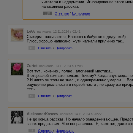
читателя в недоумении. Игнорирование этого мо
написанный рассказ.
#10
Ответить
/
Цитировать
Le66
написала 12.11.2024 в 02:41
Съездил, называется, Ванюша к бабушке с дедушкой)
Плюс, хорошо написано, жути нагнали прилично так..
#3
Ответить
/
Цитировать
Zuriet
написала 13.11.2024 в 17:08
Вот тут , конечно , полно , алогичной мистики...
В отцовской комнате нельзя. Почему? Когда внук сюда п
? И никто об этом не знал , и одновременно умерли ... Во
ощущение реальности в первой части , не сразу же призра
есть.
#4
Ответить
/
Цитировать
AleksandrKaseev
написал 14.11.2024 в 20:22
Не до конца рассказ. Но начало обнадеживающее. Предста
запах представил. Мне понравилось. Я, кажется, даже з
#5
Ответить
/
Цитировать