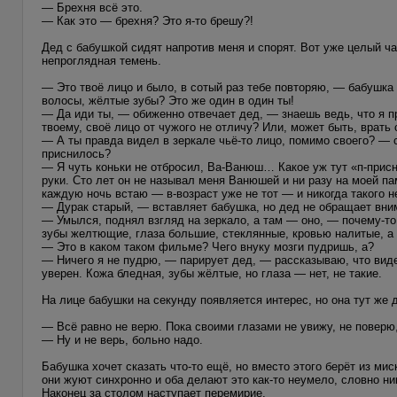
— Брехня всё это.
— Как это — брехня? Это я-то брешу?!
Дед с бабушкой сидят напротив меня и спорят. Вот уже целый ча
непроглядная темень.
— Это твоё лицо и было, в сотый раз тебе повторяю, — бабушка
волосы, жёлтые зубы? Это же один в один ты!
— Да иди ты, — обиженно отвечает дед, — знаешь ведь, что я пр
твоему, своё лицо от чужого не отличу? Или, может быть, врать 
— А ты правда видел в зеркале чьё-то лицо, помимо своего? — с
приснилось?
— Я чуть коньки не отбросил, Ва-Ванюш… Какое уж тут «п-присн
руки. Сто лет он не называл меня Ванюшей и ни разу на моей па
каждую ночь встаю — в-возраст уже не тот — и никогда такого н
— Дурак старый, — вставляет бабушка, но дед не обращает вни
— Умылся, поднял взгляд на зеркало, а там — оно, — почему-то
зубы желтющие, глаза большие, стеклянные, кровью налитые, а 
— Это в каком таком фильме? Чего внуку мозги пудришь, а?
— Ничего я не пудрю, — парирует дед, — рассказываю, что видел
уверен. Кожа бледная, зубы жёлтые, но глаза — нет, не такие.
На лице бабушки на секунду появляется интерес, но она тут же д
— Всё равно не верю. Пока своими глазами не увижу, не поверю, 
— Ну и не верь, больно надо.
Бабушка хочет сказать что-то ещё, но вместо этого берёт из мис
они жуют синхронно и оба делают это как-то неумело, словно ни
Наконец за столом наступает перемирие.