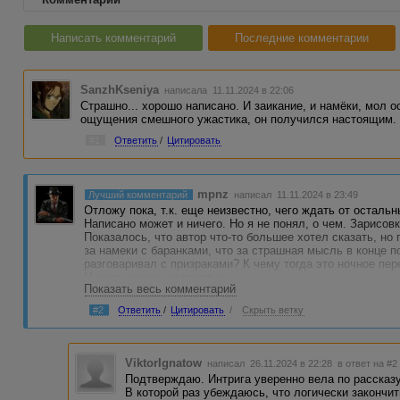
Написать комментарий
Последние комментарии
SanzhKseniya
написала 11.11.2024 в 22:06
Страшно... хорошо написано. И заикание, и намёки, мол ос
ощущения смешного ужастика, он получился настоящим.
#1
Ответить
/
Цитировать
mpnz
Лучший комментарий
написал 11.11.2024 в 23:49
Отложу пока, т.к. еще неизвестно, чего ждать от остальн
Написано может и ничего. Но я не понял, о чем. Зарисовк
Показалось, что автор что-то большее хотел сказать, но
за намеки с баранками, что за страшная мысль в конце п
разговаривал с призраками? К чему тогда это ночное пе
Ничего короче не понятно.
Показать весь комментарий
#2
Ответить
/
Цитировать
/
Скрыть ветку
ViktorIgnatow
написал 26.11.2024 в 22:28
в ответ на #2
Подтверждаю. Интрига уверенно вела по рассказу
В которой раз убеждаюсь, что логически закончит