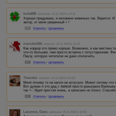
tesla888
написала 15.11.2024 в 14:15
Хорошо придумано, и изложено живенько так. Верится. И
автор, от меня уверенный + !
#6
Ответить
/
Цитировать
maroder666
написал 25.11.2024 в 22:25
Как хоррор это прямо хорошо. Возможно, и как мистика т
что-то большее, чем просто встреча с потусторонним. Фин
Паузу, которую читателю не дано отключить.
#7
Ответить
/
Цитировать
Theinthe
написал 26.11.2024 в 15:03
Меня почему то ни капли не испугало. Может потому что я
Вот думаю я это дед с бабкой просто разыграли Ванюшку
так +-. Идея простая очень, а написано не плохо. Спасибо
#8
Ответить
/
Цитировать
Lazareva_Dana
написала 26.11.2024 в 16:52