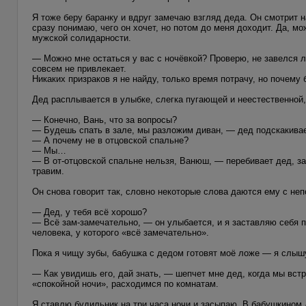
Я тоже беру баранку и вдруг замечаю взгляд деда. Он смотрит н
сразу понимаю, чего он хочет, но потом до меня доходит. Да, м
мужской солидарности.
— Можно мне остаться у вас с ночёвкой? Проверю, не завелся ли
совсем не привлекает.
Никаких призраков я не найду, только время потрачу, но почему
Дед расплывается в улыбке, слегка пугающей и неестественной,
— Конечно, Вань, что за вопросы?
— Будешь спать в зале, мы разложим диван, — дед подскакивает
— А почему не в отцовской спальне?
— Мы…
— В от-отцовской спальне нельзя, Ванюш, — перебивает дед, за
травим.
Он снова говорит так, словно некоторые слова даются ему с не
— Дед, у тебя всё хорошо?
— Всё зам-замечательно, — он улыбается, и я заставляю себя по
человека, у которого «всё замечательно».
Пока я чищу зубы, бабушка с дедом готовят моё ложе — я слыш
— Как увидишь его, дай знать, — шепчет мне дед, когда мы встр
«спокойной ночи», расходимся по комнатам.
Я ставлю будильник на три часа ночи и засыпаю. В бабушкином 