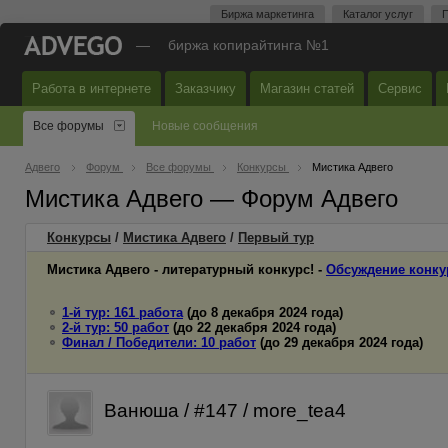
Биржа маркетинга
Каталог услуг
П
—
биржа копирайтинга №1
Работа в интернете
Заказчику
Магазин статей
Сервис
Все форумы
Новые сообщения
Адвего
Форум
Все форумы
Конкурсы
Мистика Адвего
Мистика Адвего — Форум Адвего
Конкурсы
/
Мистика Адвего
/
Первый
тур
Мистика Адвего - литературный конкурс! -
Обсуждение конку
1-й тур: 161 работа
(до 8 декабря 2024 года)
2-й тур: 50 работ
(до 22 декабря 2024 года)
Финал / Победители: 10 работ
(до 29 декабря 2024 года)
Ванюша / #147 / more_tea4