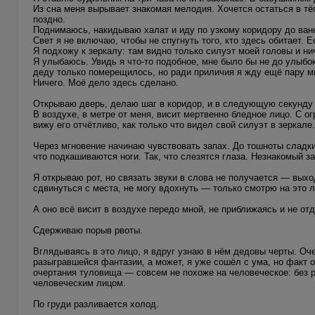
Из сна меня вырывает знакомая мелодия. Хочется остаться в тёп
поздно.
Поднимаюсь, накидываю халат и иду по узкому коридору до ван
Свет я не включаю, чтобы не спугнуть того, кто здесь обитает. 
Я подхожу к зеркалу: там видно только силуэт моей головы и ни
Я улыбаюсь. Увидь я что-то подобное, мне было бы не до улыбок
деду только померещилось, но ради приличия я жду ещё пару м
Ничего. Моё дело здесь сделано.
Открываю дверь, делаю шаг в коридор, и в следующую секунду м
В воздухе, в метре от меня, висит мертвенно бледное лицо. С
вижу его отчётливо, как только что видел свой силуэт в зеркале
Через мгновение начинаю чувствовать запах. До тошноты сладки
что подкашиваются ноги. Так, что слезятся глаза. Незнакомый за
Я открываю рот, но связать звуки в слова не получается — выхо
сдвинуться с места, не могу вдохнуть — только смотрю на это л
А оно всё висит в воздухе передо мной, не приближаясь и не отд
Сдерживаю порыв рвоты.
Вглядываясь в это лицо, я вдруг узнаю в нём дедовы черты. Оче
разыгравшейся фантазии, а может, я уже сошёл с ума, но факт 
очертания туловища — совсем не похоже на человеческое: без р
человеческим лицом.
По груди разливается холод.