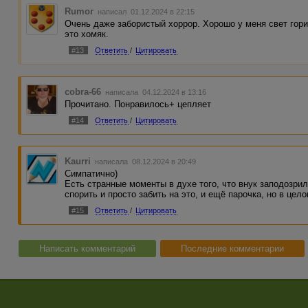
лафкравтовскую неизвестность. Как? Почему? За что? Не
Rumor
написал 01.12.2024 в 22:15
воспринимается как такой случайный, немотивированный 
Очень даже забористый хоррор. Хорошо у меня свет гор
это хомяк.
У нас ведь тут исключительно фокал Ванюши идёт. А он т
произошло. Почему тогда мы должны? Темнота, и всё. Сво
#13
Ответить
/
Цитировать
конечно, мог бы и поделиться, но для второго тура это, н
Ну, и пока это самый лучший хоррор на конкурсе лично дл
сомневаюсь. Я плюсану, короче.
cobra-66
написала 04.12.2024 в 13:16
Прочитано. Понравилось+ цепляет
П.с. Капец, я добрый сегодня.
#14
Ответить
/
Цитировать
Kaurri
написала 08.12.2024 в 20:49
Симпатично)
Есть странные моменты в духе того, что внук заподозрил
спорить и просто забить на это, и ещё парочка, но в це
#15
Ответить
/
Цитировать
Написать комментарий
Последние комментарии