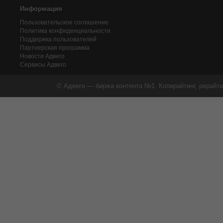
Информация
Пользовательское соглашение
Политика конфиденциальности
Поддержка пользователей
Партнерская программа
Новости Адвего
Сервисы Адвего
© Адвего — биржа контента №1. Копирайтинг, рерайти