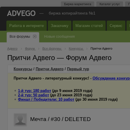
Биржа маркетинга
Каталог услуг
П
—
биржа копирайтинга №1
Работа в интернете
Заказчику
Магазин статей
Сервис
Все форумы
Новые сообщения
Адвего
Форум
Все форумы
Конкурсы
Притчи Адвего
Притчи Адвего — Форум Адвего
Конкурсы
/
Притчи Адвего
/
Первый
тур
Притчи Адвего - литературный конкурс! -
Обсуждение конкур
1-й тур: 180 работ
(до 9 июня 2019 года)
2-й тур: 50 работ
(до 23 июня 2019 года)
Финал / Победители: 10 работ
(до 30 июня 2019 года)
Мечта / #30 / DELETED