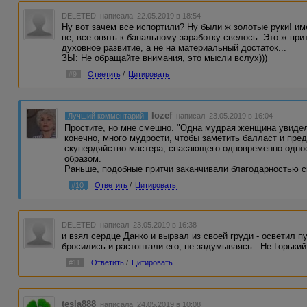
DELETED
написала 22.05.2019 в 18:54
Ну вот зачем все испортили? Ну были ж золотые руки! им
не, все опять к банальному заработку свелось. Это ж пр
духовное развитие, а не на материальный достаток...
ЗЫ: Не обращайте внимания, это мысли вслух)))
#9
Ответить
/
Цитировать
Iozef
Лучший комментарий
написал 23.05.2019 в 16:04
Простите, но мне смешно. "Одна мудрая женщина увидел
конечно, много мудрости, чтобы заметить балласт и пред
скупердяйство мастера, спасающего одновременно односе
образом.
Раньше, подобные притчи заканчивали благодарностью сп
#10
Ответить
/
Цитировать
DELETED
написал 23.05.2019 в 16:38
и взял сердце Данко и вырвал из своей груди - осветил 
бросились и растоптали его, не задумываясь...Не Горький 
#11
Ответить
/
Цитировать
tesla888
написала 24.05.2019 в 10:08