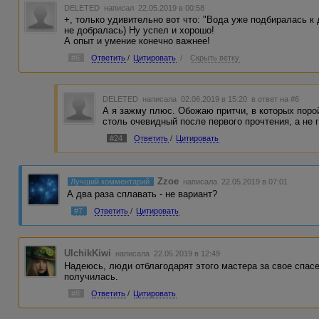
DELETED
написал 22.05.2019 в 00:58
+, только удивительно вот что: "Вода уже подбиралась к д
не добралась) Ну успел и хорошо!
А опыт и умение конечно важнее!
#6
Ответить
/
Цитировать
/
Скрыть ветку
DELETED
написала 02.06.2019 в 15:20
в ответ на #6
А я зажму плюс. Обожаю притчи, в которых поро
столь очевидный после первого прочтения, а не 
#24
Ответить
/
Цитировать
Zzoe
Лучший комментарий
написала 22.05.2019 в 07:01
А два раза сплавать - не вариант?
#7
Ответить
/
Цитировать
UlchikKiwi
написала 22.05.2019 в 12:49
Надеюсь, люди отблагодарят этого мастера за свое спасен
получилась.
#8
Ответить
/
Цитировать