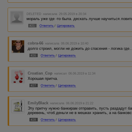
DELETED
написала 29.05.2019 в 20:34
мораль уже где -то была. дескать лучше научиться ловить
#21
Ответить
/
Цитировать
cobra-66
написала 06.06.2019 в 10:40
долго строил, могли не дожить до спасения - логика где.
#26
Ответить
/
Цитировать
Croatian_Cop
написал 06.06.2019 в 11:34
Хорошая притча.
#27
Ответить
/
Цитировать
EmilyBlack
написала 06.06.2019 в 21:22
Эту притчу нужно банкирам отправить, пусть раздадут 
деревень, чтоб деньги не в мешках хранить, а на банковс
#28
Ответить
/
Цитировать