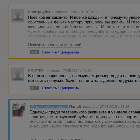
cheripaytext
написал 27.05.2019 в 10:13
Ноев ковчег какой-то. И всё же каждый, я почему-то увер
собственные деньги мастеру пришлось выбросить. И глав
женщина и люди с ней согласились". Мало того, что их сп
чужом корабле. Хотя палец о палец никто не ударил, что
сооружение. Можно ведь было прикрепить еще плот и взгр
А еще живность жалко: всё же погибло! А что они будут 
Показать весь комментарий
(беспрерывно идёт дождь)? И если мастер предвидел, что
него было время выстроить корабль, то это попросту библ
#16
Ответить
/
Цитировать
DELETED
написала 27.05.2019 в 14:01
В целом понравилось, но смущает размер лодки на всю д
выносить не нужно было - ее читатель должен додумать 
#17
Ответить
/
Цитировать
Nanali
Лучший комментарий
написала 27.05.2019 в 23:16
Однажды среди театрального реквизита я увидела стра
воротничком от мужской рубашки, один рукав от спортивн
женского платья, правая полочка как у домашнего халата,
знаю, для какого спектакля это чудо понадобилось, но 
Вот именно такое впечатление производят многие конкурс
Показать весь комментарий