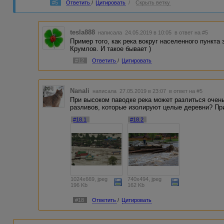
#5
Ответить
/
Цитировать
/
Скрыть ветку
tesla888
написала 24.05.2019 в 10:05
в ответ на #5
Пример того, как река вокруг населенного пункта
Крумлов. И такое бывает )
#12
Ответить
/
Цитировать
Nanali
написала 27.05.2019 в 23:07
в ответ на #5
При высоком паводке река может разлиться очень
разливов, которые изолируют целые деревни? При
#18.1
#18.2
1024x669, jpeg
740x494, jpeg
196 Kb
162 Kb
#18
Ответить
/
Цитировать