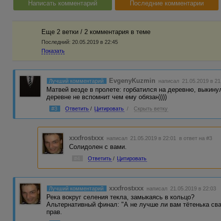
Написать комментарий
Последние комментарии
Еще 2 ветки / 2 комментария в темe
Последний:
20.05.2019 в 22:45
Показать
EvgenyKuzmin
Лучший комментарий
написал 21.05.2019 в 21
Матвей везде в пролете: горбатился на деревню, выкину
деревне не вспомнит чем ему обязан))))
#3
Ответить
/
Цитировать
/
Скрыть ветку
xxxfrostxxx
написал 21.05.2019 в 22:01
в ответ на #3
Солидолен с вами.
#4
Ответить
/
Цитировать
xxxfrostxxx
Лучший комментарий
написал 21.05.2019 в 22:03
Река вокруг селения текла, замыкаясь в кольцо?
Альтернативный финал: "А не лучше ли вам тётенька сва
прав.