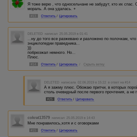
Я тоже верю , что односельчане не забудут, кто их спас. О
мораль. А она удалась. +
#13
Ответить
/
Цитировать
DELETED
написал 25.05.2019 в 01:41
...ну до того все разжевано и разложено по полочкам, что
энциклопедии праведника...
)))
побрюзжал немного. Но...
Плюс.
#14
Ответить
/
Цитировать
/
Скрыть ветку
DELETED
написала 02.06.2019 в 15:22
в ответ на #14
А я зажму плюс. Обожаю притчи, в которых поро
столь очевидный после первого прочтения, а не 
#25
Ответить
/
Цитировать
cokrat13579
написал 25.05.2019 в 14:43
Мне понравилось,хотя и с оговорками
#15
Ответить
/
Цитировать