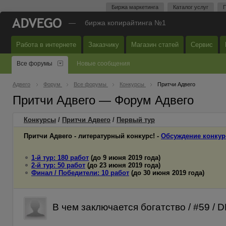
Биржа маркетинга
Каталог услуг
П
—
биржа копирайтинга №1
Работа в интернете
Заказчику
Магазин статей
Сервис
Все форумы
Новые сообщения
Адвего
Форум
Все форумы
Конкурсы
Притчи Адвего
Притчи Адвего — Форум Адвего
Конкурсы
/
Притчи Адвего
/
Первый
тур
Притчи Адвего - литературный конкурс! -
Обсуждение конкур
1-й тур: 180 работ
(до 9 июня 2019 года)
2-й тур: 50 работ
(до 23 июня 2019 года)
Финал / Победители: 10 работ
(до 30 июня 2019 года)
В чем заключается богатство / #59 /