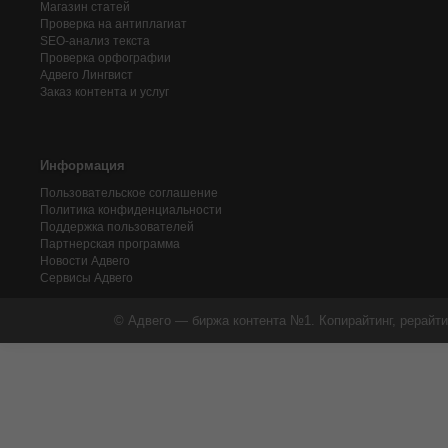
Магазин статей
Проверка на антиплагиат
SEO-анализ текста
Проверка орфографии
Адвего
Лингвист
Заказ контента и услуг
Информация
Пользовательское соглашение
Политика конфиденциальности
Поддержка пользователей
Партнерская программа
Новости Адвего
Сервисы Адвего
© Адвего — биржа контента №1. Копирайтинг, рерайти