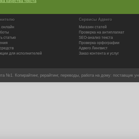
ка качества текста
нителю
Сервисы Адвего
 онлайн
Магазин статей
аботы
Проверка на антиплагиат
ь статью
SEO-анализ текста
ения
Проверка орфографии
средств
Адвего
Лингвист
кции для исполнителей
Заказ контента и услуг
та №1. Копирайтинг, рерайтинг, переводы,
работа на дому
: поставщик ун