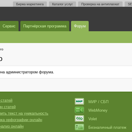
Биржа маркетинга
Каталог услуг
Проверка на антиплагиат
SE
Сервис
Партнёрская программа
Форум
го
о
лена администратором форума.
 статей
МИР / СБП
н статей
WebMoney
ить текст на уникальность
Volet
рка орфографии онлайн
нализ онлайн
Безналичный платеж