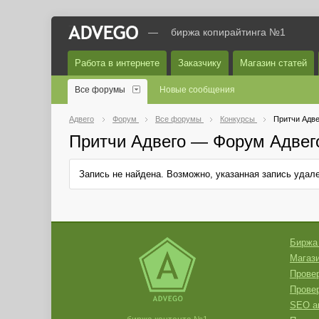
—
биржа копирайтинга №1
Работа в интернете
Заказчику
Магазин статей
Все форумы
Новые сообщения
Адвего
Форум
Все форумы
Конкурсы
Притчи Адве
Притчи Адвего — Форум Адвег
Запись не найдена. Возможно, указанная запись уда
Биржа
Магази
Провер
Прове
SEO а