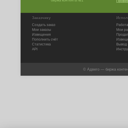
биржа контента №1
Провер
Заказчику
Испол
Создать заказ
Работа
Мои заказы
Мои р
Извещения
Продат
Пополнить счёт
Извещ
Статистика
Вывод 
API
Инстру
© Адвего — биржа контен