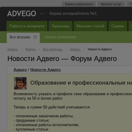
Биржа маркетинга
Каталог услуг
П
—
биржа копирайтинга №1
Работа в интернете
Заказчику
Магазин статей
Сервис
Все форумы
Новые сообщения
Адвего
Форум
Все форумы
Адвего
Новости Адвего
Новости Адвего — Форум Адвего
Адвего
/
Новости Адвего
Образование и профессиональные на
Возможность указать в профиле свое образование и профессион
оплату за 50 и более работ.
Теперь в сумме 50 действий учитываются:
- оплаченные заказчиком работы;
- проданные статьи;
- оплаченные работы исполнителям;
- купленные статьи.