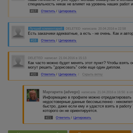
специальность никак не влияет на уровень наших работ и
#17
Ответить
/
Цитировать
Лучший комментарий
DELETED
написала 20.04.2016 в 22:58
Есть заказчики адекватные, а есть - не очень. Как и авто
#18
Ответить
/
Цитировать
DELETED
написал 21.04.2016 в 15:13
Как часто можно будет менять этот пункт? Чтобы взять 
могут решить "дорисовать" себе еще один диплом.
#20
Ответить
/
Цитировать
/
Скрыть ветку
Маргарита (advego)
написала 21.04.2016 в 16:50
в о
Информацию в профиле можно отредактировать 
недостоверные данные бессмысленно - некомпет
быстро, даже если ему и удастся взять в работу 
которого он не ориентируется.
#21
Ответить
/
Цитировать