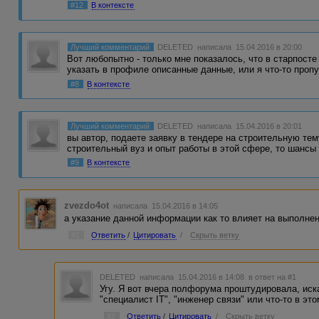
#12
В контексте
Лучший комментарий
DELETED
написала 15.04.2016 в 20:00
Вот любопытно - только мне показалось, что в старпос
указать в профиле описанные данные, или я что-то проп
#8
В контексте
Лучший комментарий
DELETED
написала 15.04.2016 в 20:01
вы автор, подаете заявку в тендере на строительную тем
строительный вуз и опыт работы в этой сфере, то шанс
#9
В контексте
zvezdo4ot
написала 15.04.2016 в 14:05
а указание данной информации как то влияет на выполнен
#1
Ответить
/
Цитировать
/
Скрыть ветку
DELETED
написала 15.04.2016 в 14:08
в ответ на #1
Угу. Я вот вчера полфорума проштудировала, иск
"специалист IT", "инженер связи" или что-то в это
#2
Ответить
/
Цитировать
/
Скрыть ветку