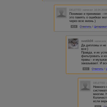
DELETED
написал 16.04.2016
Понимаю и принимаю - глу
это память о ошибках мол
через всю жизнь )
#14
Ответить
/
Цитироват
svetik04
написала 
Да дипломы и не 
все:)
Правда, и их усп
фильтровать и к
правы - и музыка
заказывают. И вс
#15
Ответить
/
DELETED
Немного 
системат
многим. Н
Количест
если вер
#16
От