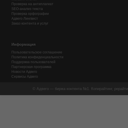
Проверка на антиплагиат
SEO-анализ текста
Проверка орфографии
Адвего
Лингвист
Заказ контента и услуг
Информация
Пользовательское соглашение
Политика конфиденциальности
Поддержка пользователей
Партнерская программа
Новости Адвего
Сервисы Адвего
© Адвего — биржа контента №1. Копирайтинг, рерайти