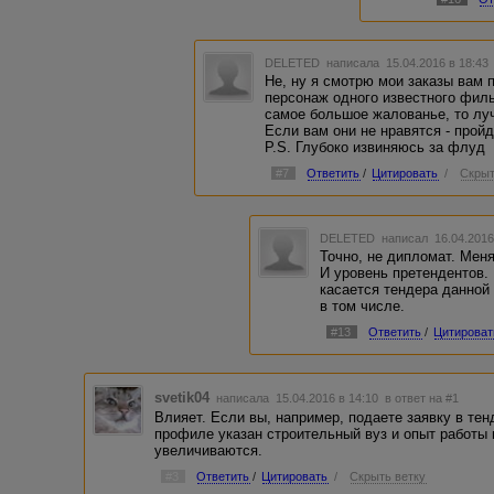
DELETED
написала 15.04.2016 в 18:4
Не, ну я смотрю мои заказы вам п
персонаж одного известного фил
самое большое жалованье, то луч
Если вам они не нравятся - прой
P.S. Глубоко извиняюсь за флуд
#7
Ответить
/
Цитировать
/
Скрыт
DELETED
написал 16.04.2016
Точно, не дипломат. Меня
И уровень претендентов. 
касается тендера данной
в том числе.
#13
Ответить
/
Цитироват
svetik04
написала 15.04.2016 в 14:10
в ответ на #1
Влияет. Если вы, например, подаете заявку в тен
профиле указан строительный вуз и опыт работы 
увеличиваются.
#3
Ответить
/
Цитировать
/
Скрыть ветку