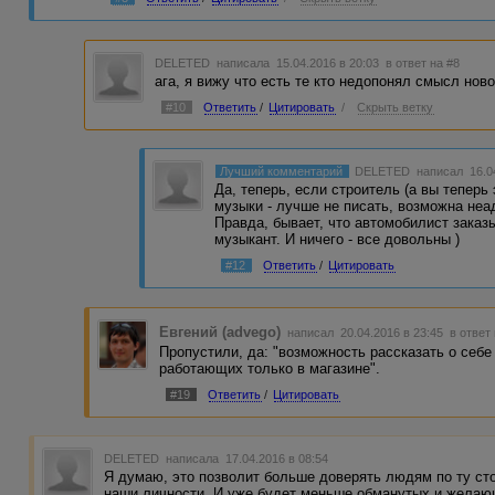
DELETED
написала 15.04.2016 в 20:03
в ответ на #8
ага, я вижу что есть те кто недопонял смысл нов
#10
Ответить
/
Цитировать
/
Скрыть ветку
Лучший комментарий
DELETED
написал 16.0
Да, теперь, если строитель (а вы теперь
музыки - лучше не писать, возможна неа
Правда, бывает, что автомобилист заказы
музыкант. И ничего - все довольны )
#12
Ответить
/
Цитировать
Евгений (advego)
написал 20.04.2016 в 23:45
в ответ
Пропустили, да: "возможность рассказать о себе
работающих только в магазине".
#19
Ответить
/
Цитировать
DELETED
написала 17.04.2016 в 08:54
Я думаю, это позволит больше доверять людям по ту сто
наши личности. И уже будет меньше обманутых и желаю