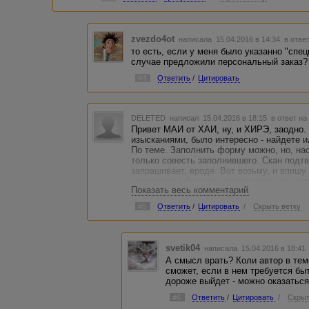
zvezdo4ot
написала 15.04.2016 в 14:34
в отве
то есть, если у меня было указанно "спец
случае предложили персональный заказ?
#4
Ответить
/
Цитировать
DELETED
написал 15.04.2016 в 18:15
в ответ на
Привет МАИ от ХАИ, ну, и ХИРЭ, заодно
изысканиями, было интересно - найдете 
По теме. Заполнить форму можно, но, нас
только совесть заполнившего. Скан подт
запрашивает, вроде. Вот возьму, и впиш
дипломата ) А таких дипломантов, тут, по
Показать весь комментарий
смысл, оставить поля и совесть чистым
Copywriting, так сказать, читаемый, некот
#5
Ответить
/
Цитировать
/
Скрыть ветку
ЗЫ У большинства, профили честные, реч
ЗЫ ЗЫ Не кидайте в меня камни, читайте
svetik04
написала 15.04.2016 в 18:4
А смысл врать? Коли автор в тем
сможет, если в нем требуется быт
дороже выйдет - можно оказаться 
#6
Ответить
/
Цитировать
/
Скрыт