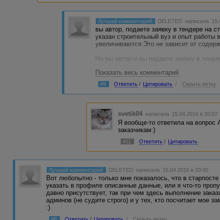
Лучший комментарий
DELETED
написала 15.
вы автор, подаете заявку в тендере на с
указан строительный вуз и опыт работы 
увеличиваются.Это не зависит от содер
Но вы автор и вы подаете заявку в тенде
профиле указан строительный вуз. Если
Показать весь комментарий
рисования, то вы можете заранее оценит
заказчика в "его" тематике. Да, в своем
#9
Ответить
/
Цитировать
/
Скрыть ветку
строительный вуз, это повысит вероятно
отнюдь не уменьшить риски проколоться
керамзита или сроков схватывания бетон
противоморозных добавок....
svetik04
написала 15.04.2016 в 20:0
Я вообще-то ответила на вопрос
заказчикам:)
#11
Ответить
/
Цитировать
Лучший комментарий
DELETED
написала 15.04.2016 в 20:00
Вот любопытно - только мне показалось, что в старпос
указать в профиле описанные данные, или я что-то пропу
давно присутствует, так при чем здесь выполнение зака
админов (не судите строго) и у тех, кто посчитает мое за
:)
#8
Ответить
/
Цитировать
/
Скрыть ветку