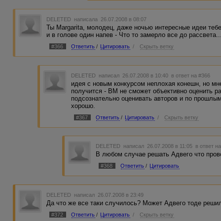
DELETED
написала 26.07.2008 в 08:07
Ты Margarita, молодец, даже ночью интересные идеи тебе
и в голове один напев - Что то замерло все до рассвета..
#366
Ответить
/
Цитировать
/
Скрыть ветку
DELETED
написал 26.07.2008 в 10:40
в ответ на #366
идея с новым конкурсом неплохая конешн, но мне
получится - ВМ не сможет объективно оценить р
подсознательно оценивать авторов и по прошлым 
хорошо.
#367
Ответить
/
Цитировать
/
Скрыть ветку
DELETED
написал 26.07.2008 в 11:05
в ответ н
В любом случае решать Адвего что пров
#368
Ответить
/
Цитировать
DELETED
написал 26.07.2008 в 23:49
Да что же все таки случилось? Может Адвего тоде решил
#372
Ответить
/
Цитировать
/
Скрыть ветку