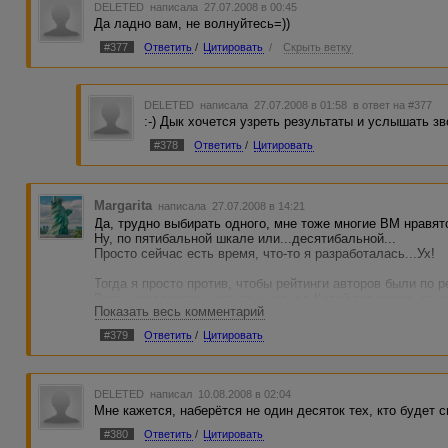
DELETED
написала 27.07.2008 в 00:45
Да ладно вам, не волнуйтесь=))
#377
Ответить
/
Цитировать
/
Скрыть ветку
DELETED
написала 27.07.2008 в 01:58
в ответ на #377
:-) Дык хочется узреть результаты и услышать зво
#378
Ответить
/
Цитировать
Margarita
написала 27.07.2008 в 14:21
Да, трудно выбирать одного, мне тоже многие ВМ нравятс
Ну, по пятибальной шкале или...десятибальной...
Просто сейчас есть время, что-то я разработалась...Ух!
Тогда я просто против, чтобы рейтинги авторов были по р
Ведь, согласитесь, кто-то у нас и в Китай тут ездил, да 
Показать весь комментарий
А ты не числишься...А пишешь неплохо и немало.
Ладно, как у вас, известны результаты уже?
#379
Ответить
/
Цитировать
DELETED
написал 10.08.2008 в 02:04
Мне кажется, наберётся не один десяток тех, кто будет 
#380
Ответить
/
Цитировать