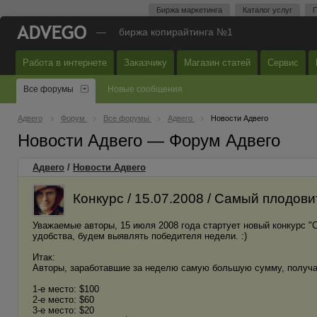
Биржа маркетинга
Каталог услуг
П
—
биржа копирайтинга №1
Работа в интернете
Заказчику
Магазин статей
Сервис
Все форумы
Новые сообщения
Адвего
Форум
Все форумы
Адвего
Новости Адвего
Новости Адвего — Форум Адвего
Адвего
/
Новости Адвего
Конкурс / 15.07.2008 / Самый плодови
Уважаемые авторы, 15 июля 2008 года стартует новый конкурс "С
удобства, будем выявлять победителя недели. :)
Итак:
Авторы, заработавшие за неделю самую большую сумму, получа
1-е место: $100
2-е место: $60
3-е место: $20