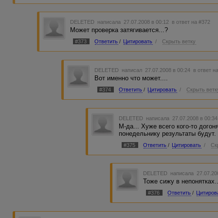
DELETED
написала 27.07.2008 в 00:12
в ответ на #372
Может проверка затягивается...?
#373
Ответить
/
Цитировать
/
Скрыть ветку
DELETED
написал 27.07.2008 в 00:24
в ответ н
Вот именно что может....
#374
Ответить
/
Цитировать
/
Скрыть ветк
DELETED
написала 27.07.2008 в 00:3
М-да... Хуже всего кого-то догон
понедельнику результаты будут.
#375
Ответить
/
Цитировать
/
Ск
DELETED
написала 27.07.20
Тоже сижу в непонятках..
#376
Ответить
/
Цитиров