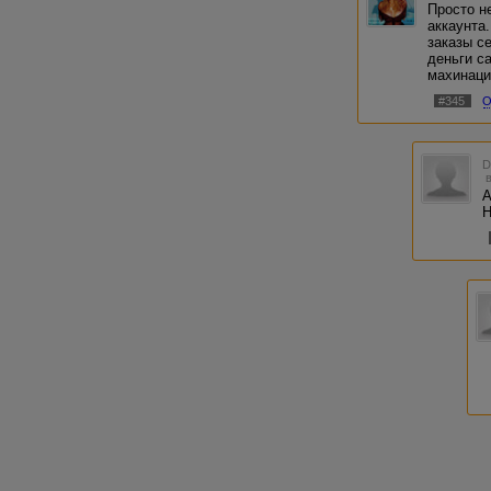
Просто н
аккаунта
заказы се
деньги с
махинаци
#345
О
А
Н