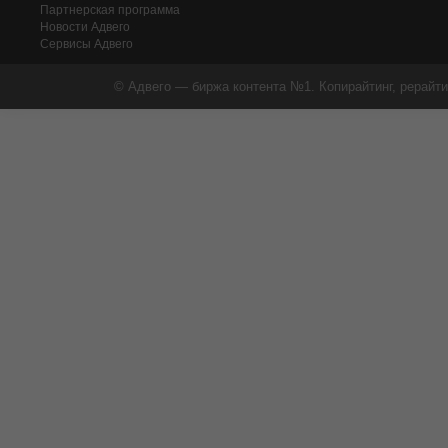
Партнерская программа
Новости Адвего
Сервисы Адвего
© Адвего — биржа контента №1. Копирайтинг, рерайти