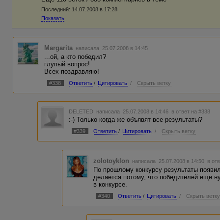
Последний:
14.07.2008 в 17:28
Показать
Margarita
написала 25.07.2008 в 14:45
...ой, а кто победил?
глупый вопрос!
Всех поздравляю!
#338
Ответить
/
Цитировать
/
Скрыть ветку
DELETED
написала 25.07.2008 в 14:46
в ответ на #338
:-) Только когда же объявят все результаты?
#339
Ответить
/
Цитировать
/
Скрыть ветку
zolotoyklon
написала 25.07.2008 в 14:50
в от
По прошлому конкурсу результаты появил
делается потому, что победителей еще н
в конкурсе.
#340
Ответить
/
Цитировать
/
Скрыть ветк