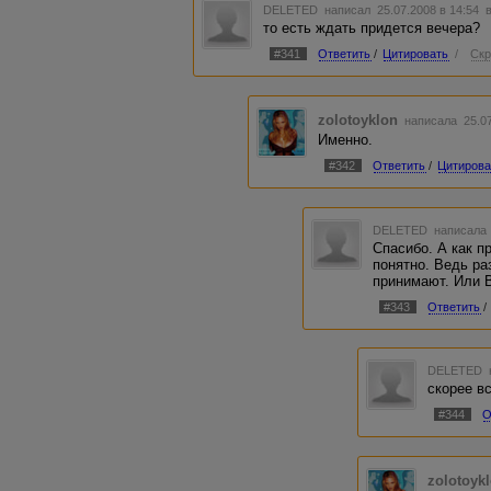
DELETED
написал 25.07.2008 в 14:54
то есть ждать придется вечера?
#341
Ответить
/
Цитировать
/
Скр
zolotoyklon
написала 25.07
Именно.
#342
Ответить
/
Цитирова
DELETED
написала 
Спасибо. А как п
понятно. Ведь ра
принимают. Или 
#343
Ответить
/
DELETED
скорее вс
#344
О
zolotoyk