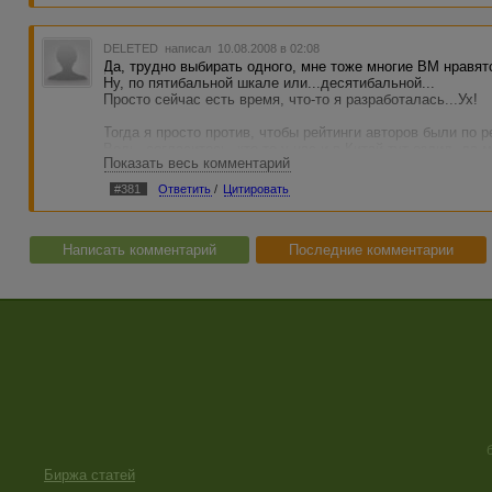
DELETED
написал 10.08.2008 в 02:08
Да, трудно выбирать одного, мне тоже многие ВМ нравятс
Ну, по пятибальной шкале или...десятибальной...
Просто сейчас есть время, что-то я разработалась...Ух!
Тогда я просто против, чтобы рейтинги авторов были по р
Ведь, согласитесь, кто-то у нас и в Китай тут ездил, да 
Показать весь комментарий
А ты не числишься...А пишешь неплохо и немало.
Ладно, как у вас, известны результаты уже?
#381
Ответить
/
Цитировать
Написать комментарий
Последние комментарии
Биржа статей