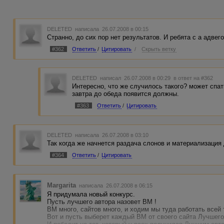
DELETED
написала 26.07.2008 в 00:15
Cтранно, до сих пор нет результатов. И ребята с а адве
#362
Ответить
/
Цитировать
/
Скрыть ветку
DELETED
написал 26.07.2008 в 00:29
в ответ на #362
Интересно, что же случилось такого? может спат
завтра до обеда появится должны.
#363
Ответить
/
Цитировать
DELETED
написала 26.07.2008 в 03:10
Так когда же начнется раздача слонов и материализация д
#364
Ответить
/
Цитировать
Margarita
написала 26.07.2008 в 06:15
Я придумала новый конкурс.
Пусть лучшего автора назовет ВМ !
ВМ много, сайтов много, и ходим мы туда работать всей 
Вот и пусть выберет каждый ВМ от своего сайта Лучшего