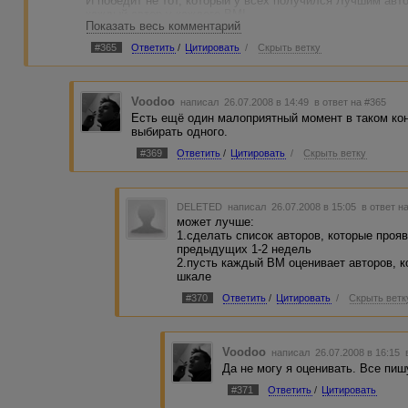
И победит не тот, который у всех получился Лучшим авт
каждый автор у каждого ВМ!
Показать весь комментарий
---
Хотя потом можно сделать и так - за кого больше голосо
#365
Ответить
/
Цитировать
/
Скрыть ветку
место и снова по убывающей, до 20 - ки!
---
Конкурс сделать продолжительностью неделя, как всегда
Вдруг на Адвего придут новенькие и всех нас переплюнут
Voodoo
написал 26.07.2008 в 14:49
в ответ на #365
Есть ещё один малоприятный момент в таком кон
---
выбирать одного.
Зачем этот конкурс?
Потому что многим было некогда на этой неделе...
#369
Ответить
/
Цитировать
/
Скрыть ветку
Давайте выясним, кто у нас самый гениальный автор? С
DELETED
написал 26.07.2008 в 15:05
в ответ н
может лучше:
1.сделать список авторов, которые прояв
предыдущих 1-2 недель
2.пусть каждый ВМ оценивает авторов, к
шкале
#370
Ответить
/
Цитировать
/
Скрыть ветк
Voodoo
написал 26.07.2008 в 16:15
Да не могу я оценивать. Все пишу
#371
Ответить
/
Цитировать