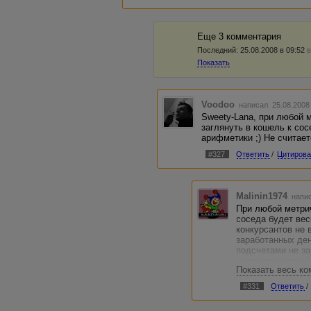
ПС. Я очень сильно сомневаюсь, 
заинтересуют подобные заработки
пошевелятся.
Еще 3 комментария
Последний:
25.08.2008 в 09:52
в
Показать
Voodoo
написал 25.08.2008
Sweety-Lana, при любой м
заглянуть в кошель к со
арифметики ;) Не считае
#327
Ответить
/
Цитирова
Malinin1974
напис
При любой метри
соседа будет вес
конкурсантов не
заработанных ден
подсчетами не за
автоматика такой
Показать весь к
общий понедельны
4 утра понедельн
#331
Ответить
/
четверга до 12 че
Поэтому я лично 