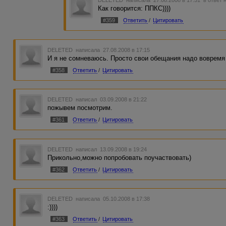
DELETED
написала 27.08.2008 в 17:51
в ответ 
Как говорится: ППКС))))
#359
Ответить
/
Цитировать
DELETED
написала 27.08.2008 в 17:15
И я не сомневаюсь. Просто свои обещания надо вовремя
#358
Ответить
/
Цитировать
DELETED
написал 03.09.2008 в 21:22
пожывем посмотрим.
#361
Ответить
/
Цитировать
DELETED
написал 13.09.2008 в 19:24
Прикольно,можно попробовать поучаствовать)
#362
Ответить
/
Цитировать
DELETED
написала 05.10.2008 в 17:38
:))))
#363
Ответить
/
Цитировать