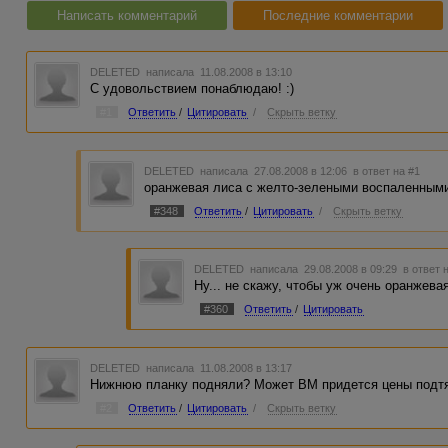
Написать комментарий
Последние комментарии
DELETED
написала 11.08.2008 в 13:10
С удовольствием понаблюдаю! :)
#1
Ответить
/
Цитировать
/
Скрыть ветку
DELETED
написала 27.08.2008 в 12:06
в ответ на #1
оранжевая лиса с желто-зелеными воспаленным
#348
Ответить
/
Цитировать
/
Скрыть ветку
DELETED
написала 29.08.2008 в 09:29
в ответ 
Ну... не скажу, чтобы уж очень оранжевая
#360
Ответить
/
Цитировать
DELETED
написала 11.08.2008 в 13:17
Нижнюю планку подняли? Может ВМ придется цены подтян
#2
Ответить
/
Цитировать
/
Скрыть ветку