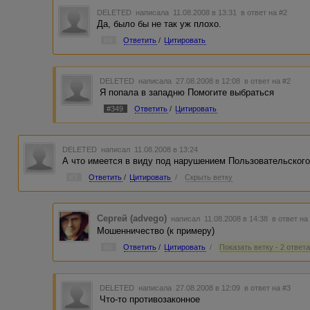
DELETED
написала 11.08.2008 в 13:31
в ответ на #2
Да, было бы не так уж плохо.
#4
Ответить
/
Цитировать
DELETED
написала 27.08.2008 в 12:08
в ответ на #2
Я попала в западню Помогите выбраться
#349
Ответить
/
Цитировать
DELETED
написал 11.08.2008 в 13:24
А что имеется в виду под нарушением Пользовательског
#3
Ответить
/
Цитировать
/
Скрыть ветку
Сергей (advego)
написал 11.08.2008 в 14:38
в ответ на
Мошенничество (к примеру)
#6
Ответить
/
Цитировать
/
Показать ветку - 2 ответ
DELETED
написала 27.08.2008 в 12:09
в ответ на #3
Что-то противозаконное