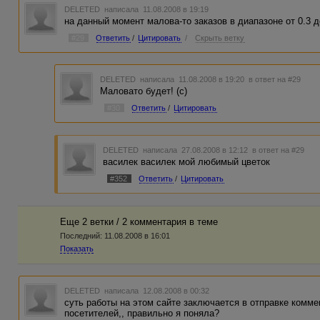
DELETED
написала 11.08.2008 в 19:19
на данный момент малова-то заказов в диапазоне от 0.3 д
#29
Ответить
/
Цитировать
/
Скрыть ветку
DELETED
написала 11.08.2008 в 19:20
в ответ на #29
Маловато будет! (с)
#30
Ответить
/
Цитировать
DELETED
написала 27.08.2008 в 12:12
в ответ на #29
василек василек мой любимый цветок
#352
Ответить
/
Цитировать
Еще 2 ветки / 2 комментария в темe
Последний:
11.08.2008 в 16:01
Показать
DELETED
написала 12.08.2008 в 00:32
суть работы на этом сайте заключается в отправке комм
посетителей,, правильно я поняла?