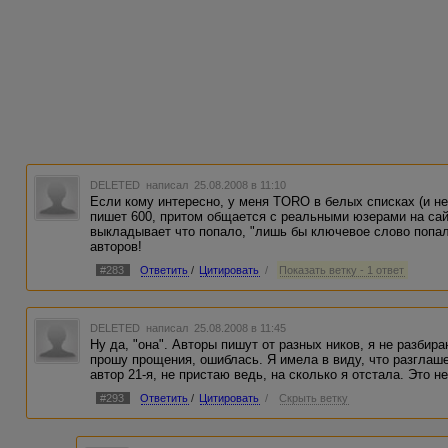
DELETED
написал 25.08.2008 в 11:10
Если кому интересно, у меня TORO в белых списках (и не 
пишет 600, притом общается с реальными юзерами на сай
выкладывает что попало, "лишь бы ключевое слово попал
авторов!
#283
Ответить
/
Цитировать
/
Показать ветку - 1 ответ
DELETED
написал 25.08.2008 в 11:45
Ну да, "она". Авторы пишут от разных ников, я не разбир
прошу прощения, ошиблась. Я имела в виду, что разглаше
автор 21-я, не пристаю ведь, на сколько я отстала. Это н
#293
Ответить
/
Цитировать
/
Скрыть ветку