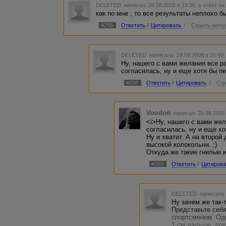
DELETED
написал 24.08.2008 в 19:30
в ответ на
как по мне , то все результаты неплохо б
#256
Ответить
/
Цитировать
/
Скрыть ветк
DELETED
написала 24.08.2008 в 20:4
Ну, нашего с вами желания все ра
согласилась, ну и еще хотя бы пе
#258
Ответить
/
Цитировать
/
Скр
Voodoo
написал 25.08.2008
<i>Ну, нашего с вами жел
согласилась, ну и еще хо
Ну и хватит. А на второй
высокой колокольни. ;)
Откуда же такие гнилые 
#269
Ответить
/
Цитирова
DELETED
написала 
Ну зачем же так-т
Представьте себ
спортсменом. Одн
1 см дальше, дру