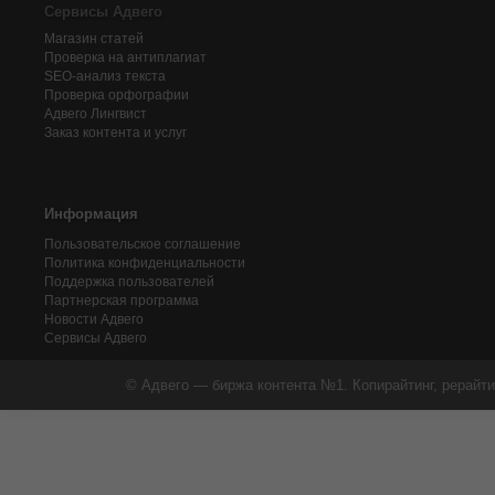
Сервисы Адвего
Магазин статей
Проверка на антиплагиат
SEO-анализ текста
Проверка орфографии
Адвего
Лингвист
Заказ контента и услуг
Информация
Пользовательское соглашение
Политика конфиденциальности
Поддержка пользователей
Партнерская программа
Новости Адвего
Сервисы Адвего
© Адвего — биржа контента №1. Копирайтинг, рерайти