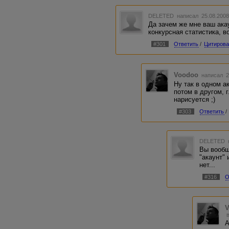
DELETED
написал 25.08.2008
Да зачем же мне ваш акау
конкурсная статистика, в
#301
Ответить
/
Цитирова
Voodoo
написал 2
Ну так в одном ак
потом в другом, 
нарисуется ;)
#303
Ответить
/
DELETED
Вы вообщ
"акаунт" 
нет...
#316
О
А