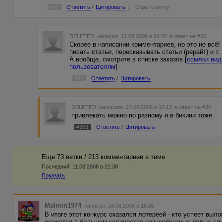
#36
Ответить
/
Цитировать
/
Скрыть ветку
DELETED
написал 12.08.2008 в 01:26
в ответ на #36
Скорее в написании комментариев, но это не всё
писать статьи, пересказывать статьи (рерайт) и т. 
А вообще, смотрите в списке заказов [
ссылки вид
пользователям
]
#39
Ответить
/
Цитировать
DELETED
написала 27.08.2008 в 12:13
в ответ на #36
привлекать можно по разному и в бикини тоже
#353
Ответить
/
Цитировать
Еще 73 ветки / 213 комментариев в темe
Последний:
11.08.2008 в 21:38
Показать
Malinin1974
написал 24.08.2008 в 18:45
В итоге этот конкурс оказался лотереей - кто успеет выл
окажется в большем количестве разнообразных белых спи