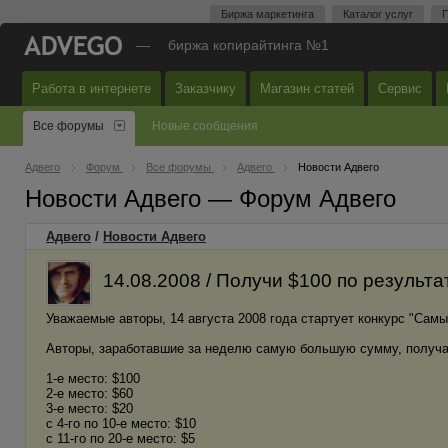
Биржа маркетинга
Каталог услуг
П
—
биржа копирайтинга №1
Работа в интернете
Заказчику
Магазин статей
Сервис
Все форумы
Новые сообщения
Адвего
Форум
Все форумы
Адвего
Новости Адвего
Новости Адвего — Форум Адвего
Адвего
/
Новости Адвего
14.08.2008 / Получи $100 по результ
Уважаемые авторы, 14 августа 2008 года стартует конкурс "Сам
Авторы, заработавшие за неделю самую большую сумму, получа
1-е место: $100
2-е место: $60
3-е место: $20
с 4-го по 10-е место: $10
с 11-го по 20-е место: $5