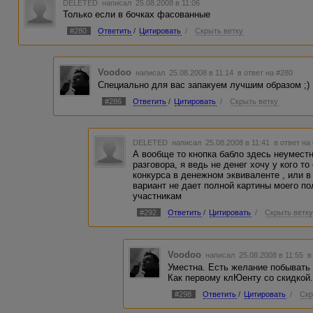
DELETED
написал 25.08.2008 в 11:06
Только если в бочках фасованные
#280
Ответить
/
Цитировать
/
Скрыть ветку
Voodoo
написал 25.08.2008 в 11:14
в ответ на #280
Специально для вас запакуем лучшим образом ;)
#286
Ответить
/
Цитировать
/
Скрыть ветку
DELETED
написал 25.08.2008 в 11:41
в ответ на
А вообще то кнопка бабло здесь неумест
разговора, я ведь не денег хочу у кого т
конкурса в денежном эквиваленте , или в 
вариант не дает полной картины моего п
участникам
#292
Ответить
/
Цитировать
/
Скрыть ветк
Voodoo
написал 25.08.2008 в 11:55
в
Уместна. Есть желание побывать 
Как первому клЮенту со скидкой. 
#298
Ответить
/
Цитировать
/
Скр