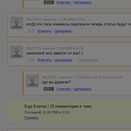
#350
Ответить
/
Цитировать
DELETED
написала 11.08.2008 в 13:51
ого))) это типа комненты подтянули теперь статьи будут п
#5
Ответить
/
Цитировать
DELETED
написал 11.08.2008 в 14:39
заказчики! все зависит от вас! )
#7
Ответить
/
Цитировать
/
Скрыть ветку
DELETED
написала 27.08.2008 в 12:10
в ответ на #7
где вы дорогие?
#351
Ответить
/
Цитировать
Еще 8 веток / 23 комментария в темe
Последний:
11.08.2008 в 11:33
Показать