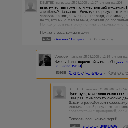
DELETED
написала 25.08.2008 в 12:07
в ответ на #293
nina, ну вот вы тоже пали жертвой заблуждения. 
заработка? Вовсе нет. Речь идет о результатах к
заработала toro, я очень за нее рада, она молод
не то, что мы с Малининым, скакали до последне
Но, как участник, я хочу понимать, сколько мне н
в деньгах, пусть в баллах, звездочках, кружочках
Показать весь комментарий
Разве это криминал?
#304
Ответить
/
Цитировать
/
Скрыть ветку
Voodoo
написал 25.08.2008 в 12:15
в ответ на
Sweety-Lana, перечитай сама себя [
ссылк
пользователям
]
#306
Ответить
/
Цитировать
/
Скрыть ветк
DELETED
написала 25.08.2008 в 12:5
Чувствую, мои слова были понят
Еще раз. Мне пофигу сколько ден
Давайте разработаем независиму
максимальный результат возьмем
соответствии с пропорцией, если
результаты.
Показать весь комментарий
Мне нечего скрывать, так что мен
количестве работ, и в любых друг
#312
Ответить
/
Цитировать
/
Скр