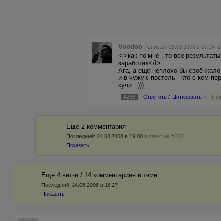
Voodoo
написал 25.08.2008 в 07:24
в
<i>как по мне , то все результат
заработал</I>
Ага, а ещё неплохо бы своё жало
и в чужую постель - кто с кем пе
кучи. :)))
#268
Ответить
/
Цитировать
/
Пок
Еще 2 комментария
Последний:
24.08.2008 в 19:00
в ответ на #253
Показать
Еще 4 ветки / 14 комментариев в темe
Последний:
24.08.2008 в 16:27
Показать