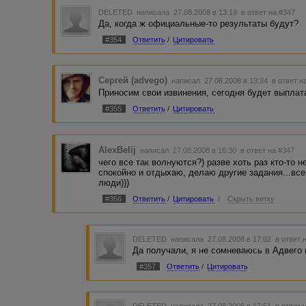
DELETED
написала 27.08.2008 в 13:19
в ответ на #347
Да, когда ж официальные-то результаты будут?
#354
Ответить
/
Цитировать
Сергей (advego)
написал 27.08.2008 в 13:34
в ответ н
Приносим свои извинения, сегодня будет выплат
#355
Ответить
/
Цитировать
AlexBelij
написал 27.08.2008 в 16:30
в ответ на #347
чего все так волнуются?) разве хоть раз кто-то 
спокойно и отдыхаю, делаю другие задания...все
люди)))
#356
Ответить
/
Цитировать
/
Скрыть ветку
DELETED
написала 27.08.2008 в 17:02
в ответ 
Да получали, я не сомневаюсь в Адвего 
#357
Ответить
/
Цитировать