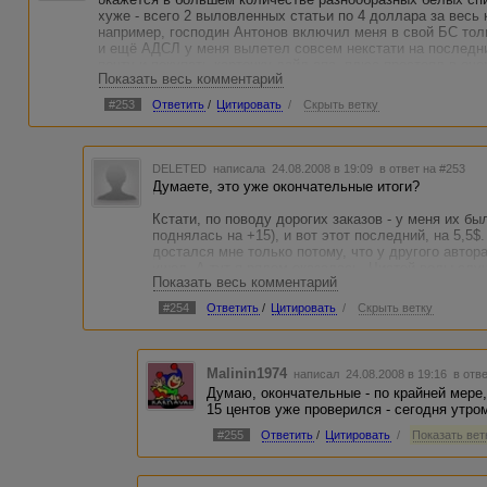
хуже - всего 2 выловленных статьи по 4 доллара за весь 
например, господин Антонов включил меня в свой БС тол
и ещё АДСЛ у меня вылетел совсем некстати на последн
почту и покупать карточку дайл-апа, плюс простоял в оче
Показать весь комментарий
полдвенадцатого дня - так что последний день конкурса я
Но что произошло - то произошло, поэтому - просто позд
#253
Ответить
/
Цитировать
/
Скрыть ветку
местом :)
Сергей, а можно будет огласить итоговую разницу между
Думаю, это не нарушит ни чью конфиденциальность, а узн
DELETED
написала 24.08.2008 в 19:09
в ответ на #253
Думаете, это уже окончательные итоги?
Кстати, по поводу дорогих заказов - у меня их бы
поднялась на +15), и вот этот последний, на 5,5$
достался мне только потому, что у другого автор
ушел. А тут я рядом оказалась. Чистой воды случ
Показать весь комментарий
АА, нет. Был еще один. На 3$, по техническому п
валялся в открытом доступе).
#254
Ответить
/
Цитировать
/
Скрыть ветку
А еще был переводной заказ, когда я потратила 1,
который мне в итоге все равно не заплатили :)))
Malinin1974
написал 24.08.2008 в 19:16
в отв
По оглашению результатов поддерживаю. Я тоже х
Думаю, окончательные - по крайней мере,
конечно, другие участники конкурса не возражают
15 центов уже проверился - сегодня утро
#255
Ответить
/
Цитировать
/
Показать ветк