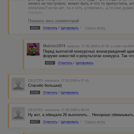
ничего не поступило, может быть я что то пропустила, и
оплатили? если нет, то я хоть успокоюсь, а то уже думки 
порядке..
Показать весь комментарий
#344
Ответить
/
Цитировать
/
Скрыть ветку
Malinin1974
написал 27.08.2008 в 07:39
в ответ на #34
Перед выплатой конкурсных вознаграждений адм
форуме новостей о результатах конкурса. Так чт
#345
Ответить
/
Цитировать
DELETED
написала 27.08.2008 в 07:41
Спасибо большое)
#346
Ответить
/
Цитировать
DELETED
написала 27.08.2008 в 08:34
Ну вот, а обещали 26 выплатить... Нехорошо обманывать,
#347
Ответить
/
Цитировать
/
Скрыть ветку