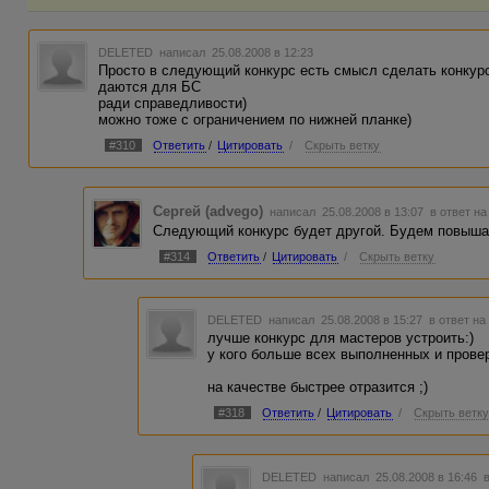
DELETED
написал 25.08.2008 в 12:23
Просто в следующий конкурс есть смысл сделать конкурс 
даются для БС
ради справедливости)
можно тоже с ограничением по нижней планке)
#310
Ответить
/
Цитировать
/
Скрыть ветку
Сергей (advego)
написал 25.08.2008 в 13:07
в ответ на
Следующий конкурс будет другой. Будем повышат
#314
Ответить
/
Цитировать
/
Скрыть ветку
DELETED
написал 25.08.2008 в 15:27
в ответ на
лучше конкурс для мастеров устроить:)
у кого больше всех выполненных и провер
на качестве быстрее отразится ;)
#318
Ответить
/
Цитировать
/
Скрыть ветк
DELETED
написал 25.08.2008 в 16:46