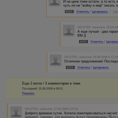
И на цене тоже кстати, а то есть 
чуть ли не "войну и мир" писать 
#319
Ответить
/
Цитировать
/
Скр
DELETED
написала 26.08.20
А еще лучше - два пара
ВМ.))
#340
Ответить
/
Цитиров
DELETED
написала 26.08.2008 в 12:1
Отличное предложение! Последне
#339
Ответить
/
Цитировать
Еще 2 ветки / 3 комментария в темe
Последний:
25.08.2008 в 09:01
Показать
DELETED
написала 27.08.2008 в 07:31
Доброго времени суток. Хотела поинтересоваться насчет
(advego), говорил, что выплаты будут произведены 26-го а