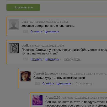
Показать все
DELETED
написал 02.12.2012 в 14:05
хорошее введение, это очень важно.
#1
Ответить
/
Цитировать
qsdk
написал 02.12.2012 в 14:06
Полезно. Статьи с уникальностью ниже 90% улетят с про
только на новые статьи?
#2
Ответить
/
Цитировать
/
Скрыть ветку
Сергей (advego)
написал 02.12.2012 в 15:13
в ответ на
Статьи будут сняты автоматически.
#9
Ответить
/
Цитировать
/
Скрыть ветку
Alexa0105
написала 02.12.2012 в 17:13
в ответ
Санкции за снятые статьи предусмотрены
перепроверять все свои статьи или дожда