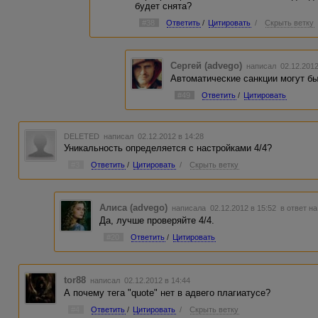
будет снята?
#38
Ответить
/
Цитировать
/
Скрыть ветку
Сергей (advego)
написал 02.12.201
Автоматические санкции могут бы
#49
Ответить
/
Цитировать
DELETED
написал 02.12.2012 в 14:28
Уникальность определяется с настройками 4/4?
#3
Ответить
/
Цитировать
/
Скрыть ветку
Алиса (advego)
написала 02.12.2012 в 15:52
в ответ на
Да, лучше проверяйте 4/4.
#20
Ответить
/
Цитировать
tor88
написал 02.12.2012 в 14:44
А почему тега "quote" нет в адвего плагиатусе?
#4
Ответить
/
Цитировать
/
Скрыть ветку