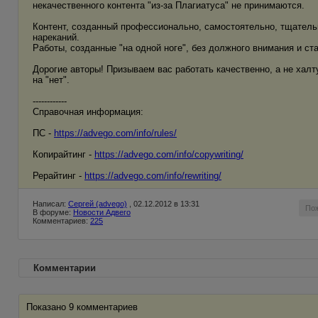
некачественного контента "из-за Плагиатуса" не принимаются.
Контент, созданный профессионально, самостоятельно, тщательно
нареканий.
Работы, созданные "на одной ноге", без должного внимания и ст
Дорогие авторы! Призываем вас работать качественно, а не хал
на "нет".
------------
Справочная информация:
ПС -
https://advego.com/info/rules/
Копирайтинг -
https://advego.com/info/copywriting/
Рерайтинг -
https://advego.com/info/rewriting/
Написал:
Сергей (advego)
, 02.12.2012 в 13:31
По
В форуме:
Новости Адвего
Комментариев:
225
Комментарии
Показано 9 комментариев