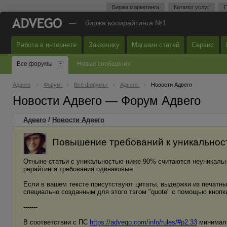
Биржа маркетинга
Каталог услуг
П
—
биржа копирайтинга №1
Работа в интернете
Заказчику
Магазин статей
Сервис
Все форумы
Новые сообщения
Адвего
Форум
Все форумы
Адвего
Новости Адвего
Новости Адвего — Форум Адвего
Адвего
/
Новости Адвего
Повышение требований к уникальности
Отныне статьи с уникальностью ниже 90% считаются неуникаль
рерайтинга требования одинаковые.
Если в вашем тексте присутствуют цитаты, выдержки из печатны
специально созданным для этого тэгом "quote" с помощью кнопк
-------
В соответствии с ПС
https://advego.com/info/rules/#p2.33
минималь