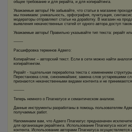
общее требование и для рерайта, и для копирайтинга.
Уважаемые авторы! Не забывайте, что статьи в магазине проход
мы понимаем: уникальность, орфография, пунктуация, синтаксис
модераторы отправляют статьи на доработку. В магазин на прод
выявления некачественных статей от одного автора доступ таком
Уважаемые авторы! Правильно указывайте тип текста: рерайт или
--------
Расшифровка терминов Адвего:
Копирайтинг – авторский текст. Если в сети можно найти аналог
копирайтингом.
Рерайт - тщательная переработка текста с изменением структу
Перестановка слов, синонимайзинг, замена слов устаревшими с
признаются некачественными видами контента и не принимаются 
---------
Теперь немного о Плагиатусе и семантическом анализе.
Данные инструменты разработаны в помощь пользователям Адвег
получаемых работ.
Напоминаем вам, что Адвего Плагиатус предназначен исключител
для организации рерайтинга. Использование Плагиатуса носит и
контента. Использование авторами Плагиатуса осуществляется и