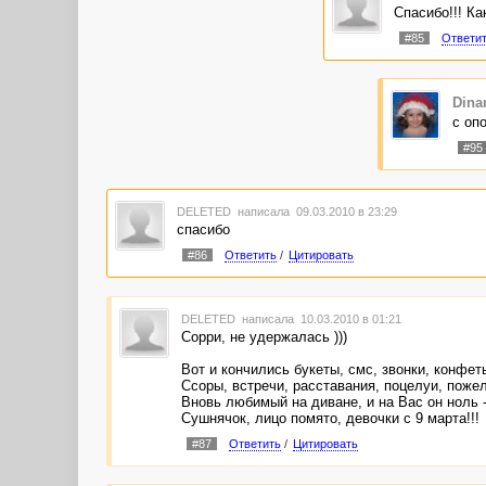
Спасибо!!! Как
#85
Ответи
Dina
с оп
#95
DELETED
написала 09.03.2010 в 23:29
спасибо
#86
Ответить
/
Цитировать
DELETED
написала 10.03.2010 в 01:21
Сорри, не удержалась )))
Вот и кончились букеты, смс, звонки, конфет
Ссоры, встречи, расставания, поцелуи, пожел
Вновь любимый на диване, и на Вас он ноль 
Сушнячок, лицо помято, девочки с 9 марта!!!
#87
Ответить
/
Цитировать