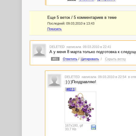
Еще 5 веток / 5 комментариев в темe
Последний:
09.03.2010 в 13:43
Показать
DELETED
написала 09.03.2010 в 22:41
А у меня 8 марта только подготовка к следущ
#81
Ответить
/
Цитировать
/
Скрыть ветку
DELETED
написала 09.03.2010 в 22:54
в отв
:):):)Поздравляю!
#82.1
167x180, gif
33.7 Kb