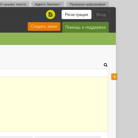
O-анализ текста
Адвего Лингвист
Проверка орфографии
Регистрация
Вход
A
Создать заказ
Помощь и поддержка