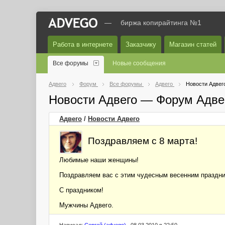
—
биржа копирайтинга №1
Работа в интернете
Заказчику
Магазин статей
Все форумы
Новые сообщения
Адвего
Форум
Все форумы
Адвего
Новости Адвег
Новости Адвего — Форум Адве
Адвего
/
Новости Адвего
Поздравляем с 8 марта!
Любимые наши женщины!
Поздравляем вас с этим чудесным весенним праздни
С праздником!
Мужчины Адвего.