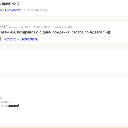
 приятно :)
ть
/
Цитировать
/
Скрыть ветку
na76
написала 10.03.2010 в 18:11
в ответ на #85
озданием, поздравляю с днем рождения! сестра по Адвего :)))))
Ответить
/
Цитировать
ы.
ания...
- внимания!