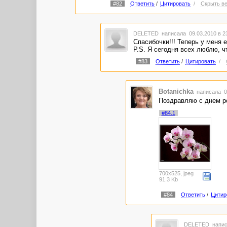
#82
Ответить
/
Цитировать
/
Скрыть ве
DELETED
написала 09.03.2010 в 
Спасибочки!!! Теперь у меня 
P.S. Я сегодня всех люблю, ч
#83
Ответить
/
Цитировать
/
Botanichka
написала 0
Поздравляю с днем р
#84.1
700x525, jpeg
91.3 Kb
#84
Ответить
/
Цитир
DELETED
напис