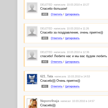
DELETED
написала 10.03.2010 в 10:27
Спасибо большое!
#88
Ответить
/
Цитировать
DELETED
написала 10.03.2010 в 11:26
Спасибо за поздравление, очень приятно))
#89
Ответить
/
Цитировать
DELETED
написала 10.03.2010 в 12:36
спасибо! Любите нас и мы вас будем любить
#90
Ответить
/
Цитировать
621_Tata
написала 10.03.2010 в 14:53
Спасибо))) Очень приятно))
#91
Ответить
/
Цитировать
Neporo4naja
написал 10.03.2010 в 14:57
Спасибо)))