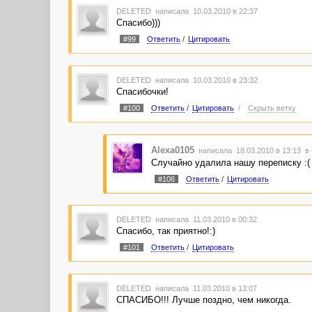
DELETED
написала 10.03.2010 в 22:37
Спасибо)))
#99
Ответить
/
Цитировать
DELETED
написала 10.03.2010 в 23:32
Спасибочки!
#100
Ответить
/
Цитировать
/
Скрыть ветку
Alexa0105
написала 18.03.2010 в 13:13
в
Случайно удалила нашу переписку :( 
#106
Ответить
/
Цитировать
DELETED
написала 11.03.2010 в 00:32
Спасибо, так приятно!:)
#101
Ответить
/
Цитировать
DELETED
написала 11.03.2010 в 13:07
СПАСИБО!!! Лучше поздно, чем никогда.