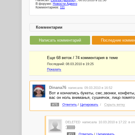
Написал:
Сергей (advego)
, 08.03.2010 в 22:50
В форуме:
Новости Адвего
Комментариев:
111
Комментарии
Написать комментарий
Последние комме
Еще 68 веток / 74 комментария в темe
Последний:
08.03.2010 в 19:25
Показать
Dinana76
написала 09.03.2010 в 16:52
Вот и кончились букеты, смс,звонки, конфеты
вас он ноль вниманья, сушнячок, лицо помят
#75
Ответить
/
Цитировать
/
Скрыть ветку
DELETED
написала 10.03.2010 в 17:22
в от
:)))))))
#93
Ответить
/
Цитировать