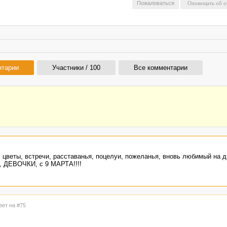
Пожаловаться
нтарии
Участники / 100
Все комментарии
, цветы, встречи, расставанья, поцелуи, пожеланья, вновь любимый на д
о, ДЕВОЧКИ, с 9 МАРТА!!!!
вет на #75