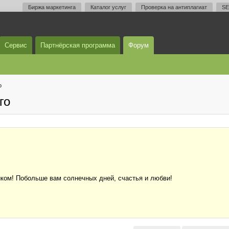
Биржа маркетинга
Каталог услуг
Проверка на антиплагиат
SE
Сервис
Партнёрская программа
Форум
о
го
ком! Побольше вам солнечных дней, счастья и любви!