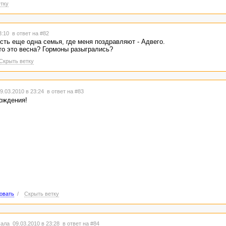
тку
23:10
в ответ на #82
есть еще одна семья, где меня поздравляют - Адвего.
то это весна? Гормоны разыгрались?
Скрыть ветку
9.03.2010 в 23:24
в ответ на #83
ождения!
овать
/
Скрыть ветку
ала 09.03.2010 в 23:28
в ответ на #84