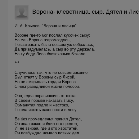
Ворона- клеветница, сыр, Дятел и Лис
И. А. Крылов, "Ворона и лисица"
---
Вороне где-то бог послал кусочек сыру;
На ель Ворона взгромоздясь,
Позавтракать было совсем уж собралась,
Да призадумалась, а сыр во рту держала.
На ту беду Лиса близехонько бежала.
***
Случилось так, что не совсем законно
Был отнят у Вороны сыр Лисой,
Но не смирилась гордая Ворона
С несправедливой жизни полосой.
Она, едва оправившись от шока,
В своем порыве наказать Лису,
Обманутая подло и жестоко,
Пошла искать законности в лесу.
Ее без промедленья принял Дятел,
Он знал закон и бдил его предел,
И, не взирая, где и кто хвостатей,
Он возбуждал немало всяких дел.