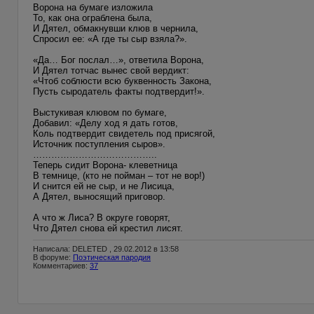
Ворона на бумаге изложила
То, как она ограблена была,
И Дятел, обмакнувши клюв в чернила,
Спросил ее: «А где ты сыр взяла?».
«Да… Бог послал…», ответила Ворона,
И Дятел тотчас вынес свой вердикт:
«Чтоб соблюсти всю буквенность Закона,
Пусть сыродатель факты подтвердит!».
Выстукивая клювом по бумаге,
Добавил: «Делу ход я дать готов,
Коль подтвердит свидетель под присягой,
Источник поступления сыров».
…………………………………..
Теперь сидит Ворона- клеветница
В темнице, (кто не пойман – тот не вор!)
И снится ей не сыр, и не Лисица,
А Дятел, выносящий приговор.
А что ж Лиса? В округе говорят,
Что Дятел снова ей крестил лисят.
Написала: DELETED , 29.02.2012 в 13:58
В форуме:
Поэтическая пародия
Комментариев:
37