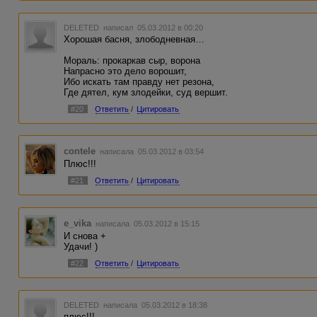
DELETED
написал 05.03.2012 в 00:20
Хорошая басня, злободневная…
Мораль: прокаркав сыр, ворона
Напрасно это дело ворошит,
Ибо искать там правду нет резона,
Где дятел, кум злодейки, суд вершит.
#20
Ответить
/
Цитировать
contele
написала 05.03.2012 в 03:54
Плюс!!!
#21
Ответить
/
Цитировать
e_vika
написала 05.03.2012 в 15:15
И снова +
Удачи! )
#22
Ответить
/
Цитировать
DELETED
написала 05.03.2012 в 18:38
плюс!!!