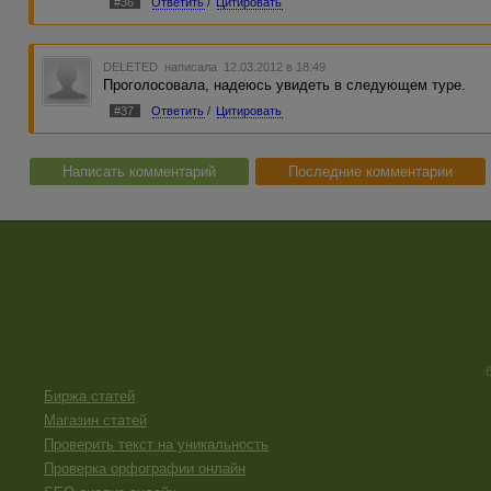
#36
Ответить
/
Цитировать
DELETED
написала 12.03.2012 в 18:49
Проголосовала, надеюсь увидеть в следующем туре.
#37
Ответить
/
Цитировать
Написать комментарий
Последние комментарии
Биржа статей
Магазин статей
Проверить текст на уникальность
Проверка орфографии онлайн