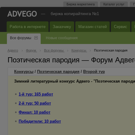
Биржа маркетинга
Каталог услуг
П
—
биржа копирайтинга №1
Работа в интернете
Заказчику
Магазин статей
Сервис
Все форумы
Новые сообщения
Адвего
Форум
Все форумы
Конкурсы
Поэтическая пародия
Поэтическая пародия — Форум Адвег
Конкурсы
/
Поэтическая пародия
/
Второй
тур
Зимний литературный конкурс Адвего - "Поэтическая парод
1-й тур: 165 работ
2-й тур: 50 работ
Финал: 10 работ
Победители: 10 работ