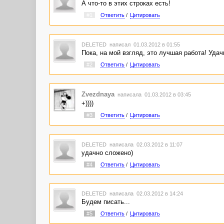
А что-то в этих строках есть!
#1
Ответить
/
Цитировать
DELETED
написал 01.03.2012 в 01:55
Пока, на мой взгляд, это лучшая работа! Удач
#2
Ответить
/
Цитировать
Zvezdnaya
написала 01.03.2012 в 03:45
+))))
#3
Ответить
/
Цитировать
DELETED
написала 02.03.2012 в 11:07
удачно сложено)
#4
Ответить
/
Цитировать
DELETED
написала 02.03.2012 в 14:24
Будем писать...
#5
Ответить
/
Цитировать