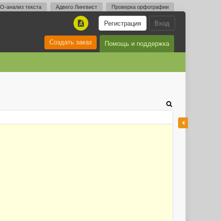
O-анализ текста
Адвего Лингвист
Проверка орфографии
Регистрация
Вход
A
Создать заказ
Помощь и поддержка