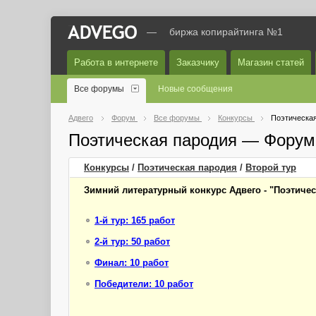
—
биржа копирайтинга №1
Работа в интернете
Заказчику
Магазин статей
Все форумы
Новые сообщения
Адвего
Форум
Все форумы
Конкурсы
Поэтическа
Поэтическая пародия — Форум
Конкурсы
/
Поэтическая пародия
/
Второй
тур
Зимний литературный конкурс Адвего - "Поэтиче
1-й тур: 165 работ
2-й тур: 50 работ
Финал: 10 работ
Победители: 10 работ