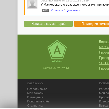
DELETED
написал 12.03.2012 в 23:29
У Маяковского о возвышенном, а тут- призем
#10
Ответить
/
Цитировать
Написать комментарий
Последние комме
Биржа
Магази
Провер
Прове
SEO а
биржа контента №1
Провер
Заказчику
Испол
Создать заказ
Работа
Мои заказы
Мои р
Извещения
Продат
Пополнить счёт
Извещ
Статистика
Вывод 