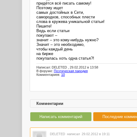
придётся всё писать самому!
Поэтому ищет
самых достойных в Сети,
самородков, способных плести
слова в кружева уникальной статьи!
Пишите!
Ведь если статьи
покупают –
значит – это кому-нибудь нужно?
Значит – это необходимо,
чтобы каждый день
на бирже
покупалась хоть одна статья?!
Написал: DELETED , 29.02.2012 в 13:58
В форуме:
Поэтическая пародия
Комментариев:
10
Комментарии
Написать комментарий
Последние комме
DELETED
написал 29.02.2012 в 19:11