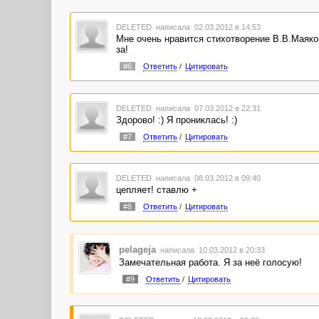
DELETED
написала 02.03.2012 в 14:53
Мне очень нравится стихотворение В.В.Маяков
за!
#6
Ответить
/
Цитировать
DELETED
написала 07.03.2012 в 22:31
Здорово! :) Я прониклась! :)
#7
Ответить
/
Цитировать
DELETED
написала 08.03.2012 в 09:40
цепляет! ставлю +
#8
Ответить
/
Цитировать
pelageja
написала 10.03.2012 в 20:33
Замечательная работа. Я за неё голосую!
#9
Ответить
/
Цитировать