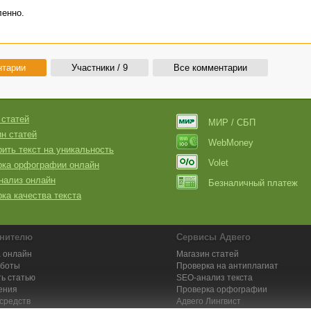
ленно.
нтарии
Участники / 9
Все комментарии
 статей
МИР / СБП
н статей
WebMoney
ить текст на уникальность
Volet
рка орфографии онлайн
нализ онлайн
Безналичный платеж
ка качества текста
нителю
Сервисы Адвего
 онлайн
Магазин статей
аботы
Проверка на антиплагиат
ь статью
SEO-анализ текста
ения
Проверка орфографии
средств
Адвего
Лингвист