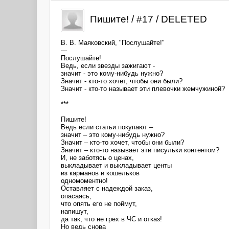
Пишите! / #17 / DELETED
В. В. Маяковский, "Послушайте!"
---
Послушайте!
Ведь, если звезды зажигают -
значит - это кому-нибудь нужно?
Значит - кто-то хочет, чтобы они были?
Значит - кто-то называет эти плевочки жемчужиной?
***
Пишите!
Ведь если статьи покупают –
значит – это кому-нибудь нужно?
Значит – кто-то хочет, чтобы они были?
Значит – кто-то называет эти писульки контентом?
И, не заботясь о ценах,
выкладывает и выкладывает центы
из карманов и кошельков
одномоментно!
Оставляет с надеждой заказ,
опасаясь,
что опять его не поймут,
напишут,
да так, что не грех в ЧС и отказ!
Но ведь снова