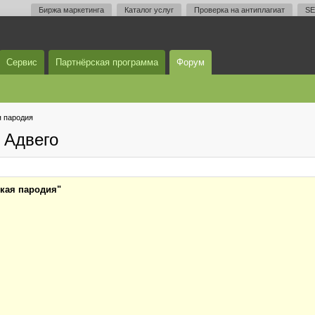
Биржа маркетинга
Каталог услуг
Проверка на антиплагиат
SE
Сервис
Партнёрская программа
Форум
я пародия
 Адвего
ская пародия"