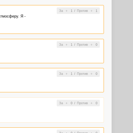
За
1
/
Против
1
атмосферу. Я -
За
1
/
Против
0
За
1
/
Против
0
За
0
/
Против
0