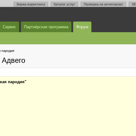
Биржа маркетинга
Каталог услуг
Проверка на антиплагиат
SE
Сервис
Партнёрская программа
Форум
я пародия
 Адвего
ская пародия"