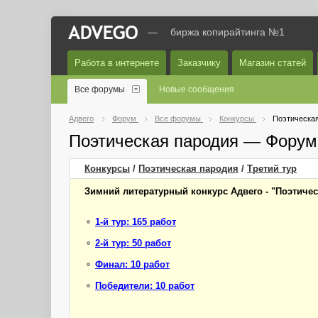
—
биржа копирайтинга №1
Работа в интернете
Заказчику
Магазин статей
Все форумы
Новые сообщения
Адвего
Форум
Все форумы
Конкурсы
Поэтическа
Поэтическая пародия — Форум
Конкурсы
/
Поэтическая пародия
/
Третий
тур
Зимний литературный конкурс Адвего - "Поэтиче
1-й тур: 165 работ
2-й тур: 50 работ
Финал: 10 работ
Победители: 10 работ