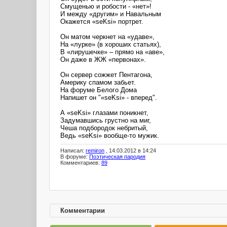
Смущенью и робости - «нет»!
И между «другим» и Навальным
Окажется «seKsi» портрет.
Он матом черкнет на «удаве»,
На «лурке» (в хороших статьях),
В «лирушечке» – прямо на «аве»,
Он даже в ЖЖ «первонах».
Он сервер сожжет Пентагона,
Америку спамом забьет.
На форуме Белого Дома
Напишет он "«seKsi» - вперед".
А «seKsi» глазами поникнет,
Задумавшись грустно на миг,
Чеша подбородок небритый,
Ведь «seKsi» вообще-то мужик.
Написал:
remiron
, 14.03.2012 в 14:24
В форуме:
Поэтическая пародия
Комментариев:
89
Комментарии