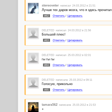
stereoveter
написал 24.03.2012 в 21:51
Лучше тех даров мозга, что я здесь прочитал
#82
Ответить
/
Цитировать
DELETED
написал 24.03.2012 в 21:56
Большой плюс!
#83
Ответить
/
Цитировать
DELETED
написал 25.03.2012 в 02:01
гы гы гы
#84
Ответить
/
Цитировать
DELETED
написала 25.03.2012 в 09:11
Голосую, прикольно
#85
Ответить
/
Цитировать
tamara562
написала 25.03.2012 в 21:53
+