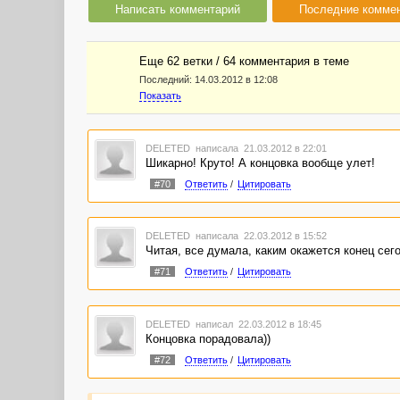
Написать комментарий
Последние комме
Еще 62 ветки / 64 комментария в темe
Последний:
14.03.2012 в 12:08
Показать
DELETED
написала 21.03.2012 в 22:01
Шикарно! Круто! А концовка вообще улет!
#70
Ответить
/
Цитировать
DELETED
написала 22.03.2012 в 15:52
Читая, все думала, каким окажется конец сего
#71
Ответить
/
Цитировать
DELETED
написал 22.03.2012 в 18:45
Концовка порадовала))
#72
Ответить
/
Цитировать