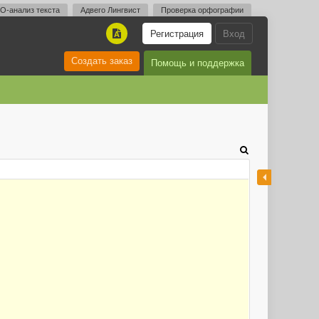
O-анализ текста
Адвего Лингвист
Проверка орфографии
Регистрация
Вход
A
Создать заказ
Помощь и поддержка