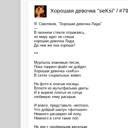
Хорошая девочка "seKsi" / #79
Я. Смеляков, "Хорошая девочка Лида"
---
В оконном стекле отражаясь,
по миру идет не спеша
хорошая девочка Лида.
Да чем же она хороша?
***
Мурлыча знакомые песни,
Пока торрент-файл не дойдет,
Хорошая девочка «seKsi»
В сетях социальных живет,
На фото в златые косицы
Вплетя из мультфильма цветы
И в вырезе платья из ситца
любимую тему раскрыв.
И вовсе, представьте, неплохо,
Что добрый шалун «фотошоп»
Немного расширил ей попу,
Немного в сети таких поп.
Не зря с одобреньем веселым