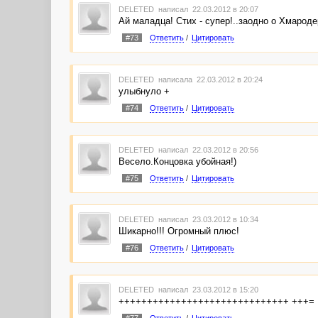
DELETED
написал 22.03.2012 в 20:07
Ай маладца! Стих - супер!..заодно о Хмароде
#73
Ответить
/
Цитировать
DELETED
написала 22.03.2012 в 20:24
улыбнуло +
#74
Ответить
/
Цитировать
DELETED
написал 22.03.2012 в 20:56
Весело.Концовка убойная!)
#75
Ответить
/
Цитировать
DELETED
написал 23.03.2012 в 10:34
Шикарно!!! Огромный плюс!
#76
Ответить
/
Цитировать
DELETED
написал 23.03.2012 в 15:20
++++++++++++++++++++++++++++++ +++=
#77
Ответить
/
Цитировать