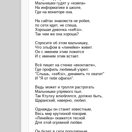
Мальчишки гудят у «компа»
На информатике в школе,
Где на мониторе она.
На сайтах знакомств не робея,
по сети идет, не спеша,
Хорошая девочка «seKsi».
Так чем же она хороша?
Спросите об этом мальчишку,
Что эльфом в «линейке» живет.
Он с именем этим ложится
И с именем этим встает.
Всё пишет на стенке «вконтакте»,
Где профиль любимый узрел:
"Слышь, «seKsi», динамить то хватит"
И "Я от тебя офигел".
Ведь может и тролля растрогать
Мальчишки упрямого пыл.
Так Ктулху влюблялся, должно быть,
Щаранский, наверно, любил.
Однажды он станет известным,
Весь мир крутизной покорив.
«Линейка» окажется тесной
Для этой огромной любви.
Он будет в сети популярным,