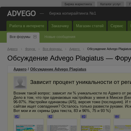
Биржа маркетинга
Каталог услуг
П
—
биржа копирайтинга №1
Работа в интернете
Заказчику
Магазин статей
Сервис
Все форумы
Новые сообщения
Адвего
Форум
Все форумы
Адвего
Обсуждение Advego Plagiatu
Обсуждение Advego Plagiatus — Фор
Адвего
/
Обсуждение Advego Plagiatus
Зависит процент уникальности от ре
Возник такой вопрос: зависит ли % уникальности по Адвего от р
Дело в том, что при одинаковых настройках у меня в Минске (Бел
96-97%. Настройки одинаковы (4/5), версия тоже (последняя). И 
сайтам ищет совпадения? Осталось только развести руками. Иска
Вот мои и их скрины (два текста, 83 и 96%, 75 и 93 %)
#1
#2
#3
#4