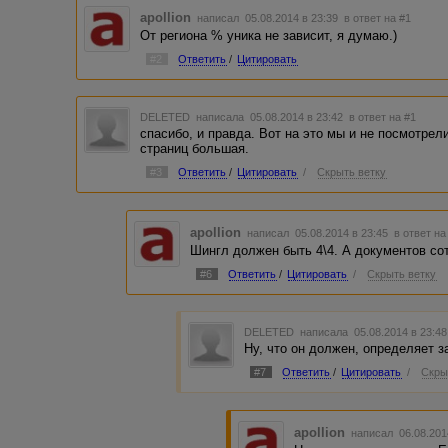
apollion
написал 05.08.2014 в 23:39
в ответ на #1
От региона % уника не зависит, я думаю.)
#2
Ответить
/
Цитировать
DELETED
написала 05.08.2014 в 23:42
в ответ на #1
спасибо, и правда. Вот на это мы и не посмотрел
страниц большая.
#3
Ответить
/
Цитировать
/
Скрыть ветку
apollion
написал 05.08.2014 в 23:45
в ответ на
Шингл должен быть 4\4. А документов сот
#6
Ответить
/
Цитировать
/
Скрыть ветку
DELETED
написала 05.08.2014 в 23:4
Ну, что он должен, определяет за
#7
Ответить
/
Цитировать
/
Скры
apollion
написал 06.08.201