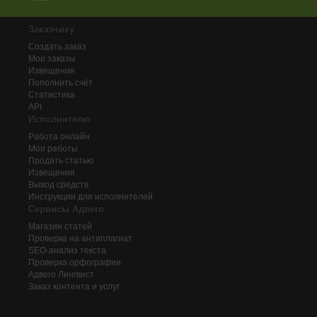
Заказчику
Создать заказ
Мои заказы
Извещения
Пополнить счёт
Статистика
API
Исполнителю
Работа онлайн
Мои работы
Продать статью
Извещения
Вывод средств
Инструкции для исполнителей
Сервисы Адвего
Магазин статей
Проверка на антиплагиат
SEO-анализ текста
Проверка орфографии
Адвего
Лингвист
Заказ контента и услуг