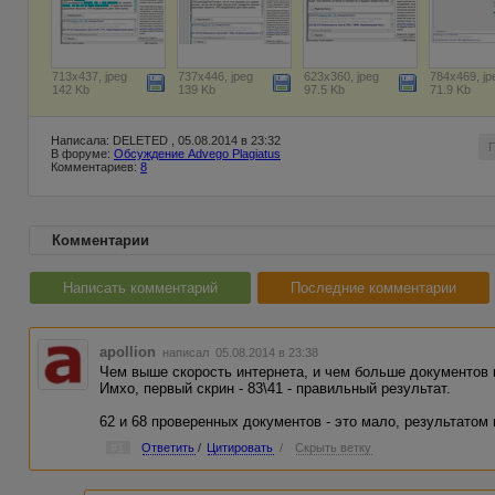
713x437, jpeg
737x446, jpeg
623x360, jpeg
784x469, jp
142 Kb
139 Kb
97.5 Kb
71.9 Kb
Написала: DELETED , 05.08.2014 в 23:32
В форуме:
Обсуждение Advego Plagiatus
Комментариев:
8
Комментарии
Написать комментарий
Последние комментарии
apollion
написал 05.08.2014 в 23:38
Чем выше скорость интернета, и чем больше документов п
Имхо, первый скрин - 83\41 - правильный результат.
62 и 68 проверенных документов - это мало, результатом
#1
Ответить
/
Цитировать
/
Скрыть ветку