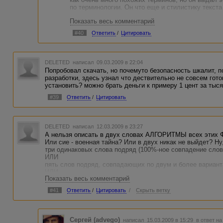
по терминологии. Он что еще и стилистику текста 
Показать весь комментарий
#40
Ответить
/
Цитировать
DELETED
написал 09.03.2009 в 22:04
Попробовал скачать, но почемуто безопасность шкалит, 
разработки, здесь узнал что дествительно не совсем гото
установить? можно брать деньги к примеру 1 цент за тыс
#39
Ответить
/
Цитировать
DELETED
написал 12.03.2009 в 23:27
А нельзя описать в двух словах АЛГОРИТМЫ всех этих Ф
Или сие - военная тайна? Или в двух никак не выйдет? Ну,
три одинаковых слова подряд (100%-ное совпадение слов
ИЛИ
пять слов подряд, совпадающих по двум и более вариан
ИЛИ
Показать весь комментарий
четыре слова подряд с несовпадением любого одного
ИЛИ
#41
Ответить
/
Цитировать
/
Скрыть ветку
пять слов подряд, допуская их произвольную перестанов
и т.д.
А вообще - несраведливо до ужаса, что честно выдуманн
повтором того, что кто-то где-то когда-то уже писал. Прос
Сергей (advego)
написал 15.03.2009 в 15:29
в ответ на