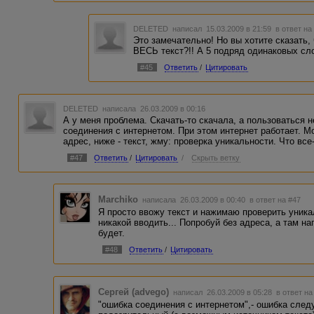
DELETED
написал 15.03.2009 в 21:59
в ответ на
Это замечательно! Но вы хотите сказать,
ВЕСЬ текст?!! А 5 подряд одинаковых сл
#45
Ответить
/
Цитировать
DELETED
написала 26.03.2009 в 00:16
А у меня проблема. Скачать-то скачала, а пользоваться 
соединения с интернетом. При этом интернет работает. М
адрес, ниже - текст, жму: проверка уникальности. Что все
#47
Ответить
/
Цитировать
/
Скрыть ветку
Marchiko
написала 26.03.2009 в 00:40
в ответ на #47
Я просто ввожу текст и нажимаю проверить уника
никакой вводить... Попробуй без адреса, а там н
будет.
#48
Ответить
/
Цитировать
Сергей (advego)
написал 26.03.2009 в 05:28
в ответ на
"ошибка соединения с интернетом",- ошибка сле