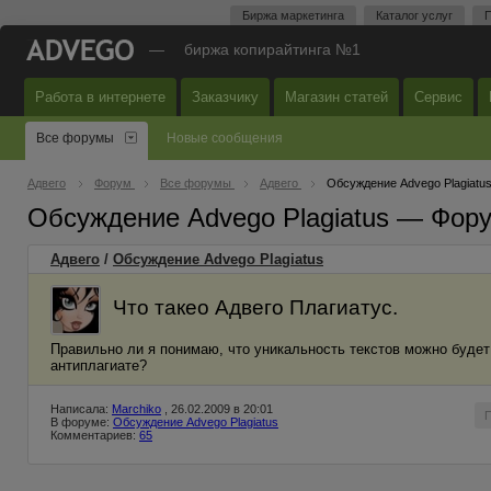
Биржа маркетинга
Каталог услуг
П
—
биржа копирайтинга №1
Работа в интернете
Заказчику
Магазин статей
Сервис
Все форумы
Новые сообщения
Адвего
Форум
Все форумы
Адвего
Обсуждение Advego Plagiatu
Обсуждение Advego Plagiatus — Фор
Адвего
/
Обсуждение Advego Plagiatus
Что такео Адвего Плагиатус.
Правильно ли я понимаю, что уникальность текстов можно будет
антиплагиате?
Написала:
Marchiko
, 26.02.2009 в 20:01
В форуме:
Обсуждение Advego Plagiatus
Комментариев:
65