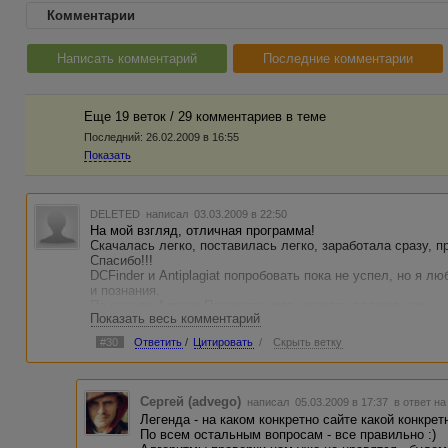
Комментарии
Написать комментарий
Последние комментарии
Еще 19 веток / 29 комментариев в темe
Последний:
26.02.2009 в 16:55
Показать
DELETED
написал 03.03.2009 в 22:50
На мой взгляд, отличная программа!
Скачалась легко, поставилась легко, заработала сразу, п
Спасибо!!!
DCFinder и Antiplagiat попробовать пока не успел, но я 
и познания.
По поводу Адвего Плагиатус могу сказать следующее.
Показать весь комментарий
Если с Интернетом на момент проверки нет проблем, и не
серые строчки с различными ошибками, то качество провер
#30
Ответить
/
Цитировать
/
Скрыть ветку
НО...
Как и во всей науке, при проверке текста требуется Ч
проверять текст один раз, даже если нет ошибок в соедин
Вот два варианта безошибочной проверки одного и того же
Сергей (advego)
написал 05.03.2009 в 17:37
в ответ на
1. ... :(((
Легенда - на каком конкретно сайте какой конкрет
Очень жаль, что из Журнала нельзя ничего скопировать!
По всем остальным вопросам - все правильно :)
программы? Я со вчерашнего дня не закрываю - жаль мои