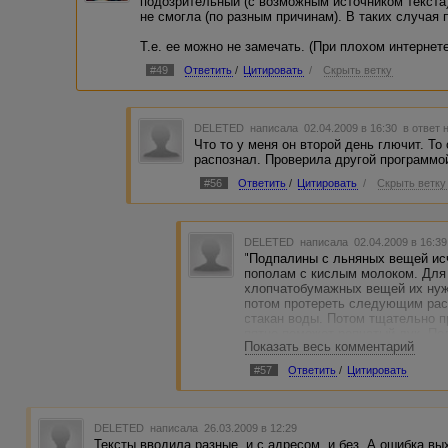
подозрительный (с возможным источником текста)
не смогла (по разным причинам). В таких случая 
Т.е. ее можно не замечать. (При плохом интернет
#49
Ответить
/
Цитировать
/
Скрыть ветку
DELETED
написала 02.04.2009 в 16:30
в ответ 
Что то у меня он второй день глючит. То
распознал. Проверила другой программой
#56
Ответить
/
Цитировать
/
Скрыть ветку
DELETED
написала 02.04.2009 в 16:3
"Подпалины с льняных вещей исч
пополам с кислым молоком. Для
хлопчатобумажных вещей их нужн
потом протереть следующим раст
стакан воды. Потом тщательно пр
пятно поможет репчатый лук. По
Показать весь комментарий
промыть его водой с хозяйствен
#57
Ответить
/
Цитировать
Решила этот текст найти. Адвего
Финдер выдал 2 сайта...
DELETED
написала 26.03.2009 в 12:29
Тексты вводила разные, и с адресом, и без. А ошибка вы