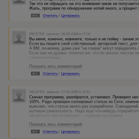
Так что не обращать на это внимание никак не получаетс
Жаль, программ по обнаружению копий много, а процент
#50
Ответить
/
Цитировать
DELETED
написал 26.03.2009 в 17:30
Вы меня, конечно, извините, только я не пойму - зачем 
Если вы пишите свой собственный, авторский текст, для 
А ВМ, по-моему, даже уже "на глазок" могут определять 
Если они не дураки, понятно же, что во многих текстах 
словосочетания,
да и зачем, собственно? Например: "компьютерные технол
Показать весь комментарий
по-другому назвать???? ЗАЧЕМ?
#51
Ответить
/
Цитировать
DELETED
написал 27.03.2009 в 22:51
Скачал программу, разобрался, установил. Проверил нес
100%. Ради проверки скопировал статью из Сети, измени
выяснил, что статью много раз отрерайтили. Совпадений
нулевую уникальность. Надо еще что-нибудь отрерайтить
авторского текста признает - хорошая программа.
Показать весь комментарий
#52
Ответить
/
Цитировать