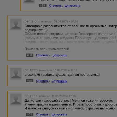
#59
Ответить
/
Цитировать
bentsioni
написал 09.04.2009 в 04:16
Благодарю разработчиков от всей части организма, кот
подчеркнуть:))
Сейчас полно программ, которые "проверяют на плагиат".
пользуются разными, а Адвего Плагиатус - универсален!
придирчивости, ведь он в тексте желтым метит штампы. Б
Показать весь комментарий
А нетленки свои вы тоже с его помощью можете в простор
знает, где ваш текст, а Адвего Плагиатус на раз находит.
#58
Ответить
/
Цитировать
Если Аффтар вашего текста не обозначен - можно встав
Короче, спасибо его создателям.
DELETED
написала 15.04.2009 в 11:11
а сколько трафика кушает данная программка?
#60
Ответить
/
Цитировать
DELETED
написал 11.05.2009 в 17:26
Да, кстати - хороший вопрос! Меня он тоже интересует.
У меня трафик ограниченный. Играть просто так - дорогов
Я никак не решусь скачать - слишком страшно написано.
#63
Ответить
/
Цитировать