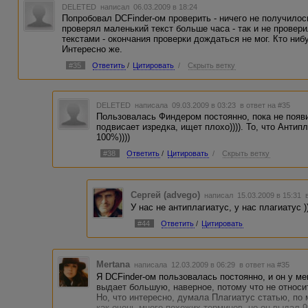
DELETED
написал 06.03.2009 в 18:24
Попробовал DCFinder-ом проверить - ничего не получилос
проверял маленький текст больше часа - так и не провер
текстами - окончания проверки дождаться не мог. Кто ниб
Интересно же.
#35
Ответить
/
Цитировать
/
Скрыть ветку
DELETED
написала 09.03.2009 в 03:23
в ответ на #35
Пользовалась Финдером постоянно, пока не появи
подвисает изредка, ищет плохо)))). То, что Анти
100%))))
#38
Ответить
/
Цитировать
/
Скрыть ветку
Сергей (advego)
написал 15.03.2009 в 15:31
У нас не антиплагиатус, у нас плагиатус )
#44
Ответить
/
Цитировать
Mertana
написала 12.03.2009 в 06:29
в ответ на #35
Я DCFinder-ом пользовалась постоянно, и он у ме
выдает большую, наверное, потому что не относи
Но, что интересно, думала Плагиатус статью, по 
как очень много похожих терминов, но он выдал 