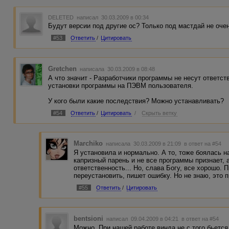
DELETED
написал 30.03.2009 в 00:34
Будут версии под другие ос? Только под мастдай не очен
#53
Ответить
/
Цитировать
Gretchen
написала 30.03.2009 в 08:48
А что значит - Разработчики программы не несут ответс
установки программы на ПЭВМ пользователя.
У кого были какие последствия? Можно устанавливать?
#54
Ответить
/
Цитировать
/
Скрыть ветку
Marchiko
написала 30.03.2009 в 21:09
в ответ на #54
Я установила и нормально. А то, тоже боялась н
капризный парень и не все программы признает, а
ответственность... Но, слава Богу, все хорошо. 
переустановить, пишет ошибку. Но не знаю, это 
#55
Ответить
/
Цитировать
bentsioni
написал 09.04.2009 в 04:21
в ответ на #54
Можно. При нашей работе винда не с того бьется.