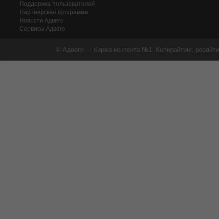
Поддержка пользователей
Партнерская программа
Новости Адвего
Сервисы Адвего
© Адвего — биржа контента №1. Копирайтинг, рерайти