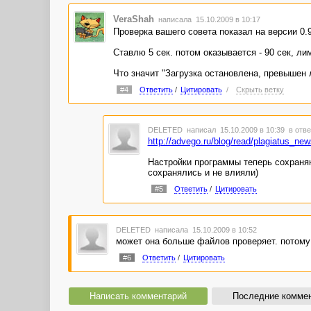
VeraShah
написала 15.10.2009 в 10:17
Проверка вашего совета показал на версии 0.9
Ставлю 5 сек. потом оказывается - 90 сек, л
Что значит "Загрузка остановлена, превышен л
#4
Ответить
/
Цитировать
/
Скрыть ветку
DELETED
написал 15.10.2009 в 10:39
в отве
http://advego.ru/blog/read/plagiatus_ne
Настройки программы теперь сохраня
сохранялись и не влияли)
#5
Ответить
/
Цитировать
DELETED
написала 15.10.2009 в 10:52
может она больше файлов проверяет. потому 
#6
Ответить
/
Цитировать
Написать комментарий
Последние комме