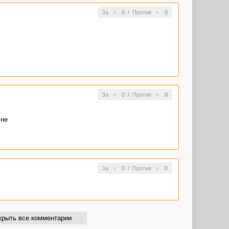
За
0
/
Против
0
За
0
/
Против
0
 не
За
0
/
Против
0
крыть все комментарии