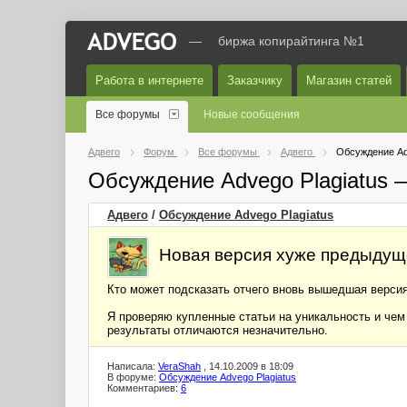
—
биржа копирайтинга №1
Работа в интернете
Заказчику
Магазин статей
Все форумы
Новые сообщения
Адвего
Форум
Все форумы
Адвего
Обсуждение Ad
Обсуждение Advego Plagiatus 
Адвего
/
Обсуждение Advego Plagiatus
Новая версия хуже предыдущ
Кто может подсказать отчего вновь вышедшая верси
Я проверяю купленные статьи на уникальность и чем 
результаты отличаются незначительно.
Написала:
VeraShah
, 14.10.2009 в 18:09
В форуме:
Обсуждение Advego Plagiatus
Комментариев:
6