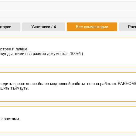
нтарии
Участники / 4
Все комментарии
Рас
ыстрее и лучше.
екунды, лимит на размер документа - 100кб.)
изводить впечатление более медленной работы. но она работает РАВНО
шить таймауты.
 советами.