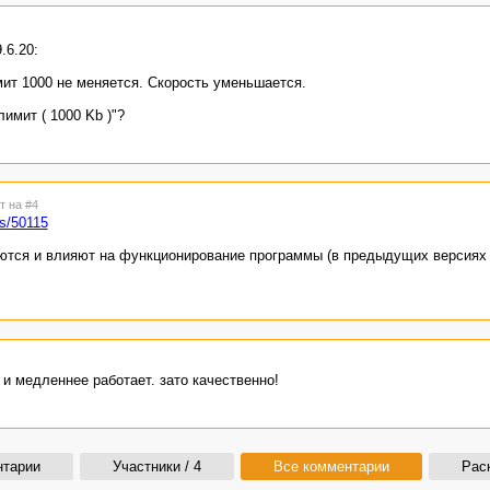
.6.20:
имит 1000 не меняется. Скорость уменьшается.
имит ( 1000 Kb )"?
т на #4
ws/50115
ются и влияют на функционирование программы (в предыдущих версиях
и медленнее работает. зато качественно!
нтарии
Участники / 4
Все комментарии
Рас