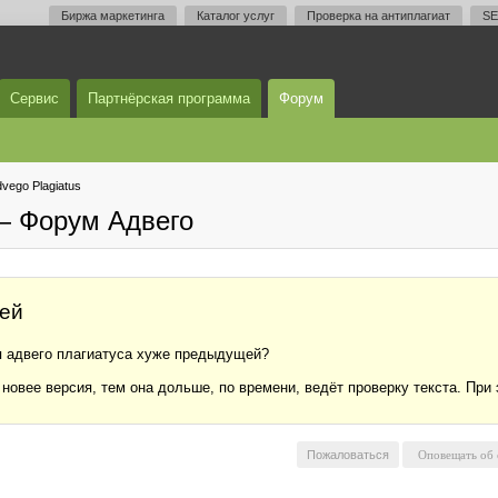
Биржа маркетинга
Каталог услуг
Проверка на антиплагиат
SE
Сервис
Партнёрская программа
Форум
vego Plagiatus
— Форум Адвего
ей
я адвего плагиатуса хуже предыдущей?
новее версия, тем она дольше, по времени, ведёт проверку текста. При э
Пожаловаться