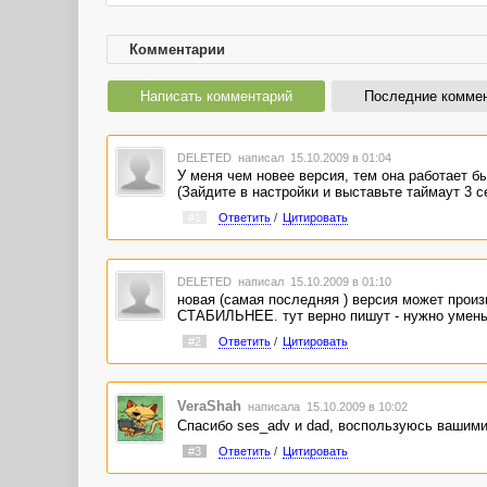
Комментарии
Написать комментарий
Последние комме
DELETED
написал 15.10.2009 в 01:04
У меня чем новее версия, тем она работает б
(Зайдите в настройки и выставьте таймаут 3 с
#1
Ответить
/
Цитировать
DELETED
написал 15.10.2009 в 01:10
новая (самая последняя ) версия может про
СТАБИЛЬНЕЕ. тут верно пишут - нужно умень
#2
Ответить
/
Цитировать
VeraShah
написала 15.10.2009 в 10:02
Спасибо ses_adv и dad, воспользуюсь вашими
#3
Ответить
/
Цитировать