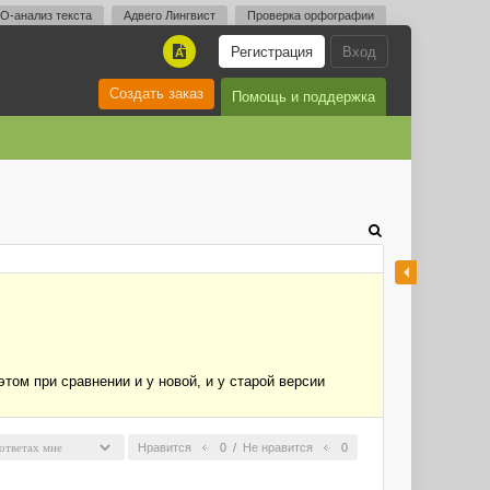
O-анализ текста
Адвего Лингвист
Проверка орфографии
Регистрация
Вход
A
Создать заказ
Помощь и поддержка
том при сравнении и у новой, и у старой версии
Нравится
0
/
Не нравится
0