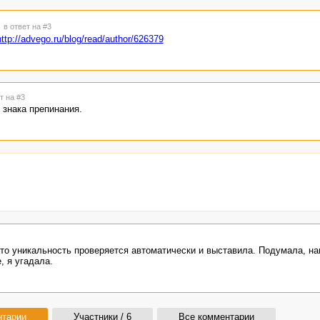
7
в ответ на #3
http://advego.ru/blog/read/author/626379
т на #3
знака препинания.
 что уникальность проверяется автоматически и выставила. Подумала, на
, я угадала.
нтарии
Участники / 6
Все комментарии