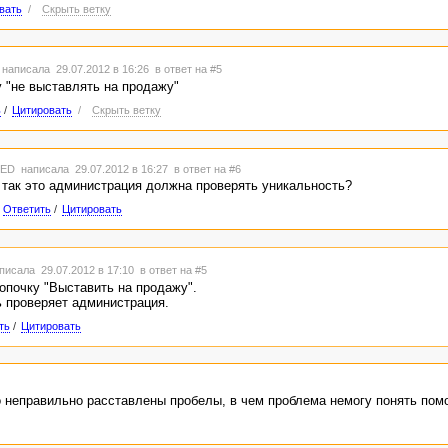
вать
/
Скрыть ветку
написала 29.07.2012 в 16:26
в ответ на #5
у "не выставлять на продажу"
ь
/
Цитировать
/
Скрыть ветку
TED
написала 29.07.2012 в 16:27
в ответ на #6
. так это администрация должна проверять уникальность?
Ответить
/
Цитировать
писала 29.07.2012 в 17:10
в ответ на #5
опочку "Выставить на продажу".
 проверяет администрация.
ть
/
Цитировать
о неправильно расставлены пробелы, в чем проблема немогу понять помо