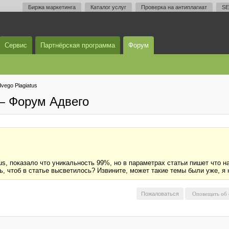
Биржа маркетинга
Каталог услуг
Проверка на антиплагиат
SE
Сервис
Партнёрская программа
Форум
vego Plagiatus
— Форум Адвего
us, показало что уникальность 99%, но в параметрах статьи пишет что н
ь, чтоб в статье высветилось? Извините, может такие темы были уже, я 
Пожаловаться