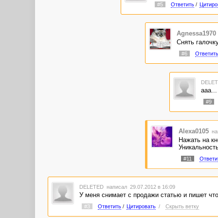
#5
Ответить
/
Цитиро
Agnessa1970
Снять галочк
#6
Ответит
DELE
ааа..
#9
Alexa0105
на
Нажать на кн
Уникальность
#11
Ответи
DELETED
написал 29.07.2012 в 16:09
У меня снимает с продажи статью и пишет чт
#3
Ответить
/
Цитировать
/
Скрыть ветку