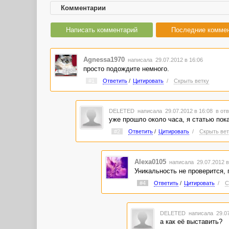
Комментарии
Написать комментарий
Последние комме
Agnessa1970
написала 29.07.2012 в 16:06
просто подождите немного.
#1
Ответить
/
Цитировать
/
Скрыть ветку
DELETED
написала 29.07.2012 в 16:08
в отв
уже прошло около часа, я статью пока
#2
Ответить
/
Цитировать
/
Скрыть вет
Alexa0105
написала 29.07.2012 
Уникальность не проверится, 
#4
Ответить
/
Цитировать
/
С
DELETED
написала 29.07
а как её выставить?