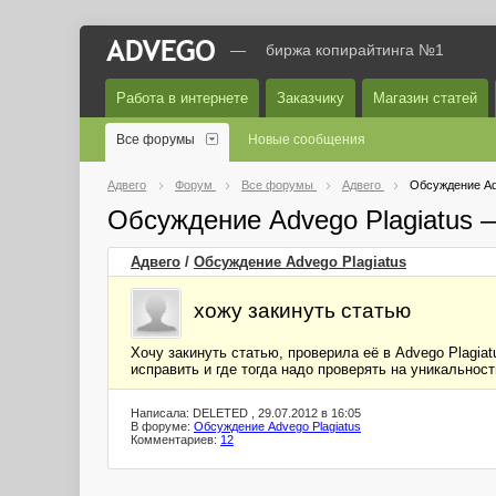
—
биржа копирайтинга №1
Работа в интернете
Заказчику
Магазин статей
Все форумы
Новые сообщения
Адвего
Форум
Все форумы
Адвего
Обсуждение Ad
Обсуждение Advego Plagiatus 
Адвего
/
Обсуждение Advego Plagiatus
хожу закинуть статью
Хочу закинуть статью, проверила её в Advego Plagiat
исправить и где тогда надо проверять на уникальност
Написала: DELETED , 29.07.2012 в 16:05
В форуме:
Обсуждение Advego Plagiatus
Комментариев:
12