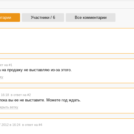
нтарии
Участники / 6
Все комментарии
ет на #1
 на продажу не выставляю из-за этого.
ку
в 16:18
в ответ на #2
пока вы ее не выставите. Можете год ждать.
крыть ветку
.2012 в 16:24
в ответ на #4