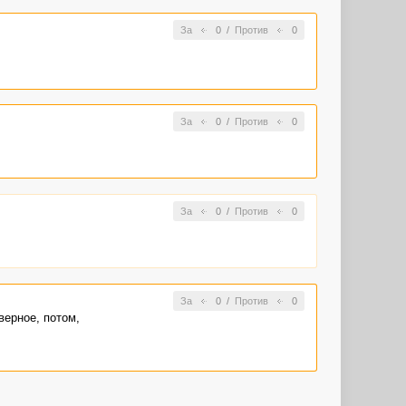
За
0
/
Против
0
За
0
/
Против
0
За
0
/
Против
0
За
0
/
Против
0
верное, потом,