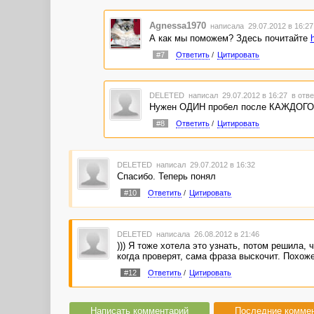
Agnessa1970
написала 29.07.2012 в 16:2
А как мы поможем? Здесь почитайте
#7
Ответить
/
Цитировать
DELETED
написал 29.07.2012 в 16:27
в отве
Нужен ОДИН пробел после КАЖДОГО 
#8
Ответить
/
Цитировать
DELETED
написал 29.07.2012 в 16:32
Спасибо. Теперь понял
#10
Ответить
/
Цитировать
DELETED
написала 26.08.2012 в 21:46
))) Я тоже хотела это узнать, потом решила,
когда проверят, сама фраза выскочит. Похоже
#12
Ответить
/
Цитировать
Написать комментарий
Последние комме