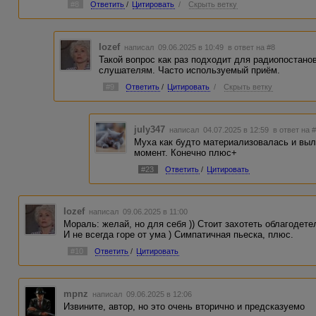
#8
Ответить
/
Цитировать
/
Скрыть ветку
Iozef
написал 09.06.2025 в 10:49
в ответ на #8
Такой вопрос как раз подходит для радиопостанов
слушателям. Часто используемый приём.
#9
Ответить
/
Цитировать
/
Скрыть ветку
july347
написал 04.07.2025 в 12:59
в ответ на 
Муха как будто материализовалась и выл
момент. Конечно плюс+
#23
Ответить
/
Цитировать
Iozef
написал 09.06.2025 в 11:00
Мораль: желай, но для себя )) Стоит захотеть облагодете
И не всегда горе от ума ) Симпатичная пьеска, плюс.
#10
Ответить
/
Цитировать
mpnz
написал 09.06.2025 в 12:06
Извините, автор, но это очень вторично и предсказуемо