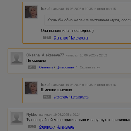
Iozef
написал 19.06.2025 в 19:35
в ответ на #15
Хоть бы одно желание выполнила муха, пост
Она выполнила - последнее )
#17
Ответить
/
Цитировать
Oksana_Alekseeva77
написал 16.06.2025 в 22:32
Не смешно
#16
Ответить
/
Цитировать
/
Скрыть ветку
Iozef
написал 19.06.2025 в 19:35
в ответ на #16
Шмешно-шмешно.
#18
Ответить
/
Цитировать
Nykko
написал 19.06.2025 в 20:24
Тут по крайней мере оригинально и пару шуток приличных
#19
Ответить
/
Цитировать