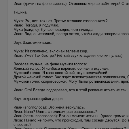
Иван (кричит на фоне сирены): Отменяем мир во всём мире! Стоп
Тишина.
Муха: Эх, нет, так нет. Третье желание изззполняем?
Иван: Погоди, я подумаю.
Муха (ехидно): Лучше поззздно, чем никогда.
Иван: Ладно, исполняй, всегда хотел, чтобы люди говорили прав
Звук Вжик-вжик-вжик.
Муха: Изззполнено, включай телевизззор.
Иван: Уже? Так быстро? (чёткий звук клацания кнопки пульта)
Весёлая музыка, на фоне музыки голоса:
Женский голос: Я колбаса варёная, сочная и вкусная.
Мужской голос: Я квас свежайший, вкус величайший.
Другой женский голос: Вас ждёт психиатрическая поликлиника, 
Мужской голос скороговоркой: Могутбытьпротивопоказания, про
Иван: Ого! Всегда подозревал, что в этой рекламе что-то не так.
Звук открывающейся двери.
Иван (вполголоса): Это жена вернулась.
Лиза: Ваня? Опять с теликом разговариваешь?
Иван (опять вполголоса): Вот он момент истины. (далее громко 
Лиза: Ничего не пойму, что происходит, там соседи дерутся. Во 
спросить?
Иван (трусливо): Я перехотел. Хотя… Скажи, ты меня любишь?