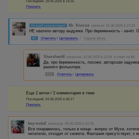
Последний:
29.05.2025 в 16:55
Показать
Mr_Krocus
Лучший комментарий
написал 01.06.2025 в 23:23
НЕ хватило автору выдумки. Про беременность - зачёт. О
#5
Ответить
/
Цитировать
/
Скрыть ветку
ShershenN
написала 10.06.2025 в 12:54
в ответ на #5
Да, про беременность, похоже, авторская задумк
разного фольклора.
#12
Ответить
/
Цитировать
Еще 2 ветки / 2 комментария в темe
Последний:
04.06.2025 в 06:17
Показать
key-note2
написала 08.06.2025 в 22:30
Все понравилось, только в конце - вопрос от Мухи, хотите
читателю, отходит от сюжета. Фантазия присутствует, с 