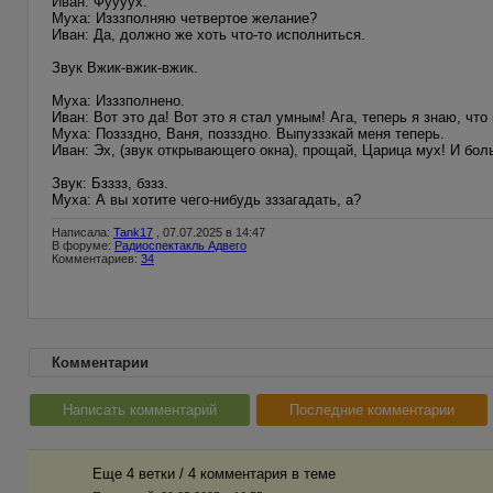
Иван: Фуууух.
Муха: Изззполняю четвертое желание?
Иван: Да, должно же хоть что-то исполниться.
Звук Вжик-вжик-вжик.
Муха: Изззполнено.
Иван: Вот это да! Вот это я стал умным! Ага, теперь я знаю, что
Муха: Поззздно, Ваня, поззздно. Выпузззкай меня теперь.
Иван: Эх, (звук открывающего окна), прощай, Царица мух! И бол
Звук: Бзззз, бззз.
Муха: А вы хотите чего-нибудь зззагадать, а?
Написала:
Tank17
, 07.07.2025 в 14:47
В форуме:
Радиоспектакль Адвего
Комментариев:
34
Комментарии
Написать комментарий
Последние комментарии
Еще 4 ветки / 4 комментария в темe