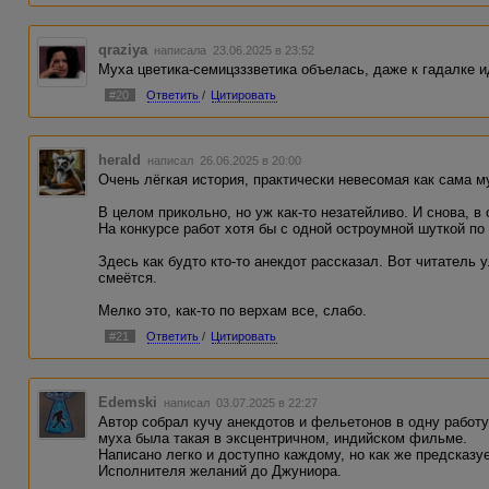
qraziya
написала 23.06.2025 в 23:52
Муха цветика-семицзззветика объелась, даже к гадалке и
#20
Ответить
/
Цитировать
herald
написал 26.06.2025 в 20:00
Очень лёгкая история, практически невесомая как сама м
В целом прикольно, но уж как-то незатейливо. И снова, в
На конкурсе работ хотя бы с одной остроумной шуткой по
Здесь как будто кто-то анекдот рассказал. Вот читатель 
смеётся.
Мелко это, как-то по верхам все, слабо.
#21
Ответить
/
Цитировать
Edemski
написал 03.07.2025 в 22:27
Автор собрал кучу анекдотов и фельетонов в одну работу
муха была такая в эксцентричном, индийском фильме.
Написано легко и доступно каждому, но как же предсказ
Исполнителя желаний до Джуниора.