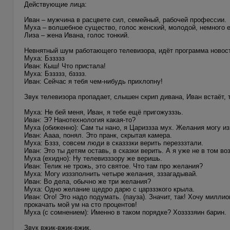
Действующие лица:
Иван – мужчина в расцвете сил, семейный, рабочей профессии.
Муха – волшебное существо, голос женский, молодой, немного 
Лиза – жена Ивана, голос тонкий.
Невнятный шум работающего телевизора, идёт программа новост
Муха: Бззззз
Иван: Кыш! Что пристала!
Муха: Бззззз, бзззз.
Иван: Сейчас я тебя чем-нибудь прихлопну!
Звук телевизора пропадает, слышен скрип дивана, Иван встаёт,
Муха: Не бей меня, Иван, я тебе ещё пригожузззь.
Иван: Э? Нанотехнология какая-то?
Муха (обиженно): Сам ты нано, я Цариззза мух. Желания могу из
Иван: Аааа, понял. Это пранк, скрытая камера.
Муха: Бззз, совсем люди в сказззки верить перезззтали.
Иван: Это ты детям оставь, в сказки верить. А я уже не в том во
Муха (ехидно): Ну телевизззору же веришь.
Иван: Телик не трожь, это святое. Что там про желания?
Муха: Могу изззполнить четыре желания, зззагадывай.
Иван: Во дела, обычно же три желания?
Муха: Одно желание щедро дарю с царзззкого крыла.
Иван: Ого! Это надо подумать. (пауза). Значит, так! Хочу милл
прокачать мой ум на сто процентов!
Муха (с сомнением): Именно в таком порядке? Хоззззяин барин.
Звук вжик-вжик-вжик.