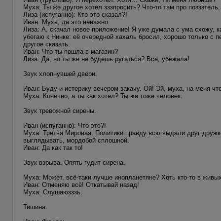
Муха: Ты же другое хотел зззпросить? Что-то там про позззтель.
Лиза (испуганно): Кто это сказал?!
Иван: Муха, да это неважно.
Лиза: А, скачал новое приложение! Я уже думала с ума схожу, к
убегаю к Нинке: её очередной хахаль бросил, хорошо только с пе
другое сказать.
Иван: Что ты пошла в магазин?
Лиза: Да, но ты же не будешь ругаться? Всё, убежала!
Звук хлопнувшей двери.
Иван: Буду и истерику вечером закачу. Ой! Эй, муха, на меня чт
Муха: Конечно, а ты как хотел? Ты же тоже человек.
Звук тревожной сирены.
Иван (испуганно): Что это?!
Муха: Третья Мировая. Политики правду всю выдали друг дружке
выглядывать, мордобой сплошной.
Иван: Да как так то!
Звук взрыва. Опять гудит сирена.
Муха: Может, всё-таки лучше инопланетяне? Хоть кто-то в живых
Иван: Отменяю всё! Откатывай назад!
Муха: Слушаюзззь.
Тишина.