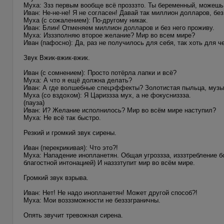
Муха: Ззз первым вообще всё прозззто. Ты беременный, можешь
Иван: Не-не-не! Я не согласен! Давай так миллион долларов, бе
Муха (с сожалением): По-другому никак.
Иван: Блин! Отменяем миллион долларов и без него проживу.
Муха: Изззполняю второе желание? Мир во всем мире?
Иван (пафосно): Да, раз не получилось для себя, так хоть для ч
Звук Вжик-вжик-вжик.
Иван (с сомнением): Просто потёрла лапки и всё?
Муха: А что я ещё должна делать?
Иван: А где волшебные спецэффекты? Золотистая пыльца, музы
Муха (со вздохом): Я Цариззза мух, а не фокусниззза.
(пауза)
Иван: И? Желание исполнилось? Мир во всём мире наступил?
Муха: Не всё так быстро.
Резкий и громкий звук сирены.
Иван (перекрикивая): Что это?!
Муха: Нападение инопланетян. Общая угроззза, изззтребление б
благостной интонацией) И назззтупит мир во всём мире.
Громкий звук взрыва.
Иван: Нет! Не надо инопланетян! Может другой способ?!
Муха: Мои возззможности не безззграничны.
Опять звучит тревожная сирена.