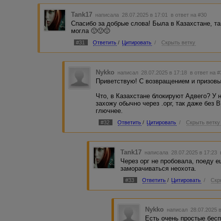
Tank17
написала 28.07.2025 в 17:01
в ответ на #30
Спасибо за добрые слова! Была в Казахстане, та
могла 🙂🙂🙂
#31
Ответить
/
Цитировать
/
Скрыть ветку
Nykko
написал 28.07.2025 в 17:18
в ответ на 
Приветствую! С возвращением и призов
Что, в Казахстане блокируют Адвего? У 
захожу обычно через .орг, так даже без 
глючнее.
#32
Ответить
/
Цитировать
/
Скрыть ветку
Tank17
написала 28.07.2025 в 17:23
Через орг не пробовала, поеду е
заморачиваться неохота.
#33
Ответить
/
Цитировать
/
Скр
Nykko
написал 28.07.2025 
Есть очень простые бес