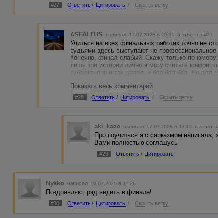
#27
Ответить
/
Цитировать
/
Скрыть ветку
ASFALTUS
написал 17.07.2025 в 10:31
в ответ на #27
Учиться на всех финальных работах точно не стои
судьями здесь выступают не профессиональное ж
Конечно, финал слабый. Скажу только по юмору: 
лишь три истории лично я могу считать юмористи
субъективно и так далее, и бла-бла-бла. Но для 
примитивное - значит его нет. И вот что получае
Показать весь комментарий
судят люди без чувства юмора.
#28
Ответить
/
Цитировать
/
Скрыть ветку
aki_kaze
написал 17.07.2025 в 19:14
в ответ н
Про поучиться я с сарказмом написала, з
Вами полностью соглашусь
#29
Ответить
/
Цитировать
Nykko
написал 18.07.2025 в 17:26
Поздравляю, рад видеть в финале!
#30
Ответить
/
Цитировать
/
Скрыть ветку