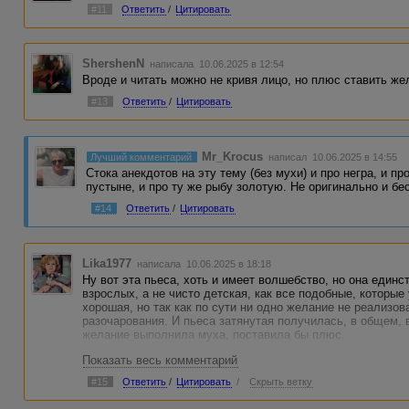
#11
Ответить
/
Цитировать
ShershenN
написала 10.06.2025 в 12:54
Вроде и читать можно не кривя лицо, но плюс ставить же
#13
Ответить
/
Цитировать
Mr_Krocus
Лучший комментарий
написал 10.06.2025 в 14:55
Стока анекдотов на эту тему (без мухи) и про негра, и п
пустыне, и про ту же рыбу золотую. Не оригинально и бе
#14
Ответить
/
Цитировать
Lika1977
написала 10.06.2025 в 18:18
Ну вот эта пьеса, хоть и имеет волшебство, но она единс
взрослых, а не чисто детская, как все подобные, которые
хорошая, но так как по сути ни одно желание не реализов
разочарования. И пьеса затянутая получилась, в общем, 
желание выполнила муха, поставила бы плюс.
Показать весь комментарий
#15
Ответить
/
Цитировать
/
Скрыть ветку