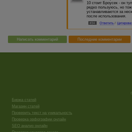
10 стоит Броусек - он ту
редко пользуюсь, но тож
устанавливаются за нес
после использования.
#34
Ответить
/
Цитирова
Написать комментарий
Последние комментарии
Биржа статей
Магазин статей
Проверить текст на уникальность
Проверка орфографии онлайн
SEO анализ онлайн