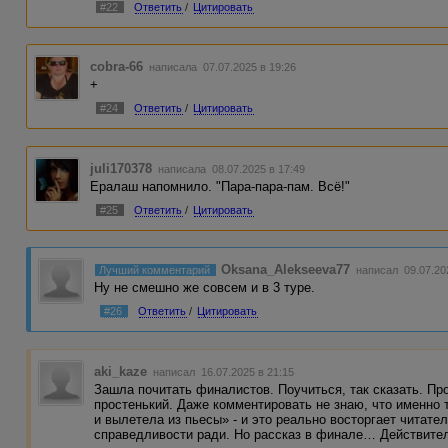
#22
Ответить
/
Цитировать
cobra-66
написала 07.07.2025 в 19:26
+
#24
Ответить
/
Цитировать
juli170378
написала 08.07.2025 в 17:49
Ералаш напомнило. "Пара-пара-пам. Всё!"
#25
Ответить
/
Цитировать
Oksana_Alekseeva77
Лучший комментарий
написал 09.07.202
Ну не смешно же совсем и в 3 туре.
#26
Ответить
/
Цитировать
aki_kaze
написал 16.07.2025 в 21:15
Зашла почитать финалистов. Поучиться, так сказать. Пр
простенький. Даже комментировать не знаю, что именно 
и вылетела из пьесы» - и это реально восторгает читате
справедливости ради. Но рассказ в финале… Действите