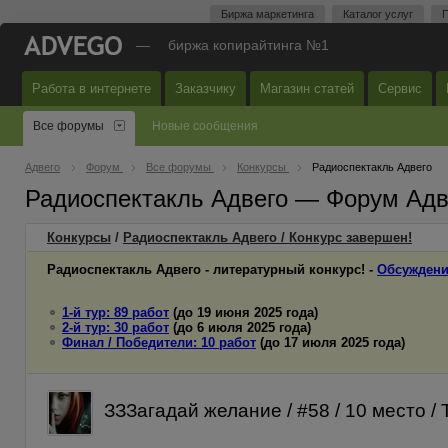
Биржа маркетинга
Каталог услуг
П
—
биржа копирайтинга №1
Работа в интернете
Заказчику
Магазин статей
Сервис
Все форумы
Новые сообщения
Адвего
Форум
Все форумы
Конкурсы
Радиоспектакль Адвего
Радиоспектакль Адвего — Форум Адв
Конкурсы
/
Радиоспектакль Адвего / Конкурс завершен!
Радиоспектакль Адвего - литературный конкурс! -
Обсуждени
1-й тур: 89 работ
(до 19 июня 2025 года)
2-й тур: 30 работ
(до 6 июля 2025 года)
Финал / Победители: 10 работ
(до 17 июля 2025 года)
ЗЗЗагадай желание / #58 / 10 место /