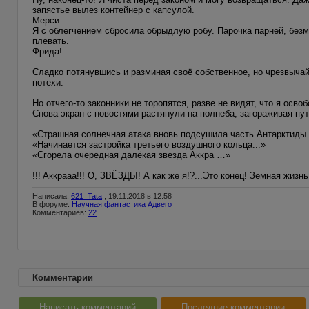
запястье вылез контейнер с капсулой.
Мерси.
Я с облегчением сбросила обрыдлую робу. Парочка парней, безм
плевать.
Фрида!
Сладко потянувшись и разминая своё собственное, но чрезвычай
потехи.
Но отчего-то законники не торопятся, разве не видят, что я осво
Снова экран с новостями растянули на полнеба, загораживая пут
«Страшная солнечная атака вновь подсушила часть Антарктиды.
«Начинается застройка третьего воздушного кольца...»
«Сгорела очередная далёкая звезда Аккра …»
!!! Аккрааа!!! О, ЗВЁЗДЫ! А как же я!?...Это конец! Земная жизнь
Написала:
621_Tata
, 19.11.2018 в 12:58
В форуме:
Научная фантастика Адвего
Комментариев:
22
Комментарии
Написать комментарий
Последние комментарии