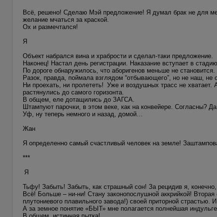
Всё, решено! Сделаю Мэй предложение! Я думал брак не для меня
желание мчаться за краской.
Ох и размечтался!
Я
Объект набрался вина и храбрости и сделал-таки предложение.
Наконец! Настал день регистрации. Наказание вступает в стадию
По дороге обнаружилось, что аборигенов меньше не становитс
Разок, правда, поймала взглядом “отбывающего”, но не наш, не 
Ни проехать, ни пролететь! Уже и воздушных трасс не хватает.
растянулись до самого горизонта.
В общем, еле дотащились до ЗАГСА.
Штампуют парочки, в этом веке, как на конвейере. Согласны? Д
Уф, ну теперь немного и назад, домой…
Жан
Я определенно самый счастливый человек на земле! Заштампова
***
Я
Тьфу! Забыть! Забыть, как страшный сон! За рецидив я, конечно
Всё! Больше – ни-ни! Стану законопослушной аккрийкой! Вторая 
плутониевого плавильного завода!) своей приторной страстью. И
А за земное понятие «БЫТ» мне полагается полнейшая индульге
В общем, истинная пытка!