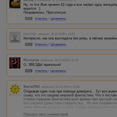
написала 27.11.2018 в 18:30
Ну, то что Жан прожил 52 года и все любил одну женщину
верится. :)
Понравилось. Проголосую.
#13
Ответить
/
Цитировать
DELETED
написал 28.11.2018 в 13:58
Интересно, как она выглядела без робы, в облике аккрий
#14
Ответить
/
Цитировать
Konoplya
написала 30.11.2018 в 11:25
О, ЗВЕЗДЫ прикольно!
#15
Ответить
/
Цитировать
Maria2902
написала 03.12.2018 в 19:00
Открывая один глаз при помощи домкрата... Тут все выжи
скажу, что это шедевр мировой фантастики. Что я постави
стояла страшная фантастика всех времен про круглый хл
его сожрали (дома тоже сожрали бы)... Но мне понравилос
прям, бальзам на душу и глаза. Собака звездная реально
Показать весь комментарий