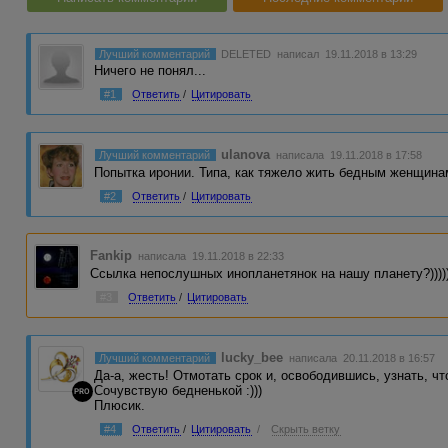
Лучший комментарий
DELETED
написал 19.11.2018 в 13:29
Ничего не понял...
#1
Ответить
/
Цитировать
ulanova
Лучший комментарий
написала 19.11.2018 в 17:58
Попытка иронии. Типа, как тяжело жить бедным женщина
#2
Ответить
/
Цитировать
Fankip
написала 19.11.2018 в 22:33
Ссылка непослушных инопланетянок на нашу планету?)))))
#3
Ответить
/
Цитировать
lucky_bee
Лучший комментарий
написала 20.11.2018 в 16:57
Да-а, жесть! Отмотать срок и, освободившись, узнать, ч
Сочувствую бедненькой :)))
PRO
Плюсик.
#4
Ответить
/
Цитировать
/
Скрыть ветку