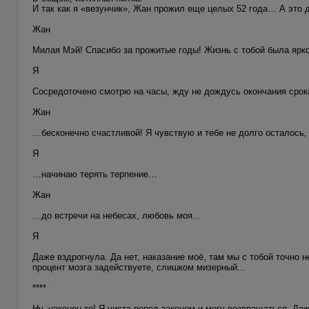
И так как я «везунчик», Жан прожил еще целых 52 года… А это д
Жан
Милая Мэй! Спасибо за прожитые годы! Жизнь с тобой была ярк
Я
Сосредоточено смотрю на часы, жду не дождусь окончания ср
Жан
…бесконечно счастливой! Я чувствую и тебе не долго осталось, х
Я
…начинаю терять терпение…
Жан
…до встречи на небесах, любовь моя…
Я
Даже вздрогнула. Да нет, наказание моё, там мы с тобой точно 
процент мозга задействуете, слишком мизерный...
****
Ну, наконец-то! Я чиста перед законом и могу возвращаться. Даж