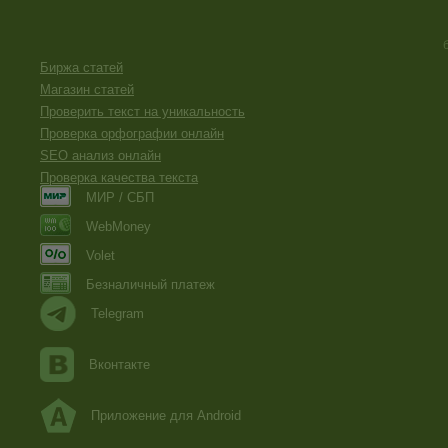
Биржа статей
Магазин статей
Проверить текст на уникальность
Проверка орфографии онлайн
SEO анализ онлайн
Проверка качества текста
МИР / СБП
WebMoney
Volet
Безналичный платеж
Telegram
Вконтакте
Приложение для Android