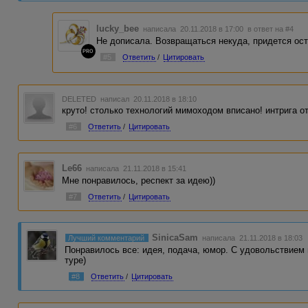
lucky_bee
написала 20.11.2018 в 17:00
в ответ на #4
Не дописала. Возвращаться некуда, придется ост
PRO
#5
Ответить
/
Цитировать
DELETED
написал 20.11.2018 в 18:10
круто! столько технологий мимоходом вписано! интрига о
#6
Ответить
/
Цитировать
Le66
написала 21.11.2018 в 15:41
Мне понравилось, респект за идею))
#7
Ответить
/
Цитировать
SinicaSam
Лучший комментарий
написала 21.11.2018 в 18:03
Понравилось все: идея, подача, юмор. С удовольствием 
туре)
#8
Ответить
/
Цитировать