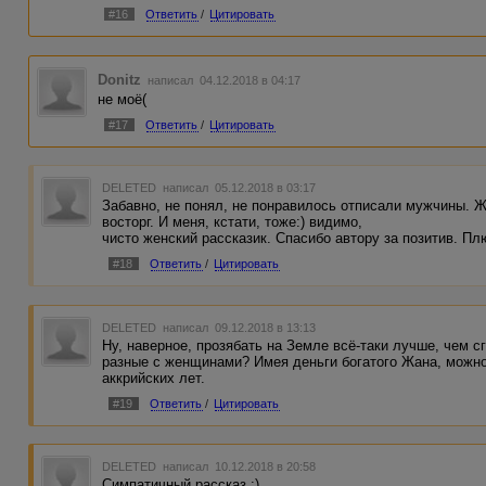
#16
Ответить
/
Цитировать
Donitz
написал 04.12.2018 в 04:17
не моё(
#17
Ответить
/
Цитировать
DELETED
написал 05.12.2018 в 03:17
Забавно, не понял, не понравилось отписали мужчины. 
восторг. И меня, кстати, тоже:) видимо,
чисто женский рассказик. Спасибо автору за позитив. Пл
#18
Ответить
/
Цитировать
DELETED
написал 09.12.2018 в 13:13
Ну, наверное, прозябать на Земле всё-таки лучше, чем с
разные с женщинами? Имея деньги богатого Жана, можно
аккрийских лет.
#19
Ответить
/
Цитировать
DELETED
написал 10.12.2018 в 20:58
Симпатичный рассказ :)