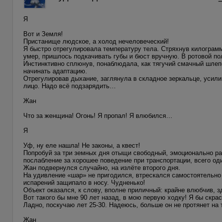
Я
Вот и Земля!
Пристанище людское, а холод нечеловеческий!
Я быстро отрегулировала температуру тела. Стряхнув килограмм
умер, пришлось подкачивать губы и бюст вручную. В ротовой п
Инстинктивно сплюнув, понаблюдала, как тягучий смачный шлепо
начинать адаптацию.
Отрегулировав дыхание, заглянула в складное зеркальце, усили
лицо. Надо всё подзарядить…
Жан
Что за женщина! Огонь! Я пропал! Я влюбился…
Я
Уф, ну еле нашла! Не законы, а квест!
Попробуй за три земных дня отыщи свободный, эмоционально рас
послабление за хорошее поведение при транспортации, всего од
Жан подвернулся случайно, на излёте второго дня.
На удивление «шар» не пригодился, втрескался самостоятельно 
испарений защипало в носу. Чудненько!
Объект оказался, к слову, вполне приличный: крайне влюбчив, зд
Вот такого бы мне 90 лет назад, в мою первую ходку! Я бы скра
Ладно, поскучаю лет 25-30. Надеюсь, больше он не протянет на 
Жан