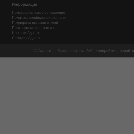
Информация
Пользовательское соглашение
Политика конфиденциальности
Поддержка пользователей
Партнерская программа
Новости Адвего
Сервисы Адвего
© Адвего — биржа контента №1. Копирайтинг, рерайти