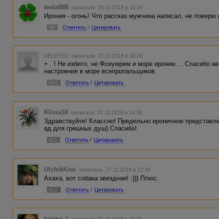
tesla888
написала 25.11.2018 в 15:24
Ирония - огонь! Что рассказ мужчина написал, не поверю 
#9
Ответить
/
Цитировать
DELETED
написала 27.11.2018 в 00:39
+ . ! Не избито, не Фсеумрем и море иронии.... Спасибо а
настроения в море всепропальщиков.
#10
Ответить
/
Цитировать
Klivia18
написала 27.11.2018 в 14:58
Здравствуйте! Классно! Предельно ироничное представле
ад для грешных душ) Спасибо!
#11
Ответить
/
Цитировать
UlchikKiwi
написала 27.11.2018 в 17:48
Ахаха, вот собака звездная! :))) Плюс.
#12
Ответить
/
Цитировать
karina_l