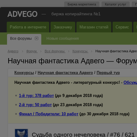
Биржа маркетинга
Каталог услуг
П
—
биржа копирайтинга №1
Работа в интернете
Заказчику
Магазин статей
Сервис
Все форумы
Новые сообщения
Адвего
Форум
Все форумы
Конкурсы
Научная фантастика Адве
Научная фантастика Адвего — Форум
Конкурсы
/
Научная фантастика Адвего
/
Первый
тур
Научная фантастика Адвего - литературный конкурс! -
Обсуж
1-й тур: 378 работ
(до 9 декабря 2018 года)
2-й тур: 50 работ
(до 23 декабря 2018 года)
Финал / Победители: 10 работ
(до 30 декабря 2018 года)
Судьба одного нечеловека / #76 / 621