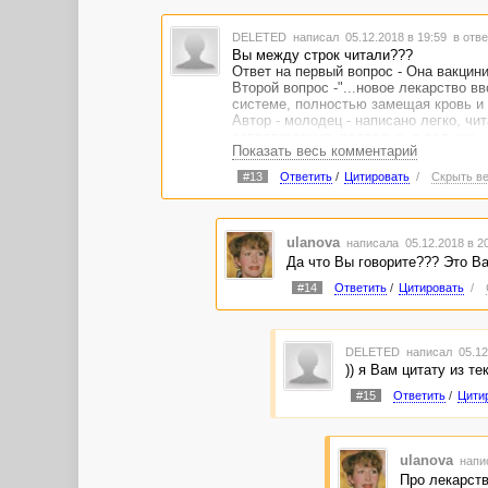
DELETED
написал 05.12.2018 в 19:59
в отве
Вы между строк читали???
Ответ на первый вопрос - Она вакцини
Второй вопрос -"...новое лекарство в
системе, полностью замещая кровь и 
Автор - молодец - написано легко, чи
сопротивления, подполье, а дальше , 
Показать весь комментарий
#13
Ответить
/
Цитировать
/
Скрыть ве
ulanova
написала 05.12.2018 в 2
Да что Вы говорите??? Это Ва
#14
Ответить
/
Цитировать
/
DELETED
написал 05.12
)) я Вам цитату из те
#15
Ответить
/
Цити
ulanova
напис
Про лекарств