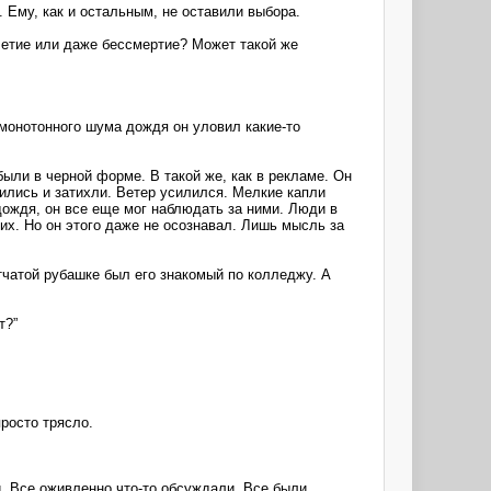
Ему, как и остальным, не оставили выбора.
олетие или даже бессмертие? Может такой же
 монотонного шума дождя он уловил какие-то
были в черной форме. В такой же, как в рекламе. Он
ились и затихли. Ветер усилился. Мелкие капли
 дождя, он все еще мог наблюдать за ними. Люди в
их. Но он этого даже не осознавал. Лишь мысль за
тчатой рубашке был его знакомый по колледжу. А
т?”
просто трясло.
й. Все оживленно что-то обсуждали. Все были