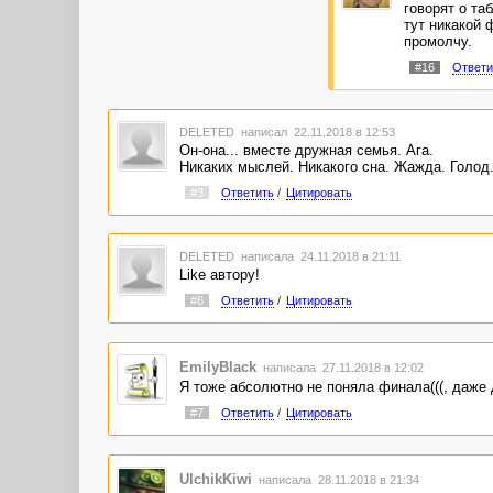
говорят о та
тут никакой ф
промолчу.
#16
Ответи
DELETED
написал 22.11.2018 в 12:53
Он-она... вместе дружная семья. Ага.
Никаких мыслей. Никакого сна. Жажда. Голод. 
#3
Ответить
/
Цитировать
DELETED
написала 24.11.2018 в 21:11
Like автору!
#6
Ответить
/
Цитировать
EmilyBlack
написала 27.11.2018 в 12:02
Я тоже абсолютно не поняла финала(((, даже 
#7
Ответить
/
Цитировать
UlchikKiwi
написала 28.11.2018 в 21:34