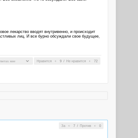
новое лекарство вводят внутривенно, и происходит
частливых лиц. И все бурно обсуждали свое будущее,
Нравится
9
/
Не нравится
72
За
7
/
Против
0