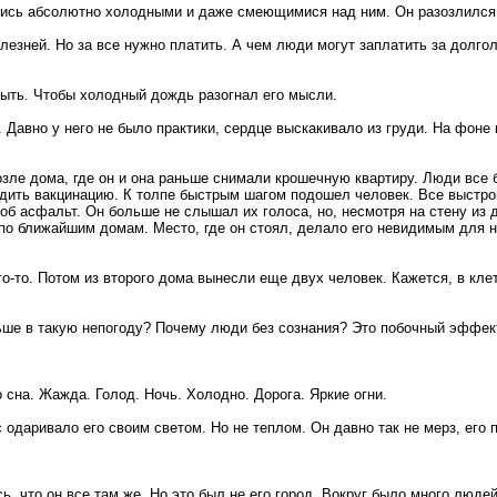
ись абсолютно холодными и даже смеющимися над ним. Он разозлился. 
олезней. Но за все нужно платить. А чем люди могут заплатить за долг
тыть. Чтобы холодный дождь разогнал его мысли.
 Давно у него не было практики, сердце выскакивало из груди. На фоне
озле дома, где он и она раньше снимали крошечную квартиру. Люди все 
одить вакцинацию. К толпе быстрым шагом подошел человек. Все выстро
 об асфальт. Он больше не слышал их голоса, но, несмотря на стену из
по ближайшим домам. Место, где он стоял, делало его невидимым для н
о-то. Потом из второго дома вынесли еще двух человек. Кажется, в кле
ньше в такую непогоду? Почему люди без сознания? Это побочный эффек
о сна. Жажда. Голод. Ночь. Холодно. Дорога. Яркие огни.
 одаривало его своим светом. Но не теплом. Он давно так не мерз, его 
, что он все там же. Но это был не его город. Вокруг было много люде