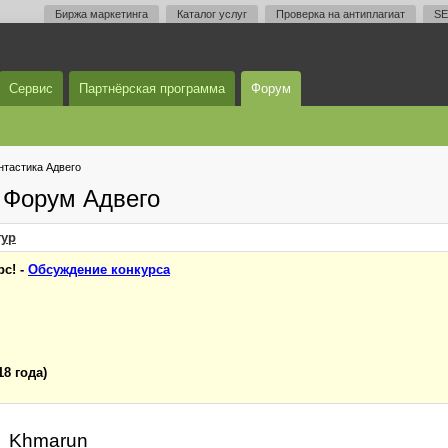
Биржа маркетинга
Каталог услуг
Проверка на антиплагиат
SE
Сервис
Партнёрская программа
Форум
тастика Адвего
 Форум Адвего
ур
с! -
Обсуждение конкурса
18 года)
nn_Khmarun