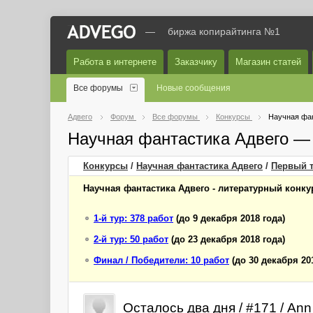
—
биржа копирайтинга №1
Работа в интернете
Заказчику
Магазин статей
Все форумы
Новые сообщения
Адвего
Форум
Все форумы
Конкурсы
Научная фан
Научная фантастика Адвего —
Конкурсы
/
Научная фантастика Адвего
/
Первый
т
Научная фантастика Адвего - литературный конкур
1-й тур: 378 работ
(до 9 декабря 2018 года)
2-й тур: 50 работ
(до 23 декабря 2018 года)
Финал / Победители: 10 работ
(до 30 декабря 20
Осталось два дня / #171 / A