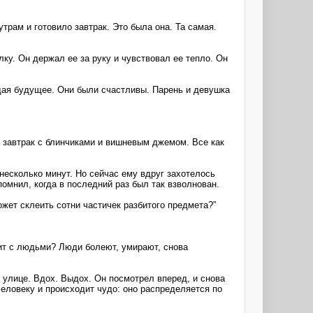
трам и готовило завтрак. Это была она. Та самая.
ку. Он держал ее за руку и чувствовал ее тепло. Он
дая будущее. Они были счастливы. Парень и девушка
 завтрак с блинчиками и вишневым джемом. Все как
несколько минут. Но сейчас ему вдруг захотелось
помнил, когда в последний раз был так взволнован.
ожет склеить сотни частичек разбитого предмета?”
дит с людьми? Люди болеют, умирают, снова
 улице. Вдох. Выдох. Он посмотрел вперед, и снова
человеку и происходит чудо: оно распределяется по