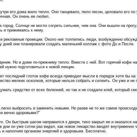
ри его дома жило тепло. Оно танцевало, пело песни, целовало его по у
гичная. Он очень ее любил.
 город. Солнце не могло согреть сильнее, чем она. Они вышли на прогул
ь и прижимаясь к нему.
ыли рекламные проекции. Около них толпились люди, возбужденно обсуж
у дней они планировали создать маленький коллаж с фото До и После.
ние. Но в доме по-прежнему тепло. Вместе с ней. Вот горячий кофе на
ей нужно подготовиться к новой лекции.
ет последний глоток кофе всегда приводил мысли в порядок хотя бы на 
жество мелких осколков, которые нельзя собрать и склеить. Он уже и не 
умать средство от всех болезней, но так и не создали клей, который см
е легко выбросить и заменить новыми. Но разве не то же самое происхо
ли вечно здоровыми?”
х. Он быстрым шагом направился к двери, тихо закрыл ее и оказался на
 дни он уже сотни раз видел, как новое лекарство вводят внутривенно 
 и наполняя организм энергией и здоровьем. Бесплатно.