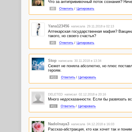
Что за антипрививочный поток сознания? Ниче
#8
Ответить
/
Цитировать
Yana123456
написала 29.11.2018 в 02:13
Аптекарская государственная мафия? Вакцина
такого, но своего счастья?
#9
Ответить
/
Цитировать
Stop
написала 30.11.2018 в 13:34
Сюжет не поняла абсолютно, но плюс поставл
героям.
#10
Ответить
/
Цитировать
DELETED
написал 02.12.2018 в 20:16
Много недосказанности. Если бы развязать вс
#11
Ответить
/
Цитировать
Nadolnaya3
написала 04.12.2018 в 16:03
Рассказ-абстракция, кто как хочет так и поним