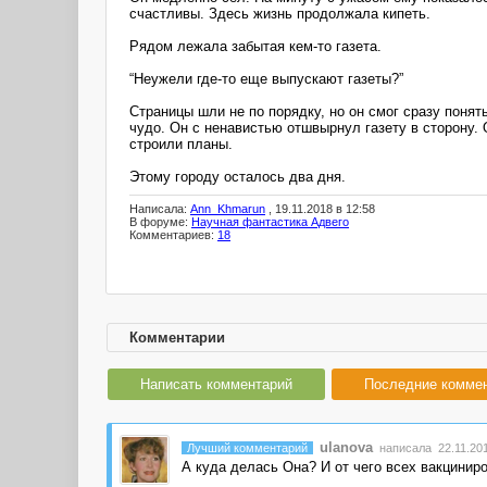
счастливы. Здесь жизнь продолжала кипеть.
Рядом лежала забытая кем-то газета.
“Неужели где-то еще выпускают газеты?”
Страницы шли не по порядку, но он смог сразу понят
чудо. Он с ненавистью отшвырнул газету в сторону. 
строили планы.
Этому городу осталось два дня.
Написала:
Ann_Khmarun
, 19.11.2018 в 12:58
В форуме:
Научная фантастика Адвего
Комментариев:
18
Комментарии
Написать комментарий
Последние комме
ulanova
Лучший комментарий
написала 22.11.201
А куда делась Она? И от чего всех вакцинир