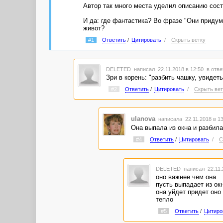
Автор так много места уделил описанию сост
И да: где фантастика? Во фразе "Они придум
живот?
#1
Ответить
/
Цитировать
/
Скрыть ветку
DELETED
написал 22.11.2018 в 12:50
в отве
Зри в корень: "разбить чашку, увидет
#2
Ответить
/
Цитировать
/
Скрыть вет
ulanova
написала 22.11.2018 в 1
Она выпала из окна и разбил
#4
Ответить
/
Цитировать
/
С
DELETED
написал 22.11.
оно важнее чем она
пусть выпадает из ок
она уйдет придет оно
тепло
#5
Ответить
/
Цитиро