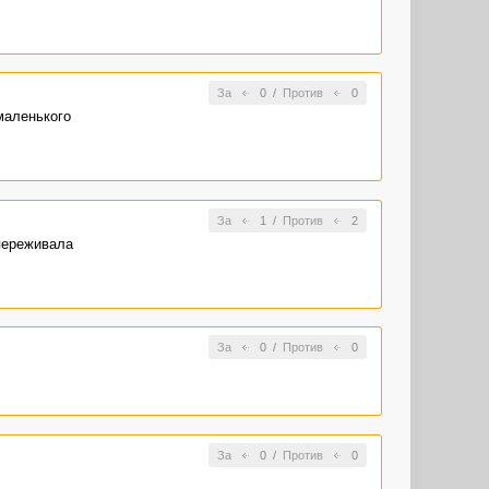
За
0
/
Против
0
маленького
За
1
/
Против
2
переживала
За
0
/
Против
0
За
0
/
Против
0