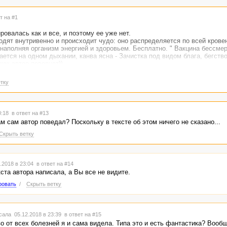
т на #1
ровалась как и все, и поэтому ее уже нет.
водят внутривенно и происходит чудо: оно распределяется по всей крове
наполняя организм энергией и здоровьем. Бесплатно. " Вакцина бессмер
тается на одном дыхании, канва ясна - Зачистка под видом блага, бегств
как автор повернет))
тку
0:18
в ответ на #13
м сам автор поведал? Поскольку в тексте об этом ничего не сказано...
Скрыть ветку
.2018 в 23:04
в ответ на #14
кста автора написала, а Вы все не видите.
ровать
/
Скрыть ветку
ала 05.12.2018 в 23:39
в ответ на #15
о от всех болезней я и сама видела. Типа это и есть фантастика? Вооб