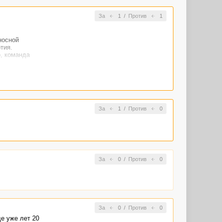
За
1
/
Против
1
носной
тия.
о, команда
За
1
/
Против
0
За
0
/
Против
0
За
0
/
Против
0
ще уже лет 20