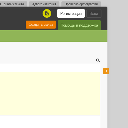
O-анализ текста
Адвего Лингвист
Проверка орфографии
Регистрация
Вход
A
Создать заказ
Помощь и поддержка