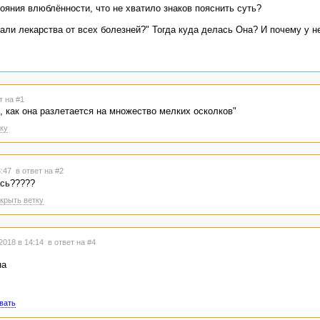
ояния влюблённости, что не хватило знаков пояснить суть?
али лекарства от всех болезней?" Тогда куда делась Она? И почему у н
т на #1
ь, как она разлетается на множество мелких осколков"
ку
3:47
в ответ на #2
ась?????
крыть ветку
2018 в 14:14
в ответ на #4
на
вать