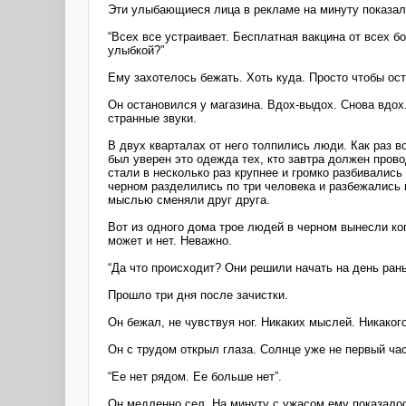
Эти улыбающиеся лица в рекламе на минуту показал
“Всех все устраивает. Бесплатная вакцина от всех б
улыбкой?”
Ему захотелось бежать. Хоть куда. Просто чтобы ос
Он остановился у магазина. Вдох-выдох. Снова вдох.
странные звуки.
В двух кварталах от него толпились люди. Как раз в
был уверен это одежда тех, кто завтра должен пров
стали в несколько раз крупнее и громко разбивались
черном разделились по три человека и разбежались 
мыслью сменяли друг друга.
Вот из одного дома трое людей в черном вынесли ког
может и нет. Неважно.
“Да что происходит? Они решили начать на день ра
Прошло три дня после зачистки.
Он бежал, не чувствуя ног. Никаких мыслей. Никаког
Он с трудом открыл глаза. Солнце уже не первый час
“Ее нет рядом. Ее больше нет”.
Он медленно сел. На минуту с ужасом ему показалось