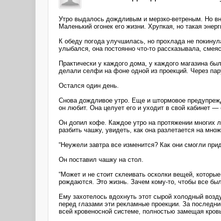
Утро выдалось дождливым и мерзко-ветреным. Но внут
Маленький огонек его жизни. Хрупкая, но такая энер
К обеду погода улучшилась, но прохлада не покинула
улыбался, она постоянно что-то рассказывала, смеяс
Практически у каждого дома, у каждого магазина б
делали селфи на фоне одной из проекций. Через пар
Остался один день.
Снова дождливое утро. Еще и штормовое предупрежде
он любит. Она целует его и уходит в свой кабинет — 
Он допил кофе. Каждое утро на протяжении многих л
разбить чашку, увидеть, как она разлетается на мно
“Неужели завтра все изменится? Как они смогли прид
Он поставил чашку на стол.
“Может и не стоит склеивать осколки вещей, которы
рождаются. Это жизнь. Зачем кому-то, чтобы все бы
Ему захотелось вдохнуть этот сырой холодный возду
перед глазами эти рекламные проекции. За последние
всей кровеносной системе, полностью замещая кровь