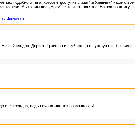
блетках подобного типа, которые доступны лишь "избранным" нашего врем
антастики. А что "мы все умрём" - это и так понятно. Но про политику - н
ть
/
Цитировать
Ночь. Холодно. Дорога. Яркие огни... убежал, не чуствуя ног. Досвидос.
до слёз обидно, ведь начало мне так понравилось!