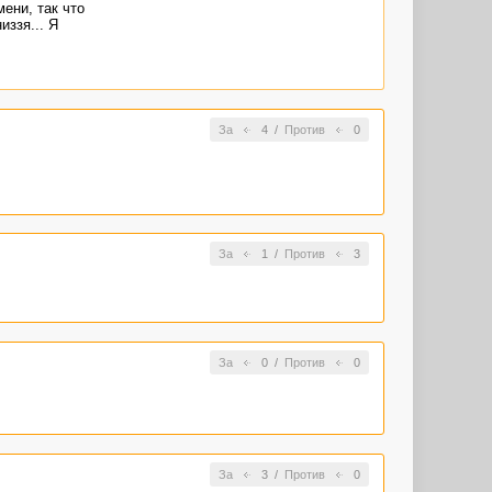
ени, так что
иззя... Я
За
4
/
Против
0
За
1
/
Против
3
За
0
/
Против
0
За
3
/
Против
0