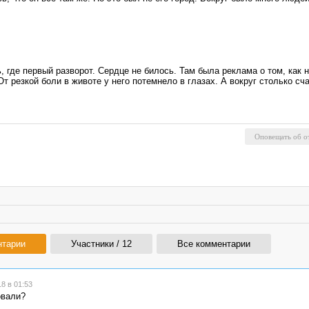
ь, где первый разворот. Сердце не билось. Там была реклама о том, как 
От резкой боли в животе у него потемнело в глазах. А вокруг столько с
нтарии
Участники / 12
Все комментарии
8 в 01:53
овали?