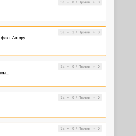
За
0
/
Против
0
За
1
/
Против
0
 факт. Автору
За
0
/
Против
0
ом...
За
0
/
Против
0
За
0
/
Против
0