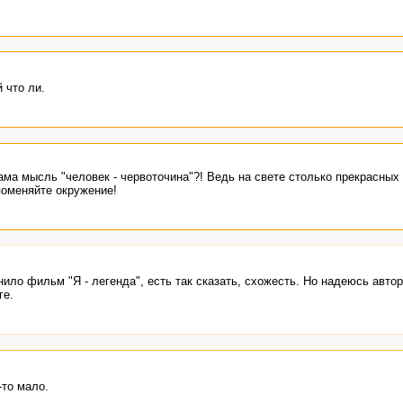
 что ли.
ама мысль "человек - червоточина"?! Ведь на свете столько прекрасных
поменяйте окружение!
ило фильм "Я - легенда", есть так сказать, схожесть. Но надеюсь автор
ге.
то мало.