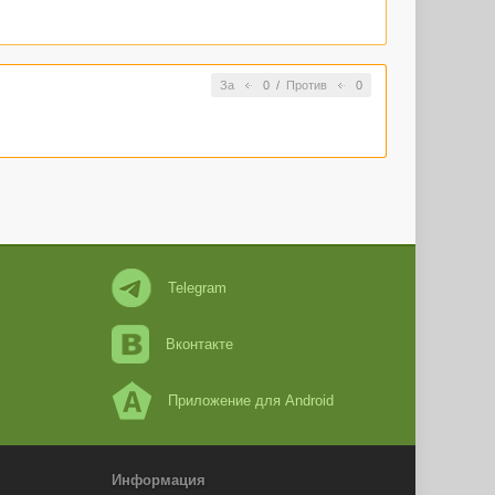
За
0
/
Против
0
Telegram
Вконтакте
Приложение для Android
Информация