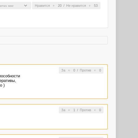
Нравится
20
/
Не нравится
53
За
0
/
Против
0
пособности
еративы,
о )
За
1
/
Против
0