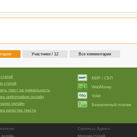
нтарии
Участники / 12
Все комментарии
 статей
МИР / СБП
н статей
WebMoney
ить текст на уникальность
Volet
рка орфографии онлайн
нализ онлайн
Безналичный платеж
ка качества текста
нителю
Сервисы Адвего
 онлайн
Магазин статей