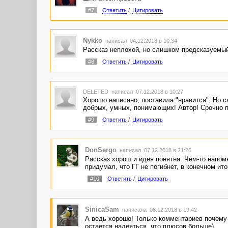
#7
Ответить
/
Цитировать
Nykko
написал 04.12.2018 в 10:34
Рассказ неплохой, но слишком предсказуемый
#8
Ответить
/
Цитировать
DELETED
написал 07.12.2018 в 10:27
Хорошо написано, поставила "нравится". Но с
добрых, умных, понимающих! Автор! Срочно 
#9
Ответить
/
Цитировать
DonSergo
написал 07.12.2018 в 21:26
Рассказ хорош и идея понятна. Чем-то напомн
придумал, что ГГ не погибнет, в конечном ито
#10
Ответить
/
Цитировать
SinicaSam
написала 08.12.2018 в 19:42
А ведь хорошо! Только комментариев почему-
остается надеяться, что плюсов больше)