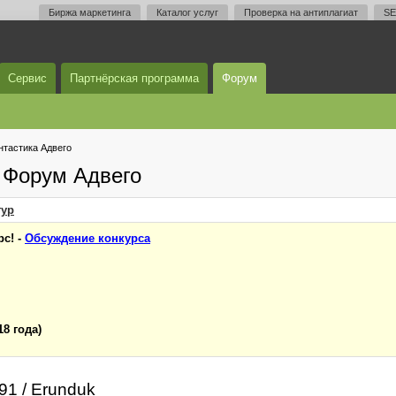
Биржа маркетинга
Каталог услуг
Проверка на антиплагиат
SE
Сервис
Партнёрская программа
Форум
тастика Адвего
 Форум Адвего
ур
с! -
Обсуждение конкурса
18 года)
91 / Erunduk