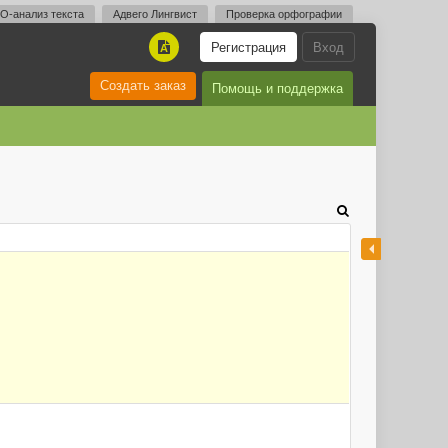
O-анализ текста
Адвего Лингвист
Проверка орфографии
Регистрация
Вход
A
Создать заказ
Помощь и поддержка