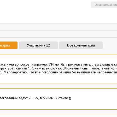
нтарии
Участники / 12
Все комментарии
лась куча вопросов, например: ИИ мог бы прокачать интеллектуальные с
структура психики?.. Она у всех разная. Жизненный опыт, моральные имп
д. Маловероятно, что все поголовно решили бы выпиливать человечеств
градации ведут к... ну, в общем, читайте.))