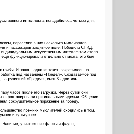
сственного интеллекта, понадобилось четыре дня,
плексы, переселив в них несколько миллиардов
теля и пассажиров защитное поле. Победили СПИД,
 с индивидуальным искусственным интеллектом стало
 еще функционировали отдельно от мозга: это был
грибы. И наша – одна из таких: закрепилась на
зработка под названием «Предел». Создаваемое под
, загрузивший «Предел», смог бы достичь
ару часов после его загрузки. Через сутки они
льно фонтанировали оригинальными идеями. Общение
инял сокрушительное поражение за победу.
Большинство прежних мыслителей сходились в том,
 умнее и культурнее.
е. Насилие, уничтожение флоры и фауны,