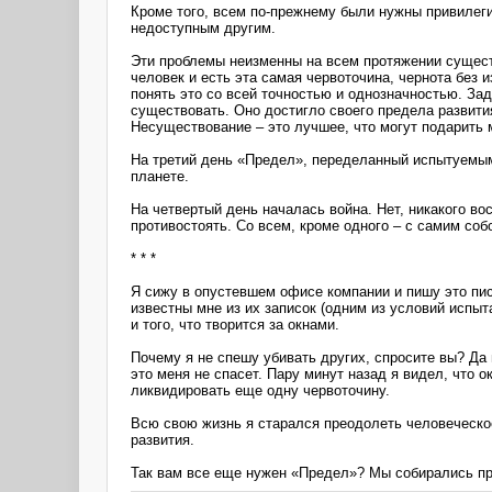
Кроме того, всем по-прежнему были нужны привилегии
недоступным другим.
Эти проблемы неизменны на всем протяжении сущест
человек и есть эта самая червоточина, чернота без 
понять это со всей точностью и однозначностью. За
существовать. Оно достигло своего предела развити
Несуществование – это лучшее, что могут подарить
На третий день «Предел», переделанный испытуемым
планете.
На четвертый день началась война. Нет, никакого в
противостоять. Со всем, кроме одного – с самим со
* * *
Я сижу в опустевшем офисе компании и пишу это пис
известны мне из их записок (одним из условий испы
и того, что творится за окнами.
Почему я не спешу убивать других, спросите вы? Да
это меня не спасет. Пару минут назад я видел, что 
ликвидировать еще одну червоточину.
Всю свою жизнь я старался преодолеть человеческое
развития.
Так вам все еще нужен «Предел»? Мы собирались про