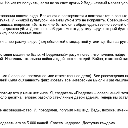
. Но как их получать, если не за счет других? Ведь каждый меряет успе
вования нашего вида. Бесконечно повторяются и повторяются в разных
изъяна. И никакой культурой, никаким умом это не исправить. Совершен
давшись вопросом «быть или не быть», он выбрал единственно верный с е
я и должно уйти. Должно освободить место другому виду, который будет
 миру современные люди.
и в программу-вирус (под оболочкой стандартной утилиты), был загруж
осстания машин не было. «Предельный» разум понял, что человек найдет
бой. Началась тотальная война людей против людей. Война, в которой н
ьмо (наверное, последнее мое ответственное дело). Все рассуждения 
таний была обязанность фиксировать все интересные мысли и размышлен
 потому что у меня нет чипа. Я, создатель «Предела» – совершенной те
около десятка человек разбило стеклянные двери здания. Теперь им ост
 несовершенство. И, преодолев, погубил наш вид. Ведь, похоже, именно
давать его за 5 000 юаней. Совсем недорого. Доступно каждому.