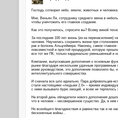
Господь сотворил небо, землю, животных и человека
Мне, Веньян Ли, сотруднику среднего звена в небо
чтобы уничтожить его главное создание.
Как это получилось, спросите вы? Всему виной техн
За последние 100 лет жизнь (из-за перенаселения) 
человек. Научились сохранять жизни при столкновен
рак и болезнь Альцгеймера. Наконец, самое главно
повсеместной и простой процедурой, которую прошл
все тот же ПК, только кардинально уменьшенный и н
Компании, выпускавшие дополнения к основным функц
рынке благодаря нескольким удачным программным п
моим руководством, это дополнение позволило бы, н
интеллектуального совершенства.
И сначала все шло идеально. Пара добровольцев-исп
стали настоящими «людьми 2.0» – яркими индивиду
с ними вызывало бурю эмоций, и всем не терпелось 
На второй день обладатели нового дополнения дошл
что в человек – несовершенное существо. Да, в нем 
Но всеобщего благоденствия и равенства так и не н
бесконечные войны…