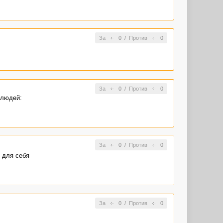
За
0
/
Против
0
За
0
/
Против
0
 людей:
За
0
/
Против
0
 для себя
За
0
/
Против
0