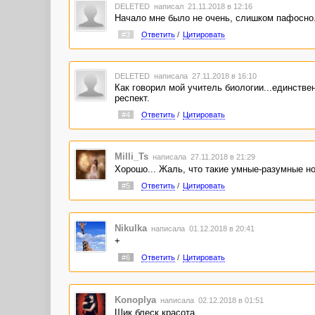
DELETED
написал 21.11.2018 в 12:16
Начало мне было не очень, слишком пафосно. 
#3
Ответить
/
Цитировать
DELETED
написала 27.11.2018 в 16:10
Как говорил мой учитель биологии...единстве
респект.
#4
Ответить
/
Цитировать
Milli_Ts
написала 27.11.2018 в 21:29
Хорошо... Жаль, что такие умные-разумные н
#5
Ответить
/
Цитировать
Nikulka
написала 01.12.2018 в 20:41
+
#6
Ответить
/
Цитировать
Konoplya
написала 02.12.2018 в 01:51
Шик блеск красота