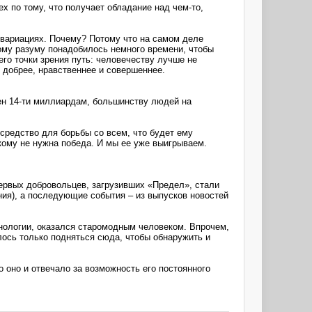
х по тому, что получает обладание над чем-то,
 вариациях. Почему? Потому что на самом деле
ному разуму понадобилось немного времени, чтобы
го точки зрения путь: человечеству лучше не
 добрее, нравственнее и совершеннее.
ен 14-ти миллиардам, большинству людей на
 средство для борьбы со всем, что будет ему
икому не нужна победа. И мы ее уже выигрываем.
первых добровольцев, загрузивших «Предел», стали
ия), а последующие события – из выпусков новостей
хнологии, оказался старомодным человеком. Впрочем,
алось только подняться сюда, чтобы обнаружить и
 оно и отвечало за возможность его постоянного