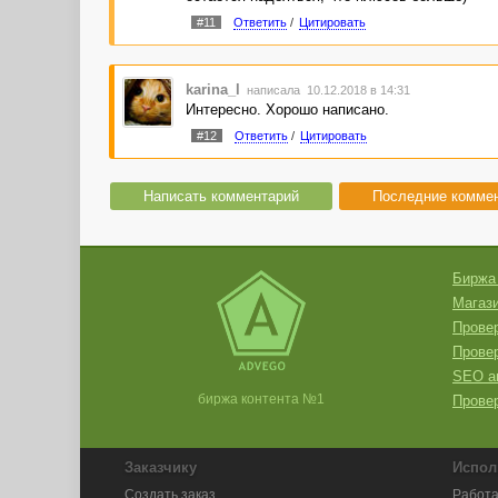
#11
Ответить
/
Цитировать
karina_l
написала 10.12.2018 в 14:31
Интересно. Хорошо написано.
#12
Ответить
/
Цитировать
Написать комментарий
Последние комме
Биржа
Магази
Провер
Прове
SEO а
биржа контента №1
Провер
Заказчику
Испол
Создать заказ
Работа