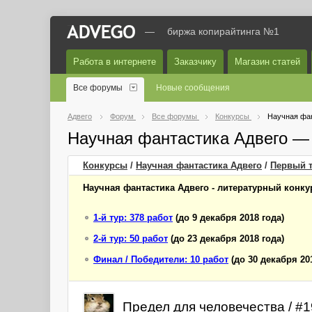
—
биржа копирайтинга №1
Работа в интернете
Заказчику
Магазин статей
Все форумы
Новые сообщения
Адвего
Форум
Все форумы
Конкурсы
Научная фан
Научная фантастика Адвего —
Конкурсы
/
Научная фантастика Адвего
/
Первый
т
Научная фантастика Адвего - литературный конкур
1-й тур: 378 работ
(до 9 декабря 2018 года)
2-й тур: 50 работ
(до 23 декабря 2018 года)
Финал / Победители: 10 работ
(до 30 декабря 20
Предел для человечества / #1