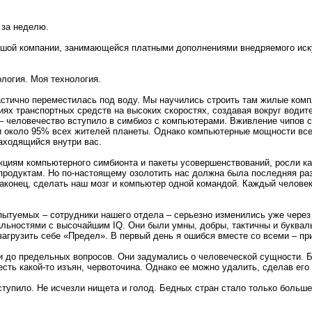
 за неделю.
льшой компании, занимающейся платными дополнениями внедряемого иску
ология. Моя технология.
частично переместилась под воду. Мы научились строить там жилые ком
иях транспортных средств на высоких скоростях, создавая вокруг води
е – человечество вступило в симбиоз с компьютерами. Вживление чипов
и около 95% всех жителей планеты. Однако компьютерные мощности все
аходящийся внутри вас.
иям компьютерного симбионта и пакеты усовершенствований, росли как 
родуктам. Но по-настоящему озолотить нас должна была последняя ра
аконец, сделать наш мозг и компьютер одной командой. Каждый человек
ытуемых – сотрудники нашего отдела – серьезно изменились уже через п
альностями с высочайшим IQ. Они были умны, добры, тактичны и буква
загрузить себе «Предел». В первый день я ошибся вместе со всеми – пр
и до предельных вопросов. Они задумались о человеческой сущности. 
есть какой-то изъян, червоточина. Однако ее можно удалить, сделав его
аступило. Не исчезли нищета и голод. Бедных стран стало только больш