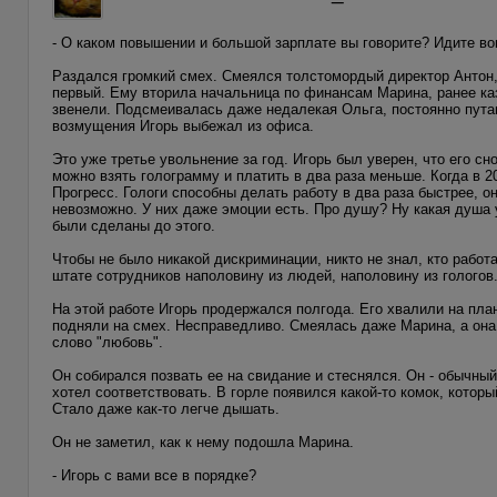
- О каком повышении и большой зарплате вы говорите? Идите во
Раздался громкий смех. Смеялся толстомордый директор Антон, о
первый. Ему вторила начальница по финансам Марина, ранее каз
звенели. Подсмеивалась даже недалекая Ольга, постоянно путав
возмущения Игорь выбежал из офиса.
Это уже третье увольнение за год. Игорь был уверен, что его сн
можно взять голограмму и платить в два раза меньше. Когда в 2
Прогресс. Гологи способны делать работу в два раза быстрее, о
невозможно. У них даже эмоции есть. Про душу? Ну какая душа у
были сделаны до этого.
Чтобы не было никакой дискриминации, никто не знал, кто работ
штате сотрудников наполовину из людей, наполовину из гологов
На этой работе Игорь продержался полгода. Его хвалили на пла
подняли на смех. Несправедливо. Смеялась даже Марина, а она 
слово "любовь".
Он собирался позвать ее на свидание и стеснялся. Он - обычный
хотел соответствовать. В горле появился какой-то комок, котор
Стало даже как-то легче дышать.
Он не заметил, как к нему подошла Марина.
- Игорь с вами все в порядке?