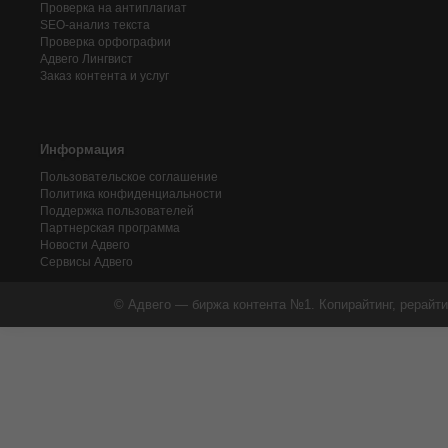
Проверка на антиплагиат
SEO-анализ текста
Проверка орфографии
Адвего
Лингвист
Заказ контента и услуг
Информация
Пользовательское соглашение
Политика конфиденциальности
Поддержка пользователей
Партнерская программа
Новости Адвего
Сервисы Адвего
© Адвего — биржа контента №1. Копирайтинг, рерайти