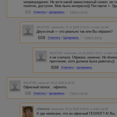
непринужденно. Не ахти какой замысловатый сюжет, не та
понятно, доступно. Мне было интересно)) Поставлю +. Уд
#4
Ответить
/
Цитировать
/
Скрыть ветку
DELETED
написала 21.11.2018 в 01:02
в ответ на #4
Двухсотый — это реально так или Вы образно?
#11
Ответить
/
Цитировать
/
Скрыть ветку
DELETED
написала 21.11.2018 в 10:11
в ответ н
я не считала. Образно, конечно. Но близк
прочтение, хотя должна была работать))
#12
Ответить
/
Цитировать
DELETED
написал 20.11.2018 в 00:32
Офисный геолог... офигеть.
#5
Ответить
/
Цитировать
/
Скрыть ветку
ulanova
написала 20.11.2018 в 04:41
в ответ на #5
А где написано, что он офисный ГЕОЛОГ? А! Вы, 