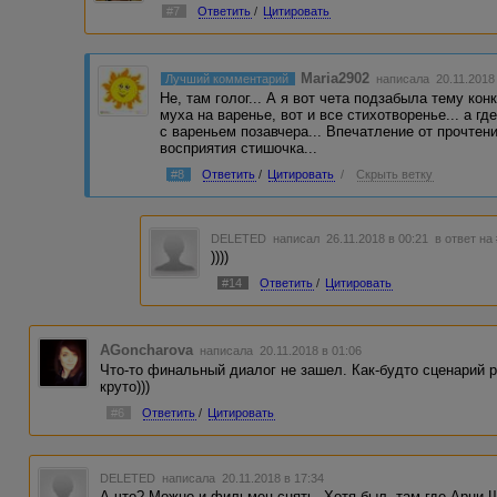
#7
Ответить
/
Цитировать
Maria2902
Лучший комментарий
написала 20.11.2018
Не, там голог... А я вот чета подзабыла тему кон
муха на варенье, вот и все стихотворенье... а гд
с вареньем позавчера... Впечатление от прочтен
восприятия стишочка...
#8
Ответить
/
Цитировать
/
Скрыть ветку
DELETED
написал 26.11.2018 в 00:21
в ответ на
))))
#14
Ответить
/
Цитировать
AGoncharova
написала 20.11.2018 в 01:06
Что-то финальный диалог не зашел. Как-будто сценарий р
круто)))
#6
Ответить
/
Цитировать
DELETED
написала 20.11.2018 в 17:34
А что? Можно и фильмец снять. Хотя был, там где Арни Ш.