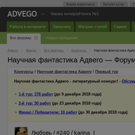
Биржа маркетинга
Каталог услуг
П
—
биржа копирайтинга №1
Работа в интернете
Заказчику
Магазин статей
Сервис
Все форумы
Новые сообщения
Адвего
Форум
Все форумы
Конкурсы
Научная фантастика Адве
Научная фантастика Адвего — Форум
Конкурсы
/
Научная фантастика Адвего
/
Первый
тур
Научная фантастика Адвего - литературный конкурс! -
Обсуж
1-й тур: 378 работ
(до 9 декабря 2018 года)
2-й тур: 50 работ
(до 23 декабря 2018 года)
Финал / Победители: 10 работ
(до 30 декабря 2018 года)
Любовь / #240 / karina_l