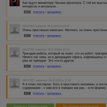
Как будто миниатюру Чехова прочитала. С той же мыслью
интересно и актуально...
#16
Ответить
/
Цитировать
DELETED
написал 29.11.2018 в 19:38
Очень простенько написано. Неплохо, но очень простень
#17
Ответить
/
Цитировать
DELETED
написал 29.11.2018 в 21:16
Трагедия робота, который не знает, что он робот; трагедия
Ничего так тема, но в декорациях офиса, кофемашины и 
уже не трагедия. Это что-то другое.
#18
Ответить
/
Цитировать
DELETED
написала 05.12.2018 в 17:42
А я плюс поставлю. Хоть и простовато изложено, и посл
содержанию - с ним все в порядке как раз, - а по форме).
#19
Ответить
/
Цитировать
Написать комментарий
Последние комментарии