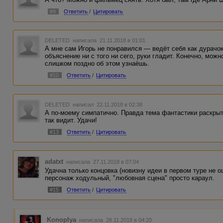
#9
Ответить
/
Цитировать
DELETED
написала 21.11.2018 в 01:01
А мне сам Игорь не понравился — ведёт себя как дурачо
объяснение ни с того ни сего, руки гладит. Конечно, можно
слишком поздно об этом узнаёшь.
#10
Ответить
/
Цитировать
DELETED
написал 22.11.2018 в 02:38
А по-моему симпатично. Правда тема фантастики раскрыта
так видит. Удачи!
#13
Ответить
/
Цитировать
adatxt
написала 27.11.2018 в 07:04
Удачна только концовка (новизну идеи в первом туре не 
персонаж ходульный, "любовная сцена" просто караул.
#15
Ответить
/
Цитировать
Konoplya
написала 28.11.2018 в 04:20