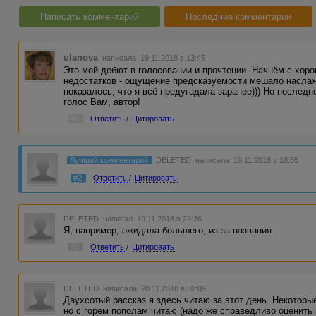
Написать комментарий
Последние комментарии
ulanova
написала 19.11.2018 в 13:45
Это мой дебют в голосовании и прочтении. Начнём с хоро
недостатков - ощущение предсказуемости мешало наслаж
показалось, что я всё предугадала заранее))) Но последн
голос Вам, автор!
#1
Ответить
/
Цитировать
Лучший комментарий
DELETED
написала 19.11.2018 в 18:55
#2
Ответить
/
Цитировать
DELETED
написал 19.11.2018 в 23:36
Я, например, ожидала большего, из-за названия...
#3
Ответить
/
Цитировать
DELETED
написала 20.11.2018 в 00:09
Двухсотый рассказ я здесь читаю за этот день. Некоторы
но с горем пополам читаю (надо же справедливо оценить 