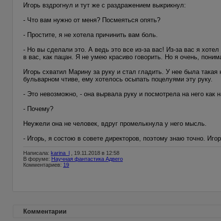
Игорь вздрогнул и тут же с раздражением выкрикнул:
- Что вам нужно от меня? Посмеяться опять?
- Простите, я не хотела причинить вам боль.
- Но вы сделали это. А ведь это все из-за вас! Из-за вас я хот
в вас, как пацан. Я не умею красиво говорить. Но я очень, пони
Игорь схватил Марину за руку и стал гладить. У нее была такая
бульварном чтиве, ему хотелось осыпать поцелуями эту руку.
- Это невозможно, - она вырвала руку и посмотрела на него как 
- Почему?
Неужели она не человек, вдруг промелькнула у него мысль.
- Игорь, я состою в совете директоров, поэтому знаю точно. Игор
Написала:
karina_l
, 19.11.2018 в 12:58
В форуме:
Научная фантастика Адвего
Комментариев:
19
Комментарии