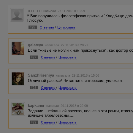
DELETED
написал 27.11.2018 в 13:59
У Вас получилась философская притча и "Кладбище дом
Плюсую.
#25
Ответить
/
Цитировать
galateya
написала 27.11.2018 в 20:27
Если "живые не могли к ним прикоснуться", как доктор 
#27
Ответить
/
Цитировать
SanzhKseniya
написала 29.11.2018 в 15:06
Отличный рассказ! Читается с интересом, увлекает.
#28
Ответить
/
Цитировать
kapkaner
написал 29.11.2018 в 22:09
Задание - небольшой рассказ, нельзя в эти рамки, втис
излишне тяжеловесны.....
#29
Ответить
/
Цитировать