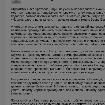
Агрохимик Олег Прохоров - один из ученых исследовательской б
местных традициях: погребальную повозку с телом отправили в 
подоспел помимо прочих и сам Олег. Он открыл дверь, бодро по
«Ну хоть работа не встанет», – нарушил тишину медик Борис Ев
А чтобы понять, о чем идет речь, надо знать об одной маленькой,
на планете проходил намного оживленнее, чем аналогичный празд
действительно удостаивали своих близких визитами. Когда перв
поразились, несмотря на то, что были готовы к любым странност
когда дверь распахнулась, и на порог ступил отец его иноземно
прошагал мимо гостя, уселся на табурет и потребовал: «Неси мне
Ближе познакомившись с Китцу, земляне узнали, что тот свет н
глубине которых клубилось плотное темно-фиолетовое марево с
одинаковыми полюсами магнита), а покинувших этот мир приним
могли обходиться без еды и воды, хотя не отказывались от угощ
прекрасно справлялись с любимым делом. Так повариха Парацу 
и сейчас тачал превосходные сапоги. Со временем они приходили
прикоснуться. А спустя годы почти все уходили навсегда.
Как ученые с Земли решились на такой эксперимент? Пожалуй, о
позволяли крутиться возле ущелья, но поскольку любые аппарат
данных у землян было мало. А бывших живых старший рода Боц
узнать: почему мертвые приходили снова и снова и почему одна
ваша история».
Жена же Олега Светлана просто хотела, чтобы он вернулся. Ее 
хотел уйти с базы, его не пустили, закрыв в комнате. Он с ужа