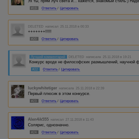
Ух ты, прям луч света и... кажется, знакомый стиль:) На
#19
Ответить
/
Цитировать
DELETED
написал 25.11.2018 в 00:33
+++++++!!!!!
#20
Ответить
/
Цитировать
Лучший комментарий
DELETED
написала 25.11.2018 в 19:21
Конкурс вроде не философских размышлений, научной фа
#22
Ответить
/
Цитировать
luckywhitetiger
написала 25.11.2018 в 22:39
Первый плюсик в этом конкурсе.
#23
Ответить
/
Цитировать
Alen4ik555
написал 27.11.2018 в 11:43
Солярис, однозначно.
#24
Ответить
/
Цитировать