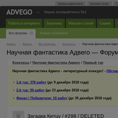
Биржа маркетинга
Каталог услуг
П
—
биржа копирайтинга №1
Работа в интернете
Заказчику
Магазин статей
Сервис
Все форумы
Новые сообщения
Адвего
Форум
Все форумы
Конкурсы
Научная фантастика Адве
Научная фантастика Адвего — Форум
Конкурсы
/
Научная фантастика Адвего
/
Первый
тур
Научная фантастика Адвего - литературный конкурс! -
Обсуж
1-й тур: 378 работ
(до 9 декабря 2018 года)
2-й тур: 50 работ
(до 23 декабря 2018 года)
Финал / Победители: 10 работ
(до 30 декабря 2018 года)
Загадка Китцу / #298 / DELETED