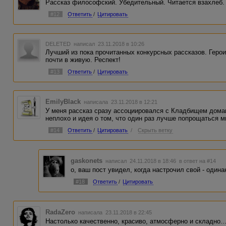
Рассказ философский. Убедительный. Читается взахлеб.
#12
Ответить
/
Цитировать
DELETED
написал 23.11.2018 в 10:26
Лучший из пока прочитанных конкурсных рассказов. Геро
почти в живую. Респект!
#13
Ответить
/
Цитировать
EmilyBlack
написала 23.11.2018 в 12:21
У меня рассказ сразу ассоциировался с Кладбищем дома
неплохо и идея о том, что один раз лучше попрощаться м
#14
Ответить
/
Цитировать
/
Скрыть ветку
gaskonets
написал 24.11.2018 в 18:46
в ответ на #14
о, ваш пост увидел, когда настрочил свой - один
#18
Ответить
/
Цитировать
RadaZero
написала 23.11.2018 в 22:45
Настолько качественно, красиво, атмосферно и складно...