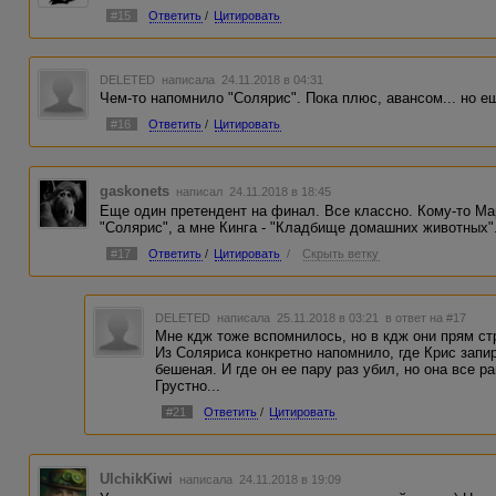
#15
Ответить
/
Цитировать
DELETED
написала 24.11.2018 в 04:31
Чем-то напомнило "Солярис". Пока плюс, авансом... но е
#16
Ответить
/
Цитировать
gaskonets
написал 24.11.2018 в 18:45
Еще один претендент на финал. Все классно. Кому-то Ма
"Солярис", а мне Кинга - "Кладбище домашних животных"
#17
Ответить
/
Цитировать
/
Скрыть ветку
DELETED
написала 25.11.2018 в 03:21
в ответ на #17
Мне кдж тоже вспомнилось, но в кдж они прям стр
Из Соляриса конкретно напомнило, где Крис запир
бешеная. И где он ее пару раз убил, но она все 
Грустно...
#21
Ответить
/
Цитировать
UlchikKiwi
написала 24.11.2018 в 19:09