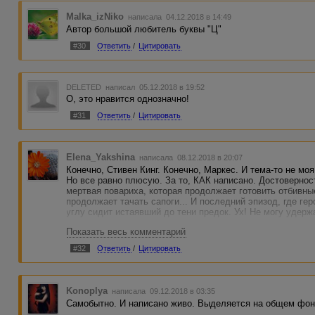
Malka_izNiko
написала 04.12.2018 в 14:49
Автор большой любитель буквы "Ц"
#30
Ответить
/
Цитировать
DELETED
написал 05.12.2018 в 19:52
О, это нравится однозначно!
#31
Ответить
/
Цитировать
Elena_Yakshina
написала 08.12.2018 в 20:07
Конечно, Стивен Кинг. Конечно, Маркес. И тема-то не мо
Но все равно плюсую. За то, КАК написано. Достоверно
мертвая повариха, которая продолжает готовить отбивны
продолжает тачать сапоги... И последний эпизод, где гер
углу сидит истаявший до тени предок. Ух! Не могу удерж
Показать весь комментарий
"Хорошие книги всегда правдивы, даже если в них описы
было и не будет".(С.Лем "Рассказы о пилоте Пирксе")
#32
Ответить
/
Цитировать
Этот рассказ - хороший.
Konoplya
написала 09.12.2018 в 03:35
Самобытно. И написано живо. Выделяется на общем фон