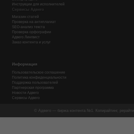
Инструкции для исполнителей
Сервисы Адвего
Магазин статей
Проверка на антиплагиат
SEO-анализ текста
Проверка орфографии
Адвего
Лингвист
Заказ контента и услуг
Информация
Пользовательское соглашение
Политика конфиденциальности
Поддержка пользователей
Партнерская программа
Новости Адвего
Сервисы Адвего
© Адвего — биржа контента №1. Копирайтинг, рерайти