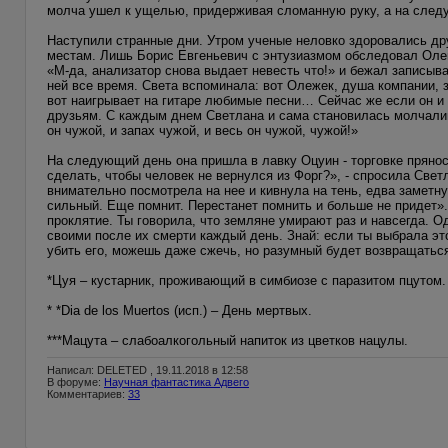
молча ушел к ущелью, придерживая сломанную руку, а на следу
Наступили странные дни. Утром ученые неловко здоровались дру
местам. Лишь Борис Евгеньевич с энтузиазмом обследовал Олег
«М-да, анализатор снова выдает невесть что!» и бежал записыв
ней все время. Света вспоминала: вот Олежек, душа компании, з
вот наигрывает на гитаре любимые песни… Сейчас же если он и 
друзьям. С каждым днем Светлана и сама становилась молчалив
он чужой, и запах чужой, и весь он чужой, чужой!»
На следующий день она пришла в лавку Оцуин - торговке прянос
сделать, чтобы человек не вернулся из Форг?», - спросила Свет
внимательно посмотрела на нее и кивнула на тень, едва заметну
сильный. Еще помнит. Перестанет помнить и больше не придет»
проклятие. Ты говорила, что земляне умирают раз и навсегда. 
своими после их смерти каждый день. Знай: если ты выбрала это
убить его, можешь даже сжечь, но разумный будет возвращаться 
*Цуя – кустарник, проживающий в симбиозе с паразитом пцутом.
* *Dia de los Muertos (исп.) – День мертвых.
***Мацута – слабоалкогольный напиток из цветков нацулы.
Написал: DELETED , 19.11.2018 в 12:58
В форуме:
Научная фантастика Адвего
Комментариев:
33