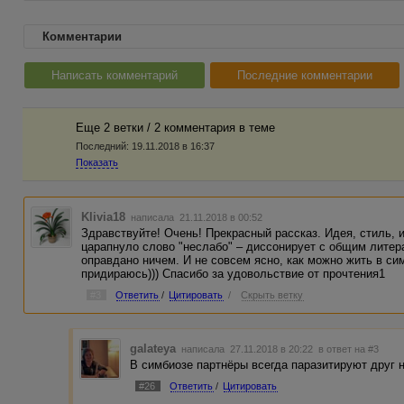
Комментарии
Написать комментарий
Последние комментарии
Еще 2 ветки / 2 комментария в темe
Последний:
19.11.2018 в 16:37
Показать
Klivia18
написала 21.11.2018 в 00:52
Здравствуйте! Очень! Прекрасный рассказ. Идея, стиль, 
царапнуло слово "неслабо" – диссонирует с общим литер
оправдано ничем. И не совсем ясно, как можно жить в сим
придираюсь))) Спасибо за удовольствие от прочтения1
#3
Ответить
/
Цитировать
/
Скрыть ветку
galateya
написала 27.11.2018 в 20:22
в ответ на #3
В симбиозе партнёры всегда паразитируют друг н
#26
Ответить
/
Цитировать