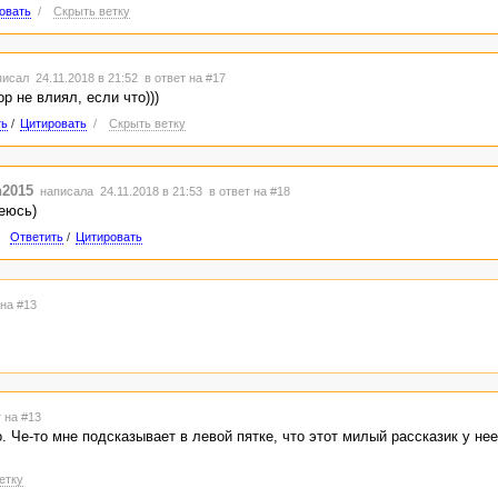
овать
/
Скрыть ветку
исал 24.11.2018 в 21:52
в ответ на #17
ор не влиял, если что)))
ть
/
Цитировать
/
Скрыть ветку
h2015
написала 24.11.2018 в 21:53
в ответ на #18
еюсь)
Ответить
/
Цитировать
 на #13
 на #13
. Че-то мне подсказывает в левой пятке, что этот милый рассказик у нее
етку