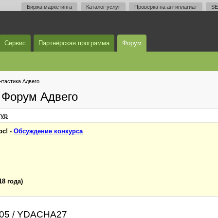
Биржа маркетинга
Каталог услуг
Проверка на антиплагиат
SE
Сервис
Партнёрская программа
Форум
тастика Адвего
 Форум Адвего
ур
с! -
Обсуждение конкурса
18 года)
#305 / YDACHA27