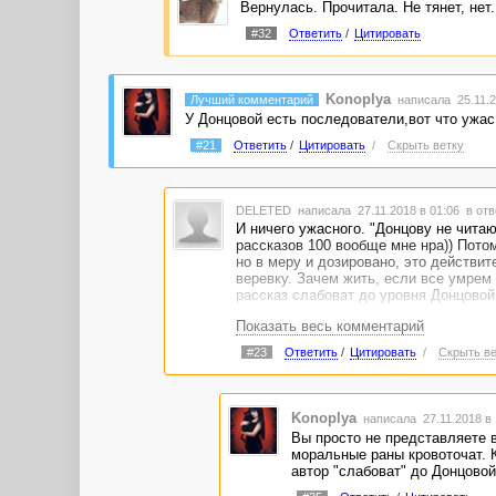
Вернулась. Прочитала. Не тянет, нет.
#32
Ответить
/
Цитировать
Konoplya
Лучший комментарий
написала 25.11.2
У Донцовой есть последователи,вот что ужас
#21
Ответить
/
Цитировать
/
Скрыть ветку
DELETED
написала 27.11.2018 в 01:06
в отв
И ничего ужасного. "Донцову не читаю
рассказов 100 вообще мне нра)) Потом
но в меру и дозировано, это действит
веревку. Зачем жить, если все умрем
рассказ слабоват до уровня Донцовой
Показать весь комментарий
#23
Ответить
/
Цитировать
/
Скрыть ве
Konoplya
написала 27.11.2018 в
Вы просто не представляете 
моральные раны кровоточат. К
автор "слабоват" до Донцовой