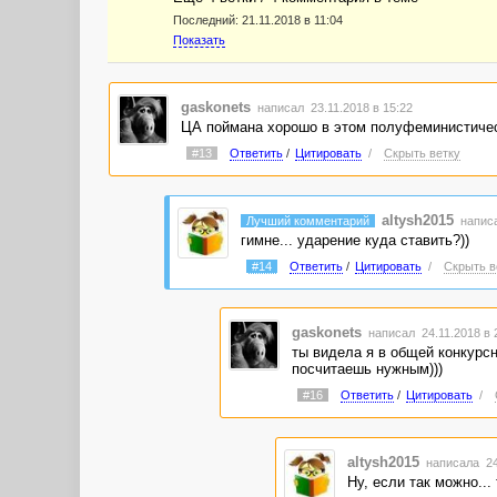
Последний:
21.11.2018 в 11:04
Показать
gaskonets
написал 23.11.2018 в 15:22
ЦА поймана хорошо в этом полуфеминистичес
#13
Ответить
/
Цитировать
/
Скрыть ветку
altysh2015
Лучший комментарий
написа
гимне... ударение куда ставить?))
#14
Ответить
/
Цитировать
/
Скрыть в
gaskonets
написал 24.11.2018 в
ты видела я в общей конкурсн
посчитаешь нужным)))
#16
Ответить
/
Цитировать
/
altysh2015
написала 24
Ну, если так можно...