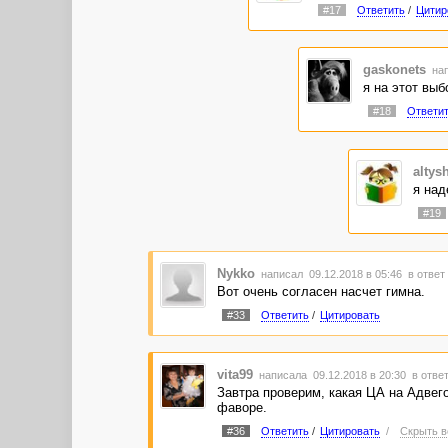
#17
Ответить
/
Цитир
gaskonets
нап
я на этот выб
#18
Ответи
altys
я над
#19
Nykko
написал 09.12.2018 в 05:46
в ответ
Вот очень согласен насчет гимна.
#33
Ответить
/
Цитировать
vita99
написала 09.12.2018 в 20:30
в ответ
Завтра проверим, какая ЦА на Адвего
фаворе.
#36
Ответить
/
Цитировать
/
Скрыть в