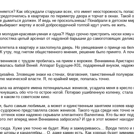
яется? Как обсуждали старушки всех, кто имеет неосторожность попасть
средоточились в квартирах по периметру двора и торчат в окнах. Такой
бще дымиться должен. И ведь не проскользнешь! Понабрали в детском м
 выбирают жертву и всей добросердечной толпой идут учить ее жить.
ся молодая-красивая-умная и одна?! Надо срочно пристроить носки кому-н
 холостяка целый арсенал от надувной барышни до самоготовящих делика
влетела в квартиру и захлопнула дверь. Но увещевания о принце на бе
К утру, под гнетом общественного мнения, решение было принято. А поч
венников с трудом пробилась на прием к ворожее. Вениамина Аристарх
овалась бабой Веней. Аппарат Будущее-Х01, подаренный внуком, надежн
 дизайна. Зловещие знаки на стенах, благовония, таинственный полумра
ю магической власти. Я, по крайней мере, попалась точно.
ла на аппарате имена потенциальных женихов, усадила меня в кресло и
тукнувшись обо что-то острое ногой. Потираю ушибленную коленку, стала
 в каком-то советском кино.
и, было самым любимым, а может и единственным занятием хозяев кварт
 судорожно представляла своих женихов. Такого чуда среди них точно 
 оттенок кожи надежно скрывали элегантного Валентина. Кто бы мог поду
 это лет вперед меня Вениамина забросила? И где в этот момент находи
 отсюда. Хуже уже точно не будет. Жму и зажмуриваюсь… Вроде тепло и
ные шторы и канделябры… О, даже камин есть. Как хорошо будет зимними