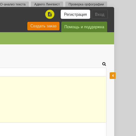
O-анализ текста
Адвего Лингвист
Проверка орфографии
Регистрация
Вход
A
Создать заказ
Помощь и поддержка