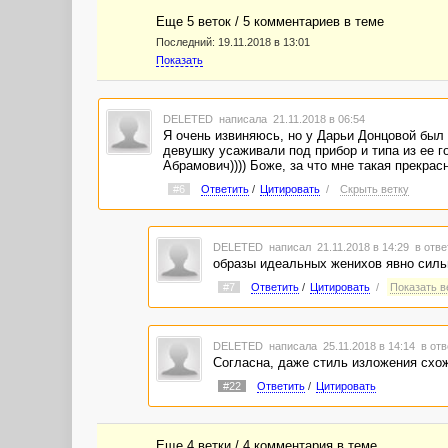
Еще 5 веток / 5 комментариев в темe
Последний:
19.11.2018 в 13:01
Показать
DELETED
написала 21.11.2018 в 06:54
Я очень извиняюсь, но у Дарьи Донцовой был 
девушку усаживали под прибор и типа из ее г
Абрамович)))) Боже, за что мне такая прекрасн
#6
Ответить
/
Цитировать
/
Скрыть ветку
DELETED
написал 21.11.2018 в 14:29
в отве
образы идеальных женихов явно силь
#7
Ответить
/
Цитировать
/
Показать ве
DELETED
написала 25.11.2018 в 14:14
в отв
Согласна, даже стиль изложения схож
#22
Ответить
/
Цитировать
Еще 4 ветки / 4 комментария в темe