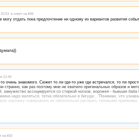
 20:53
в ответ на #36
е могу отдать пока предпочтение ни одному из вариантов развития событ
одумала))
в 12:40
то очень знакомого. Сюжет то ли где-то уже где встречался, то ли прост
ни странно, как раз поэтому мне не хватило оригинальных образов и мет
 замужество ассоциируется со стиркой носков, ворожея - бывшая баба 
камина надо валяться, тетка обязательно в бигуди... Понимаю, что узнав
овую картинку совершенно не обязательно рисовать типовыми приемами.
оплю, так сказать, материала для сравнительного анализа:) Может, и п
й ворожеи, что плюсов тут и без меня понаставят....
т на #20