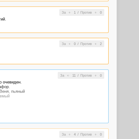
За
1
/
Против
0
ий.
За
0
/
Против
2
За
11
/
Против
0
о очевиден.
афор.
Веня, пьяный
аемый
люс поставлю
За
4
/
Против
0