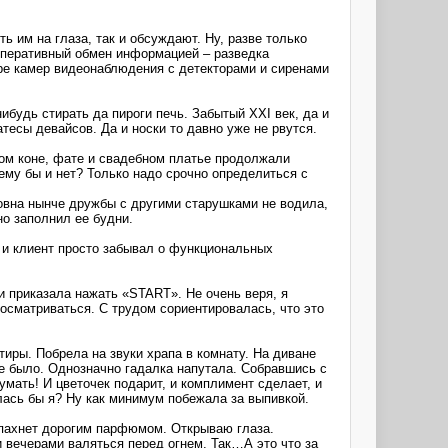
 им на глаза, так и обсуждают. Ну, разве только
 оперативный обмен информацией – разведка
ире камер видеонаблюдения с детекторами и сиренами
ибудь стирать да пироги печь. Забытый XXI век, да и
тесы девайсов. Да и носки то давно уже не рвутся.
лом коне, фате и свадебном платье продолжали
ему бы и нет? Только надо срочно определиться с
овна нынче дружбы с другими старушками не водила,
о заполнил ее будни.
к и клиент просто забывал о функциональных
 приказала нажать «START». Не очень веря, я
 осматриваться. С трудом сориентировалась, что это
иры. Побрела на звуки храпа в комнату. На диване
не было. Однозначно гадалка напутала. Собравшись с
мать! И цветочек подарит, и комплимент сделает, и
лась бы я? Ну как минимум побежала за выпивкой.
 пахнет дорогим парфюмом. Открываю глаза.
 вечерами валяться перед огнем. Так…А это что за