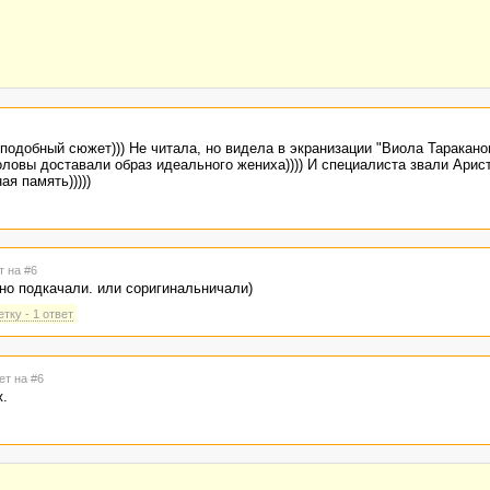
подобный сюжет))) Не читала, но видела в экранизации "Виола Тараканов
оловы доставали образ идеального жениха)))) И специалиста звали Арис
ая память)))))
т на #6
но подкачали. или соригинальничали)
тку - 1 ответ
ет на #6
.