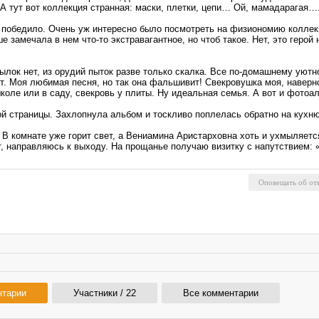
 А тут вот коллекция странная: маски, плетки, цепи… Ой, мамадарагая…
 победило. Очень уж интересно было посмотреть на физиономию коллекц
замечала в нем что-то экстравагантное, но чтоб такое. Нет, это герой 
лок нет, из орудий пыток разве только скалка. Все по-домашнему уютн
ает. Моя любимая песня, но так она фальшивит! Свекровушка моя, навер
 школе или в саду, свекровь у плиты. Ну идеальная семья. А вот и фото
й страницы. Захлопнула альбом и тоскливо поплелась обратно на кух
 В комнате уже горит свет, а Вениамина Аристарховна хоть и ухмыляетс
, направляюсь к выходу. На прощанье получаю визитку с напутствием: 
нтарии
Участники / 22
Все комментарии