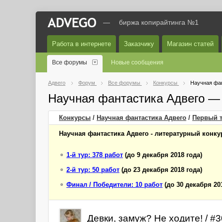
—
биржа копирайтинга №1
Работа в интернете
Заказчику
Магазин статей
Все форумы
Новые сообщения
Адвего
Форум
Все форумы
Конкурсы
Научная фан
Научная фантастика Адвего —
Конкурсы
/
Научная фантастика Адвего
/
Первый
т
Научная фантастика Адвего - литературный конкур
1-й тур: 378 работ
(до 9 декабря 2018 года)
2-й тур: 50 работ
(до 23 декабря 2018 года)
Финал / Победители: 10 работ
(до 30 декабря 20
Девки, замуж? Не ходите! / 