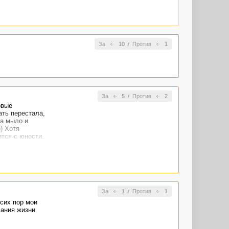
За
10
/
Против
1
За
5
/
Против
2
рвые
ать перестала,
на мыло и
) Хотя
ится с юности.
За
1
/
Против
1
сих пор мои
сания жизни