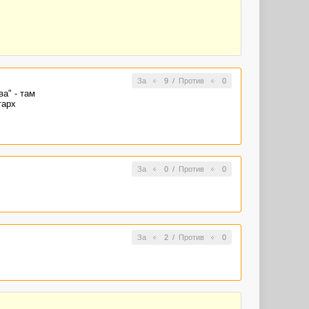
За
9
/
Против
0
а" - там
тарх
За
0
/
Против
0
За
2
/
Против
0