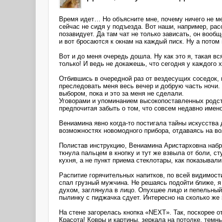
Время идет… Но объясните мне, почему ничего не мен
сейчас не сидя у подъезда. Вот наши, например, рас
позавидует. Да там чат не только зависать, он воо
и вот бросаются к окнам на каждый писк. Ну а потом
Вот и до меня очередь дошла. Ну как это я, такая в
только! И ведь не докажешь, что сегодня у каждого
Отбившись в очередной раз от вездесущих соседок, 
преследовать меня весь вечер и добрую часть ночи. 
выбором, пока и это за меня не сделали.
Уговорами и упоминанием высокопоставленных родст
предпочитая забыть о том, что совсем недавно имен
Вениамина явно когда-то постигала тайны искусства
возможностях новомодного прибора, отдаваясь на вол
Полистав инструкцию, Вениамина Аристарховна набра
ткнула пальцем в кнопку и тут же взвыла от боли, с
кухня, а не пункт приема стеклотары, как показывали
Распитие горячительных напитков, по всей видимост
спал грузный мужчина. Не решаясь подойти ближе, я
духом, заглянула в лицо. Опухшее лицо и пепельный
пылинку с пиджачка сдует. Интересно на сколько же
На стене загорелась кнопка «NEXT». Так, поскорее
Красота! Ковры и картины, зеркала на потолке, тем