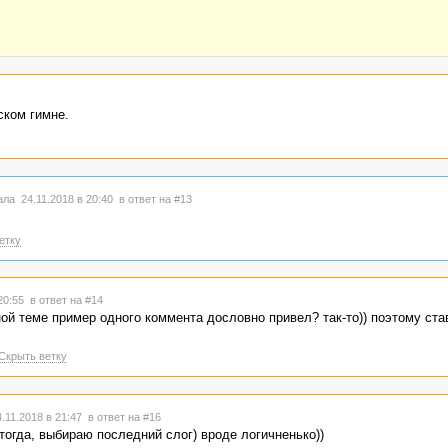
ком гимне.
ла 24.11.2018 в 20:40
в ответ на #13
етку
 20:55
в ответ на #14
ой теме пример одного коммента дословно привел? так-то)) поэтому ста
Скрыть ветку
.11.2018 в 21:47
в ответ на #16
 тогда, выбираю последний слог) вроде логичненько))