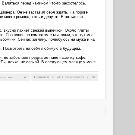
. Валяться перед камином что-то расхотелось.
ионера. Он не заставил себя ждать. На пороге
не моего романа, хоть и депутат. В пятьдесят
о, вкусно пахнет свежей выпечкой. Около плиты
ное. Прошлась по комнатам с мыслями, что тут мне
альбомчик. Сейчас загляну, полюбуюсь на мужа и на
ню. Посмотреть на себя любимую в будущем…
я, но заботливо предлагает мне чашечку кофе.
«Ты, дочка, не серчай. В следующем месяце у меня
Нравится
24
/
Не нравится
92