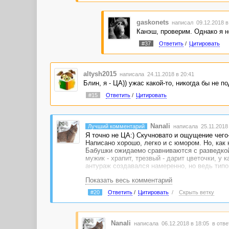
gaskonets
написал 09.12.2018 в
Канэш, проверим. Однако я н
#37
Ответить
/
Цитировать
altysh2015
написала 24.11.2018 в 20:41
Блин, я - ЦА)) ужас какой-то, никогда бы не п
#15
Ответить
/
Цитировать
Nanali
Лучший комментарий
написала 25.11.2018 
Я точно не ЦА:) Скучновато и ощущение чего-
Написано хорошо, легко и с юмором. Но, как 
Бабушки ожидаемо сравниваются с разведкой,
мужик - храпит, трезвый - дарит цветочки, у 
антураж создавался намеренно, но ведь тип
Показать весь комментарий
Вернусь после того, как дочитаю работы, нак
за легкость слога. Хотя предвижу, не хуже то
#20
Ответить
/
Цитировать
/
Скрыть ветку
Nanali
написала 06.12.2018 в 18:05
в отве