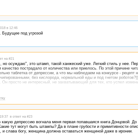
018 в 12:46
. Будущее под угрозой
ет на #21
, но осуждаю", это штамп, такой ханжеский уже. Легкий стиль у нее. Пе
 качество пострадало от количества или приелось. По этой причине чит
ельно таблетка от депрессии, а что мы наблюдаем на конкурсе - рецепт 
 чипированными, без кислорода, нормальной еды и под гнетом роботов?))
. Он просто не интересный, не захватывающий для тех, кто успел измен
тку
 19:37
в ответ на #23
в какую депрессию вогнала меня первая попавшаяся книга Донцовой. До 
акие тут могут быть штампы? Да в плане грубости и примитивности опи
, и слава богу, женщина должна оставаться женщиной даже в иронии.