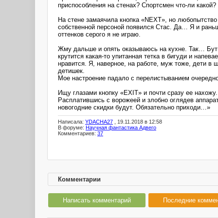
приспособления на стенах? Спортсмен что-ли какой?
На стене замаячила кнопка «NEXT», но любопытство
собственной персоной появился Стас. Да… Я и раньше 
оттенков серого я не играю.
Жму дальше и опять оказываюсь на кухне. Так… Буты
крутится какая-то упитанная тетка в бигуди и напев
нравится. Я, наверное, на работе, муж тоже, дети в
детишек.
Мое настроение падало с перелистыванием очередно
Ищу глазами кнопку «EXIT» и почти сразу ее нахожу.
Расплатившись с ворожеей и злобно оглядев аппарат
новогодние скидки будут. Обязательно приходи…»
Написала:
YDACHA27
, 19.11.2018 в 12:58
В форуме:
Научная фантастика Адвего
Комментариев:
37
Комментарии
Написать комментарий
Последние комме