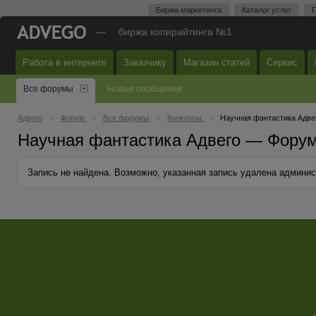
Биржа маркетинга
Каталог услуг
П
—
биржа копирайтинга №1
Работа в интернете
Заказчику
Магазин статей
Сервис
Все форумы
Новые сообщения
Адвего
Форум
Все форумы
Конкурсы
Научная фантастика Адве
Научная фантастика Адвего — Форум
Запись не найдена. Возможно, указанная запись удалена админи