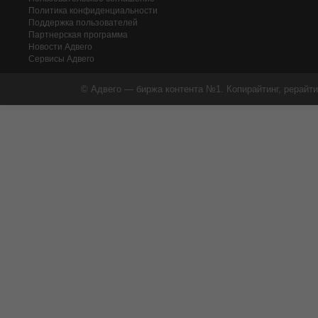
Политика конфиденциальности
Поддержка пользователей
Партнерская программа
Новости Адвего
Сервисы Адвего
© Адвего — биржа контента №1. Копирайтинг, рерайти