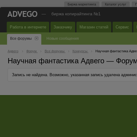
Биржа маркетинга
Каталог услуг
П
—
биржа копирайтинга №1
Работа в интернете
Заказчику
Магазин статей
Сервис
Все форумы
Новые сообщения
Адвего
Форум
Все форумы
Конкурсы
Научная фантастика Адве
Научная фантастика Адвего — Форум
Запись не найдена. Возможно, указанная запись удалена админи