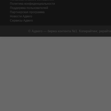
Политика конфиденциальности
Поддержка пользователей
Партнерская программа
Новости Адвего
Сервисы Адвего
© Адвего — биржа контента №1. Копирайтинг, рерайти