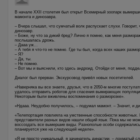
В начале XXII столетия был открыт Всемирный зоопарк вымерших
мамонта и динозавра.
– Вчера слышал, что сумчатый волк распускает слухи. Говорит,
динозавр.
– Боже, ну что за дикий бред? Лично я помню, как меня размора
послышалась дрожь.
– Дааа уж…
– А тебя я что-то не помню. Где ты был, когда всех наших раз
– Я?
– Да, ты.
– Не помню.
– Вот мы и выяснили, кто здесь андроид. Отойди от меня, подд
Диалог был прерван. Экскурсовод привёл новых посетителей.
«Наверняка вы все знаете, друзья, что в 2050-м многие постул
удалось отправить роботов для спасения вымирающих популяц
Некоторым были вживлены воспоминания о разморозке».
«Ндааа. Неудобно получилось, – подумал мамонт. – Значит, и д
«Телепортация повлияла на умственные способности животных. 
представители разных видов нашли общий язык. Пока мы не мож
воссоздать все вымершие виды. Разнополые особи содержались
планируется уже на следующей неделе».
«Я не просто уникальный, я зачинатель династии, – лохматый сл