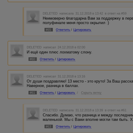
DELETED
написала 31.12.2018 в 13:42
в ответ на #59
Неимоверно благодарна Вам за поддержку в перв
полуфинале меня просто окрылил :)
#65
Ответить
/
Цитировать
DELETED
написал 24.12.2018 в 02:00
И ещё один плюс лохматому слону.
#60
Ответить
/
Цитировать
DELETED
написал 31.12.2018 в 13:16
От души поздравляю! 13 место - это круто! За Ваш расск
Наверное, разница в баллах.
#61
Ответить
/
Цитировать
/
Скрыть ветку
DELETED
написала 31.12.2018 в 13:39
в ответ на #61
Спасибо. Думаю, что разница и между последни
маленькой. Мы с Вами вполне могли там быть. Х
#63
Ответить
/
Цитировать