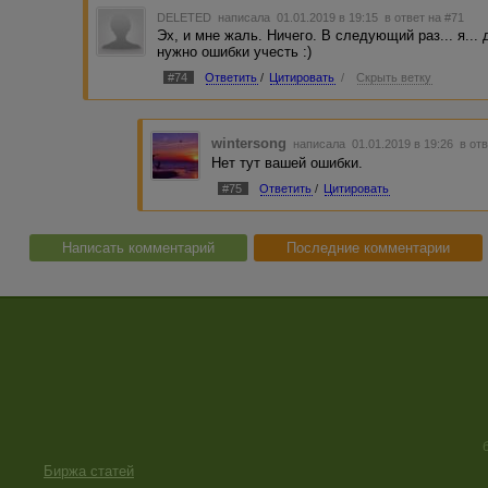
DELETED
написала 01.01.2019 в 19:15
в ответ на #71
Эх, и мне жаль. Ничего. В следующий раз... я... 
нужно ошибки учесть :)
#74
Ответить
/
Цитировать
/
Скрыть ветку
wintersong
написала 01.01.2019 в 19:26
в от
Нет тут вашей ошибки.
#75
Ответить
/
Цитировать
Написать комментарий
Последние комментарии
Биржа статей