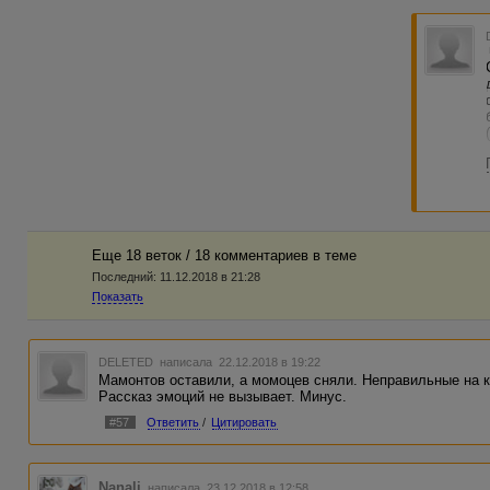
Это перв
который 
выбрана 
как люди
охрените
Прежние 
стороны 
привлек
удачи". 
много д
просто н
оценил б
давно не
прислали
Но в цел
Еще 18 веток / 18 комментариев в темe
закончил
ВСЕ! Ну,
Последний:
11.12.2018 в 21:28
время уч
Показать
Что-то м
и мудрее
А работы
DELETED
написала 22.12.2018 в 19:22
"спаме",
Мамонтов оставили, а момоцев сняли. Неправильные на 
конкурса
Рассказ эмоций не вызывает. Минус.
- все ра
#57
Ответить
/
Цитировать
Но если
меня "в 
ЦА анали
Скоро я 
Nanali
написала 23.12.2018 в 12:58