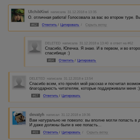
UlchikKiwi
написала 31.12.2018 в 13:35
О. отличная работа! Голосовала за вас во втором туре. В
#62
Ответить
/
Цитировать
/
Скрыть ветку
DELETED
написала 31.12.2018 в 13:40
в ответ на #62
Спасибо, Юлечка. Я знаю. И в первом, и во вто
спасибище :)
#64
Ответить
/
Цитировать
DELETED
написала 31.12.2018 в 13:54
Спасибо всем, кто прочёл мой рассказ и посчитал возм
благодарность читателям, которые поддерживали меня :)
#67
Ответить
/
Цитировать
devatyh
написал 31.12.2018 в 19:36
Вам натурально не повезло: вы вполне могли попасть в д
И даже должны были в нее попасть...
#69
Ответить
/
Цитировать
/
Скрыть ветку