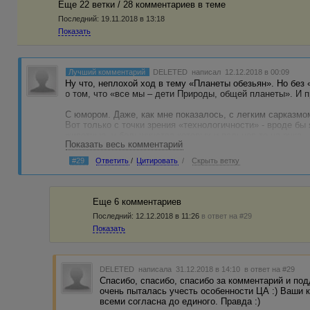
Еще 22 ветки / 28 комментариев в темe
Последний:
19.11.2018 в 13:18
Показать
Лучший комментарий
DELETED
написал 12.12.2018 в 00:09
Ну что, неплохой ход в тему «Планеты обезьян». Но бе
о том, что «все мы – дети Природы, общей планеты». И 
С юмором. Даже, как мне показалось, с легким сарказмом
Вот только с точки зрения «технологичности» - вроде б
животные, у большинства которых и пальцев-то на рука…
Показать весь комментарий
людей? У которых – «калаши», танки, самолеты, ядëрные
насоздавали для взаимного истребления к началу XXII 
#29
Ответить
/
Цитировать
/
Скрыть ветку
А вот вам ответ. Как могли одетые в звериные шкуры, н
высокотехнологичной боевой техники германские и слав
империю, державшую в страхе четверть античного мира? 
Да прогнила насквозь империя! И разложилась до состо
Еще 6 комментариев
секрет.
Последний:
12.12.2018 в 11:26
в ответ на #29
Ну, и предатели-аристократы помогли варварам, конечно
Показать
В нашей истории эту роль выполнили, вероятно, разные 
Началось все с благородного «За толерантность! Животн
догадываетесь… )
DELETED
написала 31.12.2018 в 14:10
в ответ на #29
И позвольте один совет вашим ученым. По поводу «женск
Спасибо, спасибо, спасибо за комментарий и под
самцами без любви». Как это «не хотят»? Когда были ча
очень пыталась учесть особенности ЦА :) Ваши 
рядом совокуплялись, а как беда пришла – расхотели!??
всеми согласна до единого. Правда :)