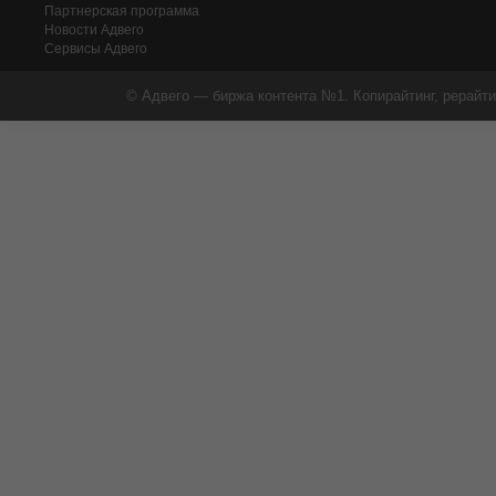
Партнерская программа
Новости Адвего
Сервисы Адвего
© Адвего — биржа контента №1. Копирайтинг, рерайти