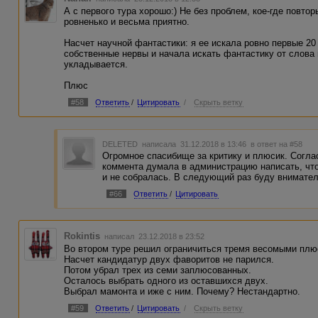
следующ
интересн
А с первого тура хорошо:) Не без проблем, кое-где повтор
поводам
ровненько и весьма приятно.
насовсем
"принесе
Насчет научной фантастики: я ее искала ровно первые 20
С Новым 
собственные нервы и начала искать фантастику от слова 
- лошадь
укладывается.
Плюс
#58
Ответить
/
Цитировать
/
Скрыть ветку
DELETED
написала 31.12.2018 в 13:46
в ответ на #58
Огромное спасибище за критику и плюсик. Согл
коммента думала в администрацию написать, что
и не собралась. В следующий раз буду внимател
#66
Ответить
/
Цитировать
Rokintis
написал 23.12.2018 в 23:52
Во втором туре решил ограничиться тремя весомыми плю
Насчет кандидатур двух фаворитов не парился.
Потом убрал трех из семи заплюсованных.
Осталось выбрать одного из оставшихся двух.
Выбрал мамонта и иже с ним. Почему? Нестандартно.
#59
Ответить
/
Цитировать
/
Скрыть ветку