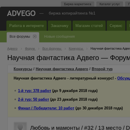
Биржа маркетинга
Каталог услуг
П
—
биржа копирайтинга №1
Работа в интернете
Заказчику
Магазин статей
Сервис
Все форумы
Новые сообщения
Адвего
Форум
Все форумы
Конкурсы
Научная фантастика Адве
Научная фантастика Адвего — Форум
Конкурсы
/
Научная фантастика Адвего
/
Второй
тур
Научная фантастика Адвего - литературный конкурс! -
Обсуж
1-й тур: 378 работ
(до 9 декабря 2018 года)
2-й тур: 50 работ
(до 23 декабря 2018 года)
Финал / Победители: 10 работ
(до 30 декабря 2018 года)
Любовь и мамонты / #32 / 13 место /