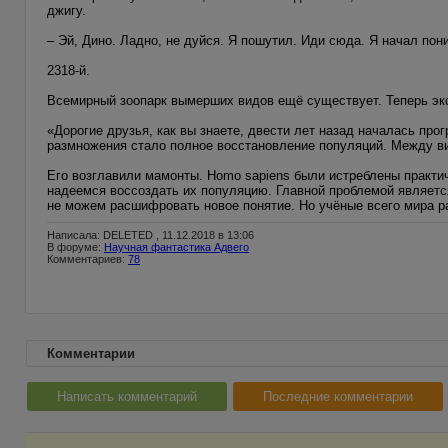
джигу.
– Эй, Дино. Ладно, не дуйся. Я пошутил. Иди сюда. Я начал пон
2318-й.
Всемирный зоопарк вымерших видов ещё существует. Теперь эк
«Дорогие друзья, как вы знаете, двести лет назад началась пр
размножения стало полное восстановление популяций. Между в
Его возглавили мамонты. Homo sapiens были истреблены практ
надеемся воссоздать их популяцию. Главной проблемой является
не можем расшифровать новое понятие. Но учёные всего мира 
Написала: DELETED , 11.12.2018 в 13:06
В форуме:
Научная фантастика Адвего
Комментариев:
78
Комментарии
Написать комментарий
Последние комментарии