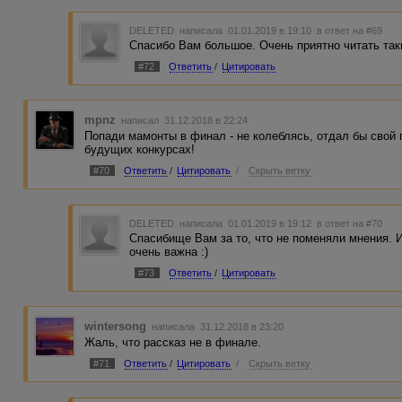
DELETED
написала 01.01.2019 в 19:10
в ответ на #69
Спасибо Вам большое. Очень приятно читать так
#72
Ответить
/
Цитировать
mpnz
написал 31.12.2018 в 22:24
Попади мамонты в финал - не колеблясь, отдал бы свой 
будущих конкурсах!
#70
Ответить
/
Цитировать
/
Скрыть ветку
DELETED
написала 01.01.2019 в 19:12
в ответ на #70
Спасибище Вам за то, что не поменяли мнения.
очень важна :)
#73
Ответить
/
Цитировать
wintersong
написала 31.12.2018 в 23:20
Жаль, что рассказ не в финале.
#71
Ответить
/
Цитировать
/
Скрыть ветку