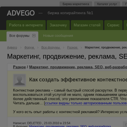
Биржа маркетинга
Каталог услуг
П
—
биржа копирайтинга №1
Работа в интернете
Заказчику
Магазин статей
Сервис
Все форумы
Новые сообщения
Адвего
Форум
Все форумы
Разное
Маркетинг, продвижение, ре
Маркетинг, продвижение, реклама, S
Разное
/
Маркетинг, продвижение, реклама, SEO, веб-разрабо
Как создать эффективное контекстно
Контекстная реклама – самый быстрый способ раскрутки. В перв
воспользоваться этой услугой не мало, одним повышением цены 
более действенный способ, это увеличение показателя CTR. Что
Читать дальше... [
ссылки видны только авторизованным пользо
У кого есть опыт работы с контекстной рекламой? Интересно ус
Написал: DELETED , 23.03.2010 в 23:54
В форуме:
Маркетинг, продвижение, реклама, SEO, веб-разработка