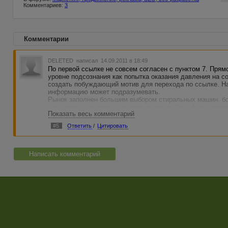
Комментариев:
3
Комментарии
DELETED
написал 14.09.2011 в 18:49
По первой ссылке не совсем согласен с пунктом 7. Прям
уровне подсознания как попытка оказания давления на 
создать побуждающий мотив для перехода по ссылке. Н
информацию может подразумевать.
Рынок заполнен большим выбором стиральных машин, бо
или низкого качества, что затрудняет выбор. Но мы пре
Показать весь комментарий
сложившейся ситуации Х Здесь Х - Переход на прямую р
#5
Ответить
/
Цитировать
Написать комментарий