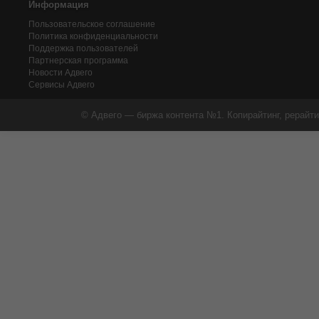
Информация
Пользовательское соглашение
Политика конфиденциальности
Поддержка пользователей
Партнерская программа
Новости Адвего
Сервисы Адвего
© Адвего — биржа контента №1. Копирайтинг, рерайти