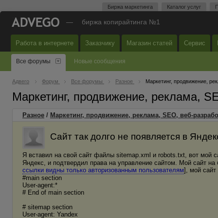
Биржа маркетинга
Каталог услуг
П
—
биржа копирайтинга №1
Работа в интернете
Заказчику
Магазин статей
Сервис
Все форумы
Новые сообщения
Адвего
Форум
Все форумы
Разное
Маркетинг, продвижение, ре
Маркетинг, продвижение, реклама, S
Разное
/
Маркетинг, продвижение, реклама, SEO, веб-разрабо
Сайт так долго не появляется в Яндекс
Я вставил на свой сайт файлы sitemap.xml и robots.txt, вот мой са
Яндекс, и подтвердил права на управление сайтом. Мой сайт на 
ссылки видны только авторизованным пользователям
], мой сайт
#main section
User-agent:*
# End of main section
# sitemap section
User-agent: Yandex