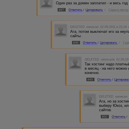
Один раз за домен заплатил - и весь год 
#47
Ответить
/
Цитировать
/
Скрыть ветку
DELETED
написал 02.09.2011 в 22:18
Ага, потом выключат его за неуп
сайты.
#48
Ответить
/
Цитировать
/
Скр
DELETED
написала 02.09.20
Так хостинг надо платны
в месяц - на него можно
конечно.
#49
Ответить
/
Цитирова
DELETED
написал 
Ага, но за хости
выберу Юкоз, ил
сайтов.
#50
Ответить
/