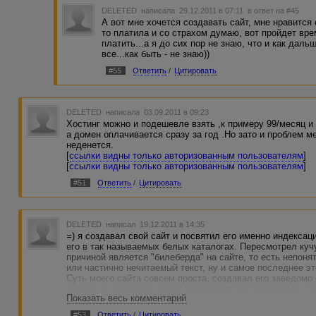
DELETED
написала 29.12.2011 в 07:11
в ответ на #45
А вот мне хочется создавать сайт, мне нравится 
то платила и со страхом думаю, вот пройдет вре
платить...а я до сих пор не знаю, что и как даль
все...как быть - не знаю))
#55
Ответить
/
Цитировать
DELETED
написала 03.09.2011 в 09:23
Хостинг можно и подешевле взять ,к примеру 99/месяц 
а домен оплачивается сразу за год .Но зато и проблем м
неденется.
[
ссылки видны только авторизованным пользователям
]
[
ссылки видны только авторизованным пользователям
]
#51
Ответить
/
Цитировать
DELETED
написал 19.12.2011 в 14:35
=) я создавал свой сайт и посвятил его именно индекса
его в так называемых белых каталогах. Пересмотрел куч
причиной является "билеберда" на сайте, то есть непоня
или частично нечитаемый текст, ну и самое последнее э
Суть моего сайта совсем проста, создавал его заведомо
уникальный контент ну вот посмотрите что получилось [
с
Показать весь комментарий
пользователям
]
саты с примерно таким содержанием и оформление очень
#53
Ответить
/
Цитировать