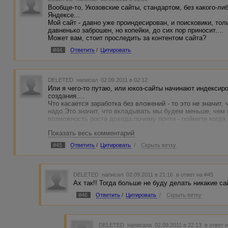
Вообще-то, Укозовские сайты, стандартом, без какого-ли
Яндексе...
Мой сайт - давно уже проиндесирован, и поисковики, толь
давненько заброшен, но копейки, до сих пор приносит....
Может вам, стоит проследить за контентом сайта?
#44
Ответить
/
Цитировать
DELETED
написал 02.09.2011 в 02:12
Или я чего-то путаю, или юкоз-сайты начинают индексир
создания....
Что касается заработка без вложений - то это не значит,
надо.Это значит, что вкладывать мы будем меньше, чем
возможность роста дохода.почему почти - поймете когда 
правильной схемы: продаем статьи тут - те что через по
Показать весь комментарий
продажи, кладем в папочку.
как наберется сотня-другая - покупаем домен,хостинг на 
#45
Ответить
/
Цитировать
/
Скрыть ветку
выкладываем туда статьи из той самой папочки, ждем ме
контекста покупаем еще статьи, ссылки,оплачиваем хости
1000 уе хотя бы - начинаем брать из них денюжку себе, 
- живем. За 3-4 года вполне реально превратить сайт в
DELETED
написал 02.09.2011 в 21:16
в ответ на #45
прибыль.Дойдя до потолка - создаем сайт на другую тема
Ах так!! Тогда больше не буду делать никакие са
деньги получаемые с первого сайта.Желаю успехов.
ЗЫ помните - сайт на бесплатном хостинге - не ваш сайт
#46
Ответить
/
Цитировать
/
Скрыть ветку
прикроют по какой-либо глупой причине, когда вы уже вл
такое, увы, случается.
DELETED
написала 02.09.2011 в 22:13
в ответ 