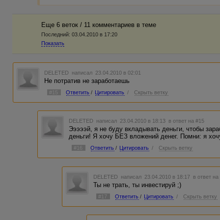
Еще 6 веток / 11 комментариев в темe
Последний:
03.04.2010 в 17:20
Показать
DELETED
написал 23.04.2010 в 02:01
Не потратив не заработаешь
#15
Ответить
/
Цитировать
/
Скрыть ветку
DELETED
написал 23.04.2010 в 18:13
в ответ на #15
Эээээй, я не буду вкладывать деньги, чтобы зар
деньги! Я хочу БЕЗ вложений денег. Помни: я хоч
#16
Ответить
/
Цитировать
/
Скрыть ветку
DELETED
написал 23.04.2010 в 18:17
в ответ на
Ты не трать, ты инвестируй ;)
#17
Ответить
/
Цитировать
/
Скрыть ветку