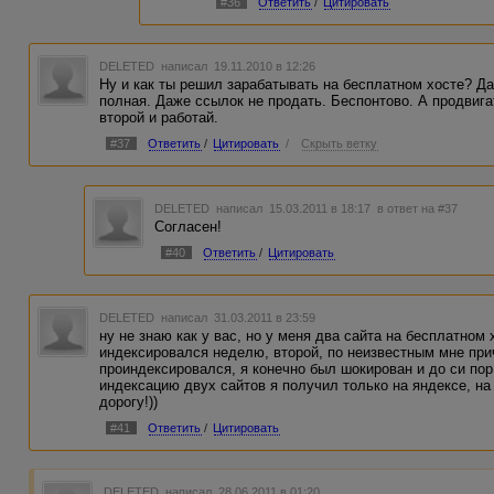
#36
Ответить
/
Цитировать
DELETED
написал 19.11.2010 в 12:26
Ну и как ты решил зарабатывать на бесплатном хосте? Д
полная. Даже ссылок не продать. Беспонтово. А продвига
второй и работай.
#37
Ответить
/
Цитировать
/
Скрыть ветку
DELETED
написал 15.03.2011 в 18:17
в ответ на #37
Согласен!
#40
Ответить
/
Цитировать
DELETED
написал 31.03.2011 в 23:59
ну не знаю как у вас, но у меня два сайта на бесплатном 
индексировался неделю, второй, по неизвестным мне прич
проиндексировался, я конечно был шокирован и до си пор
индексацию двух сайтов я получил только на яндексе, на
дорогу!))
#41
Ответить
/
Цитировать
DELETED
написал 28.06.2011 в 01:20