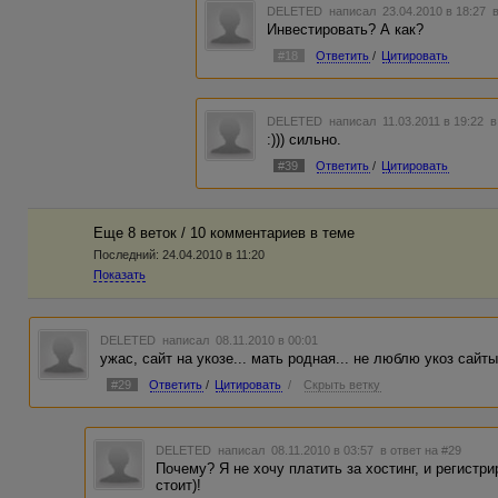
DELETED
написал 23.04.2010 в 18:27
Инвестировать? А как?
#18
Ответить
/
Цитировать
DELETED
написал 11.03.2011 в 19:22
в
:))) сильно.
#39
Ответить
/
Цитировать
Еще 8 веток / 10 комментариев в темe
Последний:
24.04.2010 в 11:20
Показать
DELETED
написал 08.11.2010 в 00:01
ужас, сайт на укозе... мать родная... не люблю укоз сайты
#29
Ответить
/
Цитировать
/
Скрыть ветку
DELETED
написал 08.11.2010 в 03:57
в ответ на #29
Почему? Я не хочу платить за хостинг, и регистр
стоит)!