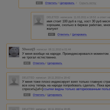
#31
Ответить
/
Цитировать
/
Скрыть ветку
DELETED
написала 11.03.2011 в 18:53
в ответ н
имя стоит 100 руб в год, хост 30 руб ме
хорошим, сколько в биржах работаю, мног
жалуют
#38
Ответить
/
Цитировать
50westj5
написал 08.11.2010 в 01:44
У меня вообще на народе. Проиндексировался моментом. 
не трогал естественно.
#30
Ответить
/
Цитировать
DELETED
написал 18.11.2010 в 18:42
У меня тоже плохо индексирует взял только главную стра
все хочу теперь на народе попробовать сделать. Пока вр
спросить[url=[
ссылки видны только авторизованным поль
#32
Ответить
/
Цитировать
DELETED
написал 18.11.2010 в 18:45