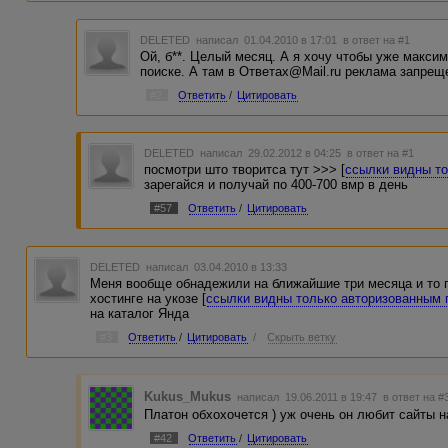
DELETED
написал 01.04.2010 в 17:01
в ответ на #1
Ой, б**. Целый месяц. А я хочу чтобы уже макси
поиске. А там в Ответах@Mail.ru реклама запрещ
#2
Ответить
/
Цитировать
DELETED
написал 29.02.2012 в 04:25
в ответ на #1
посмотри што творитса тут >>> [
ссылки видны т
зарегайся и получай по 400-700 вмр в день
#57
Ответить
/
Цитировать
DELETED
написал 03.04.2010 в 13:33
Меня вообще обнадежили на ближайшие три месяца и то г
хостинге на укозе [
ссылки видны только авторизованным
на каталог Янда
#3
Ответить
/
Цитировать
/
Скрыть ветку
Kukus_Mukus
написал 19.06.2011 в 19:47
в ответ на #
Платон обхохочется ) уж очень он любит сайты н
#42
Ответить
/
Цитировать