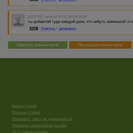
всем в создании и продвижении!
DELETED
написал 03.01.2012 в 22:59
ты добавляй туда каждый день что нибуть новенькое! и о
#56
Ответить
/
Цитировать
Написать комментарий
Последние комментарии
Биржа статей
Магазин статей
Проверить текст на уникальность
Проверка орфографии онлайн
SEO анализ онлайн