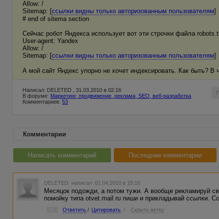
Allow: /
Sitemap: [
ссылки видны только авторизованным пользователям
]
# end of sitema section
Сейчас робот Яндекса использует вот эти строчки файла robots.t
User-agent: Yandex
Allow: /
Sitemap: [
ссылки видны только авторизованным пользователям
]
А мой сайт Яндекс упорно не хочет индексировать. Как быть? В 
Написал: DELETED , 31.03.2010 в 02:16
В форуме:
Маркетинг, продвижение, реклама, SEO, веб-разработка
Комментариев:
53
Комментарии
Написать комментарий
Последние комментарии
DELETED
написал 01.04.2010 в 15:16
Месяцок подожди, а потом тужи. А вообще рекламируй св
помойку типа otvet.mail.ru пиши и прикладывай ссылки. С
#1
Ответить
/
Цитировать
/
Скрыть ветку