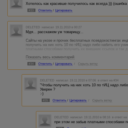
Хотелось как красивше получилось как всегда.))) (ошибка
#33
Ответить
/
Цитировать
DELETED
написал 19.11.2010 в 00:27
Мдя... расскажем уж товарищу...
Сайты на укозе и прочих бесплатных псевдохостингах ин
получить на них хоть 10 по тИЦ надо либо набить его ун
платными способами получить хх внешних ссылок и так д
Показать весь комментарий
"Я не хочу платить за хостинг, и регистрировать домены (п
год за РУ домен и 60 р/месяц(а то и меньше за хостинг)?
#34
Ответить
/
Цитировать
/
Скрыть ветку
Индексация это дело хорошее, но для получения прибыли 
DELETED
написал 19.11.2010 в 07:06
в ответ на #34
"Чтобы получить на них хоть 10 по тИЦ надо либ
Уверен ?
:-)
#35
Ответить
/
Цитировать
/
Скрыть ветку
DELETED
написал 19.11.2010 в 08:16
в ответ на
при этом не забыв платными способами п