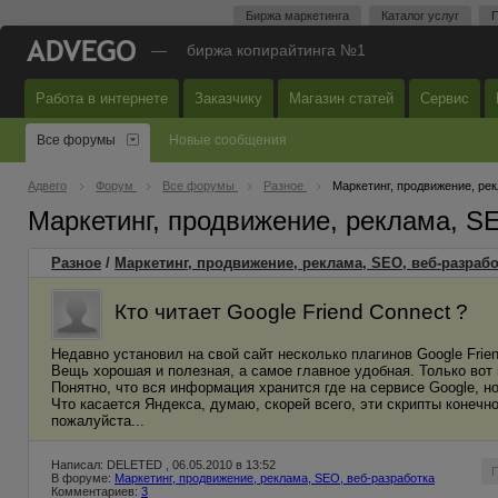
Биржа маркетинга
Каталог услуг
П
—
биржа копирайтинга №1
Работа в интернете
Заказчику
Магазин статей
Сервис
Все форумы
Новые сообщения
Адвего
Форум
Все форумы
Разное
Маркетинг, продвижение, ре
Маркетинг, продвижение, реклама, S
Разное
/
Маркетинг, продвижение, реклама, SEO, веб-разрабо
Кто читает Google Friend Connect ?
Недавно установил на свой сайт несколько плагинов Google Frie
Вещь хорошая и полезная, а самое главное удобная. Только вот 
Понятно, что вся информация хранится где на сервисе Google, но
Что касается Яндекса, думаю, скорей всего, эти скрипты конечно 
пожалуйста...
Написал: DELETED , 06.05.2010 в 13:52
В форуме:
Маркетинг, продвижение, реклама, SEO, веб-разработка
Комментариев:
3