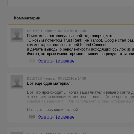
Комментарии
DELETED
написал 06.05.2010 в 14:38
Поискал на англоязычных сайтах, говорят, что:
"С новым потентом Trust Rank (не Yahoo), Google стал ра
комментарии пользователей Friend Connect
и делать выводы о револентности исходящих ссылок из 
блогов, которые имеют прямое влияние на результаты пои
#1
Ответить
/
Цитировать
DELETED
написал 06.05.2010 в 14:58
Вот еще один материал:
Вот что происходит ... когда ваши чиатели вашего сайта д
это является важным моментом .... ваш сайт не просто до
ссылка на ваш сайт ... Он использует слова, которые вы 
.... и четко принадлежат ссылки, которая полностью рабо
Показать весь комментарий
Rank и ссылочный вес на ваш сайт.
#2
Ответить
/
Цитировать