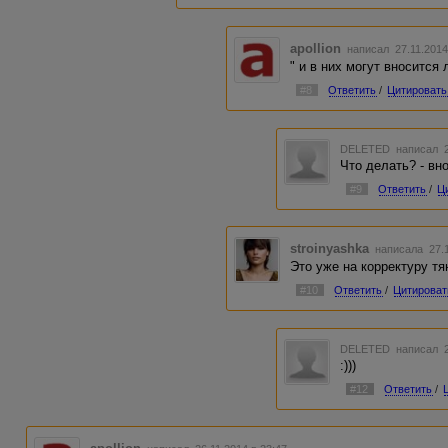
apollion
написал 27.11.2014
" и в них могут вносится
#8
Ответить
/
Цитировать
DELETED
написал 2
Что делать? - вно
#9
Ответить
/
Ц
stroinyashka
написала 27.1
Это уже на корректуру тя
#10
Ответить
/
Цитироват
DELETED
написал 2
:)))
#12
Ответить
/