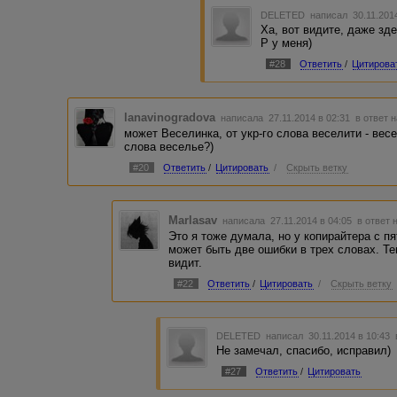
DELETED
написал 30.11.201
Ха, вот видите, даже зд
Р у меня)
#28
Ответить
/
Цитирова
lanavinogradova
написала 27.11.2014 в 02:31
в ответ 
может Веселинка, от укр-го слова веселити - весе
слова веселье?)
#20
Ответить
/
Цитировать
/
Скрыть ветку
Marlasav
написала 27.11.2014 в 04:05
в ответ 
Это я тоже думала, но у копирайтера с п
может быть две ошибки в трех словах. Те
видит.
#22
Ответить
/
Цитировать
/
Скрыть ветку
DELETED
написал 30.11.2014 в 10:43
Не замечал, спасибо, исправил)
#27
Ответить
/
Цитировать