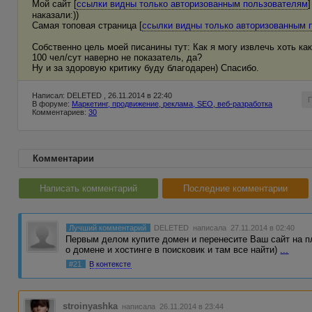
Мой сайт [
ссылки видны только авторизованным пользователям
наказали:))
Самая топовая страница [
ссылки видны только авторизованным 
Собственно цель моей писанины тут: Как я могу извлечь хоть ка
100 чел/сут наверно не показатель, да?
Ну и за здоровую критику буду благодарен) Спасибо.
Написал: DELETED , 26.11.2014 в 22:40
В форуме:
Маркетинг, продвижение, реклама, SEO, веб-разработка
Комментариев:
30
Комментарии
Написать комментарий
Последние комментарии
Лучший комментарий
DELETED
написала 27.11.2014 в 02:40
Первым делом купите домен и перенесите Ваш сайт на п
о домене и хостинге в поисковик и там все найти)
...
#21
В контексте
stroinyashka
написала 26.11.2014 в 23:44