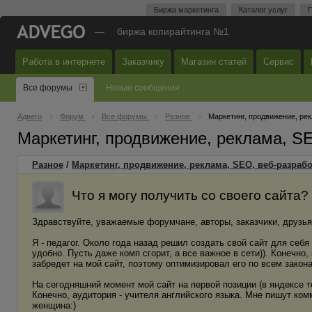
Биржа маркетинга
Каталог услуг
П
—
биржа копирайтинга №1
Работа в интернете
Заказчику
Магазин статей
Сервис
Все форумы
Новые сообщения
Адвего
Форум
Все форумы
Разное
Маркетинг, продвижение, ре
Маркетинг, продвижение, реклама, S
Разное
/
Маркетинг, продвижение, реклама, SEO, веб-разрабо
Что я могу получить со своего сайта
Здравствуйте, уважаемые форумчане, авторы, заказчики, друзья
Я - педагог. Около года назад решил создать свой сайт для себя
удобно. Пусть даже комп сгорит, а все важное в сети)). Конечно,
забредет на мой сайт, поэтому оптимизировал его по всем закон
На сегодняшний момент мой сайт на первой позиции (в яндексе т
Конечно, аудитория - учителя английского языка. Мне пишут ко
женщина:)