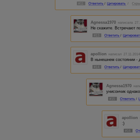
#11
Ответить
/
Цитировать
/
Скры
Agnessa1970
написала 27.
Не скажите. Встречают по
#13
Ответить
/
Цитироват
apollion
написал 27.11.2014
В нынешнем состоянии - да
#14
Ответить
/
Цитироват
Agnessa1970
напи
унисончик однако 
#15
Ответить
/
apollion
:)
#16
От