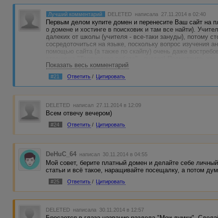
Лучший комментарий
DELETED
написала 27.11.2014 в 02:40
Первым делом купите домен и перенесите Ваш сайт на п
о домене и хостинге в поисковик и там все найти). Учите
далеких от школы (учителя - все-таки зануды), потому с
сосредоточиться на языке, поскольку вопрос изучения а
помощью сайта (а также по скайпу) очень даже востребов
страничка "Творческая работа" - пустая! Посмотрите, ка
Показать весь комментарий
язык. И да, ошибки бы исправить надо, они есть, и опечат
биржи, где можно заработать, и партнерки начинаются с 
#21
Ответить
/
Цитировать
Желаю удачи!
DELETED
написал 27.11.2014 в 12:09
Всем отвечу вечером)
#24
Ответить
/
Цитировать
DeHuC_64
написал 30.11.2014 в 04:55
Мой совет, берите платный домен и делайте себе личный 
статьи и всё такое, наращивайте посещалку, а потом дум
#25
Ответить
/
Цитировать
DELETED
написала 30.11.2014 в 12:57
Бросается в глаза название раздела "Мои думки". Сдела