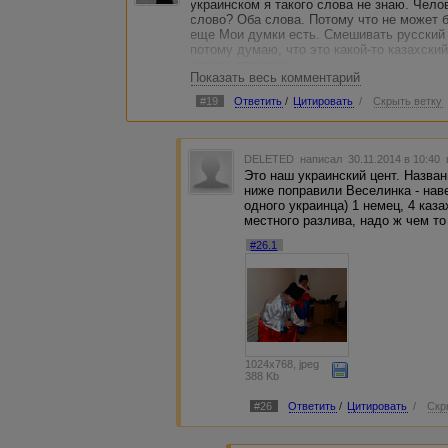
украинском я такого слова не знаю. Чело
слово? Оба слова. Потому что не может б
еще Мои думки есть. Смешивать русский 
потому думаю, что это какой-то казахский
автора спросить.
Показать весь комментарий
#19
Ответить
/
Цитировать
/
Скрыть ветку
DELETED
написал 30.11.2014 в 10:40
Это наш украинский цент. Назва
ниже поправили Веселинка - наве
одного украинца) 1 немец, 4 каз
местного разлива, надо ж чем то
#26.1
1024x768, jpeg
388 Kb
#26
Ответить
/
Цитировать
/
Скр