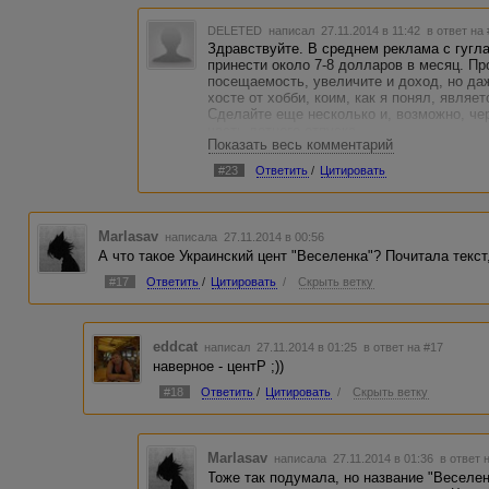
DELETED
написал 27.11.2014 в 11:42
в ответ на
Здравствуйте. В среднем реклама с гугл
принести около 7-8 долларов в месяц. П
посещаемость, увеличите и доход, но да
хосте от хобби, коим, как я понял, являе
Сделайте еще несколько и, возможно, чер
часть летнего отпуска.
Показать весь комментарий
#23
Ответить
/
Цитировать
Marlasav
написала 27.11.2014 в 00:56
А что такое Украинский цент "Веселенка"? Почитала текст, 
#17
Ответить
/
Цитировать
/
Скрыть ветку
eddcat
написал 27.11.2014 в 01:25
в ответ на #17
наверное - центР ;))
#18
Ответить
/
Цитировать
/
Скрыть ветку
Marlasav
написала 27.11.2014 в 01:36
в ответ 
Тоже так подумала, но название "Веселен