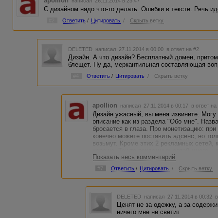
apollion
написал 26.11.2014 в 23:47
С дизайном надо что-то делать. Ошибки в тексте. Речь и
#2
Ответить
/
Цитировать
/
Скрыть ветку
DELETED
написал 27.11.2014 в 00:00
в ответ на #2
Дизайн. А что дизайн? Бесплатный домен, притом
блещет. Ну да, меркантильная составляющая вопр
#4
Ответить
/
Цитировать
/
Скрыть ветку
apollion
написал 27.11.2014 в 00:17
в ответ на
Дизайн ужасный, вы меня извините. Могу 
описание как из раздела "Обо мне". Назв
бросается в глаза. Про монетизацию: при 
конечно можете поставить адсенс, но тол
возьмут. Кроме этих 2 рекламных сетей, 
хорошо. Так-то рекламных сетей много, но
Показать весь комментарий
при таком трафике.
#7
Ответить
/
Цитировать
/
Скрыть ветку
Поищите прямых рекламодателей с реклам
будет мало.
Про вариант сменить всё вполоть до доме
DELETED
написал 27.11.2014 в 00:32
в
крайне щекотливое занятие. С реакцией 
Ценят не за одежку, а за содерж
положительной. Все зависит от многих пр
ничего мне не светит