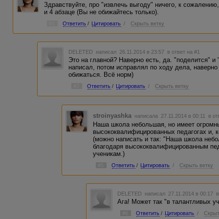
Здравствуйте, про "извлечь выгоду" ничего, к сожалению,
и 4 абзаце (Вы не обижайтесь только).
#1
Ответить
/
Цитировать
/
Скрыть ветку
DELETED
написал 26.11.2014 в 23:57
в ответ на #1
Это на главной? Наверно есть, да. "поделится" 
написал, потом исправлял по ходу дела, наверно
обижаться. Всё норм)
#3
Ответить
/
Цитировать
/
Скрыть ветку
stroinyashka
написала 27.11.2014 в 00:11
в от
Наша школа небольшая, но имеет огромн
высококвалифицированных педагогах и, к
(можно написать и так: "Наша школа неб
благодаря высококвалифицированным пед
ученикам.)
#5
Ответить
/
Цитировать
/
Скрыть ветку
DELETED
написал 27.11.2014 в 00:17
в
Ага! Может так "в талантливых у
#6
Ответить
/
Цитировать
/
Скрыт