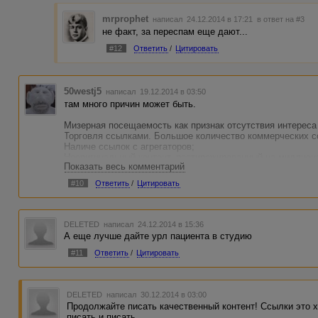
mrprophet
написал 24.12.2014 в 17:21
в ответ на #3
не факт, за переспам еще дают...
#12
Ответить
/
Цитировать
50westj5
написал 19.12.2014 в 03:50
там много причин может быть.
Мизерная посещаемость как признак отсутствия интереса 
Торговля ссылками. Большое количество коммерческих с
Наличе ссылок с агрегаторов;
Неоригинальный контент, растиражированный на миллиона
Показать весь комментарий
Отсутствие ценности в глазах поисковых систем и пользо
Элементы агрессивной рекламы;
#10
Ответить
/
Цитировать
Переоптимитзация страниц сайта;
Использование накрутки ПФ;
источник comp-on.ru
DELETED
написал 24.12.2014 в 15:36
А еще лучше дайте урл пациента в студию
#11
Ответить
/
Цитировать
DELETED
написал 30.12.2014 в 03:00
Продолжайте писать качественный контент! Ссылки это х
писать и писать