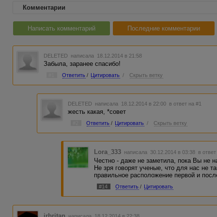
Комментарии
Написать комментарий
Последние комментарии
DELETED
написала 18.12.2014 в 21:58
Забыла, заранее спасибо!
#1
Ответить
/
Цитировать
/
Скрыть ветку
DELETED
написала 18.12.2014 в 22:00
в ответ на #1
жесть какая, *совет
#2
Ответить
/
Цитировать
/
Скрыть ветку
Lora_333
написала 30.12.2014 в 03:38
в ответ
Честно - даже не заметила, пока Вы не н
Не зря говорят ученые, что для нас не та
правильное расположение первой и посл
#14
Ответить
/
Цитировать
irbritan
написала 18.12.2014 в 22:38