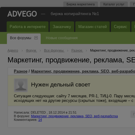
Биржа маркетинга
Каталог услуг
П
—
биржа копирайтинга №1
Работа в интернете
Заказчику
Магазин статей
Сервис
Все форумы
Новые сообщения
Адвего
Форум
Все форумы
Разное
Маркетинг, продвижение, ре
Маркетинг, продвижение, реклама, S
Разное
/
Маркетинг, продвижение, реклама, SEO, веб-разрабо
Нужен дельный своет
Ситуация следующая: сайту 7 месяцев, PR-1, ТИЦ-0. Пару месяц
исходящих нет на другие ресурсы (скрытых тоже), входящие – с
Написала: DELETED , 18.12.2014 в 21:51
В форуме:
Маркетинг, продвижение, реклама, SEO, веб-разработка
Комментариев:
14