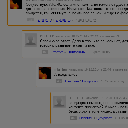
Сочувствую. АГС 40, если мне память не изменяет дают з
даже не качественных. Напишите Платонам, что-то они да
придется, как минимум, сносить все ссыли, и еще не факт
#3
Ответить
/
Цитировать
/
Скрыть ветку
DELETED
написала 18.12.2014 в 22:42
в ответ на #3
Спасибо за ответ. Дело в том, что ссылок нет, да
говорит: развивайте сайт и все.
#4
Ответить
/
Цитировать
/
Скрыть ветку
irbritan
написала 18.12.2014 в 22:44
в ответ на
А входящие?
#5
Ответить
/
Цитировать
/
Скрыть ветку
DELETED
написала 18.12.2014 в 22:4
входящих немного, все с прилич
контенте проблема? Уникальност
беда. Хотя в топе яндекса статьи
#6
Ответить
/
Цитировать
/
Скрыт