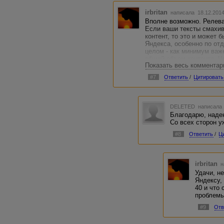
irbritan
написала 18.12.201
Вполне возможно. Релева
Если ваши тексты смахив
контент, то это и может 
Яндекса, особенно по от
целом - как минимум важе
общий объем контента. Ч
Показать весь комментар
контента, тем больше "во
Забудьте все стандарные
#7
Ответить
/
Цитировать
было интересно.
DELETED
написала 
Благодарю, надею
Со всех сторон 
#8
Ответить
/
Ц
irbritan
н
Удачи, н
Яндексу,
40 и что
проблемы
#9
Отв