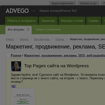
Биржа маркетинга
Каталог услуг
П
—
биржа копирайтинга №1
Работа в интернете
Заказчику
Магазин статей
Сервис
Все форумы
Новые сообщения
Адвего
Форум
Все форумы
Разное
Маркетинг, продвижение, ре
Маркетинг, продвижение, реклама, S
Разное
/
Маркетинг, продвижение, реклама, SEO, веб-разрабо
Top Pages сайта на Wordpress
Здравствуйте, все! Сделала сайт на Wordpress. Установила плаги
месте страница не с моего сайта, на втором - с моего. Перехожу 
почему?
#1