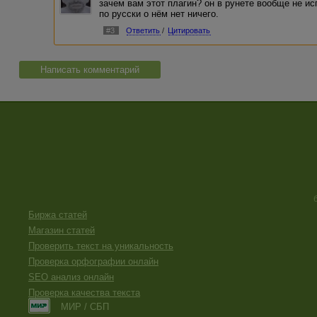
зачем вам этот плагин? он в рунете вообще не ис
по русски о нём нет ничего.
#3
Ответить
/
Цитировать
Написать комментарий
Биржа статей
Магазин статей
Проверить текст на уникальность
Проверка орфографии онлайн
SEO анализ онлайн
Проверка качества текста
МИР / СБП