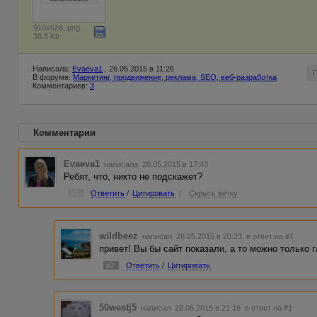
910x528, png
38.8 Kb
Написала:
Evaeva1
, 26.05.2015 в 11:26
В форуме:
Маркетинг, продвижение, реклама, SEO, веб-разработка
Комментариев:
3
Комментарии
Evaeva1
написала 28.05.2015 в 17:43
Ребят, что, никто не подскажет?
#1
Ответить
/
Цитировать
/
Скрыть ветку
wildbeez
написал 28.05.2015 в 20:23
в ответ на #1
привет! Вы бы сайт показали, а то можно только 
#2
Ответить
/
Цитировать
50westj5
написал 28.05.2015 в 21:16
в ответ на #1