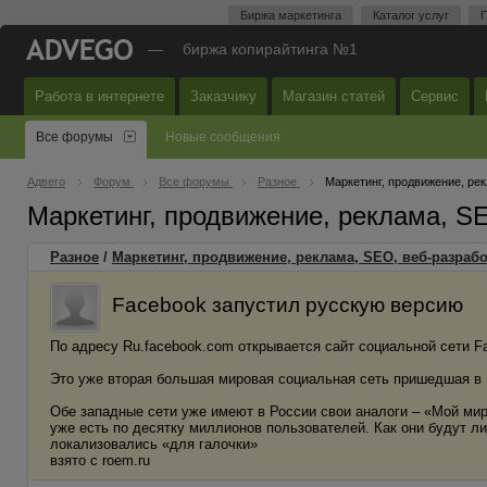
Биржа маркетинга
Каталог услуг
П
—
биржа копирайтинга №1
Работа в интернете
Заказчику
Магазин статей
Сервис
Все форумы
Новые сообщения
Адвего
Форум
Все форумы
Разное
Маркетинг, продвижение, ре
Маркетинг, продвижение, реклама, S
Разное
/
Маркетинг, продвижение, реклама, SEO, веб-разрабо
Facebook запустил русскую версию
По адресу Ru.facebook.com открывается сайт социальной сети 
Это уже вторая большая мировая социальная сеть пришедшая в 
Обе западные сети уже имеют в России свои аналоги – «Мой мир» 
уже есть по десятку миллионов пользователей. Как они будут ли
локализовались «для галочки»
взято с roem.ru