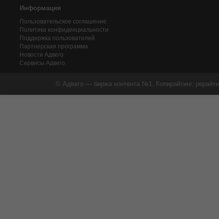
Информация
Пользовательское соглашение
Политика конфиденциальности
Поддержка пользователей
Партнерская программа
Новости Адвего
Сервисы Адвего
© Адвего — биржа контента №1. Копирайтинг, рерайти