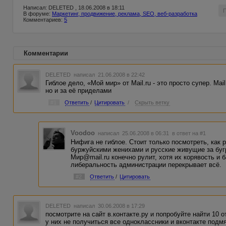
Написал: DELETED , 18.06.2008 в 18:11
В форуме:
Маркетинг, продвижение, реклама, SEO, веб-разработка
Комментариев:
5
Комментарии
DELETED
написал 21.06.2008 в 22:42
Гиблое дело, «Мой мир» от Mail.ru - это просто супер. Mai
но и за её приделами
#1
Ответить
/
Цитировать
/
Скрыть ветку
Voodoo
написал 25.06.2008 в 06:31
в ответ на #1
Нифига не гиблое. Стоит только посмотреть, как
буржуйскими женихами и русские живущие за бугр
Мир@mail.ru конечно рулит, хотя их корявость и 
либеральность администрации перекрывает всё.
#2
Ответить
/
Цитировать
DELETED
написал 30.06.2008 в 17:29
посмотрите на сайт в.контакте.ру и попробуйте найти 10 о
у них не получиться все одноклассники и вконтакте подмя