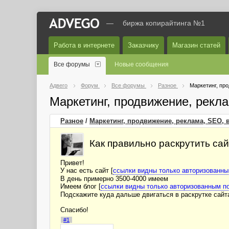
—
биржа копирайтинга №1
Работа в интернете
Заказчику
Магазин статей
Все форумы
Новые сообщения
Адвего
Форум
Все форумы
Разное
Маркетинг, пр
Маркетинг, продвижение, рекл
Разное
/
Маркетинг, продвижение, реклама, SEO, 
Как правильно раскрутить сай
Привет!
У нас есть сайт [
ссылки видны только авторизованн
В день примерно 3500-4000 имеем
Имеем блог [
ссылки видны только авторизованным п
Подскажите куда дальше двигаться в раскрутке сайт
Спасибо!
#1