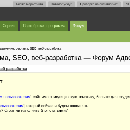
Биржа маркетинга
Каталог услуг
Проверка на антиплагиат
SE
Сервис
Партнёрская программа
Форум
одвижение, реклама, SEO, веб-разработка
ама, SEO, веб-разработка — Форум Адв
веб-разработка
т
ым пользователям
] сайт имеет медицинскую тематику, больше для студе
ользователям
] который сейчас и будем наполнять.
а? Стоит ли наполнять блог статьями?