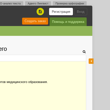
O-анализ текста
Адвего Лингвист
Проверка орфографии
Регистрация
Вход
A
Создать заказ
Помощь и поддержка
его
нтов медицинского образования.