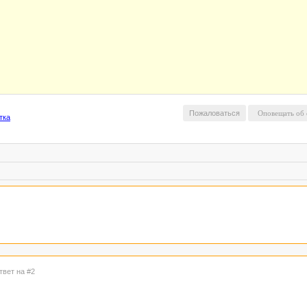
Пожаловаться
тка
твет на #2