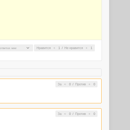
Нравится
1
/
Не нравится
1
За
0
/
Против
0
За
0
/
Против
0