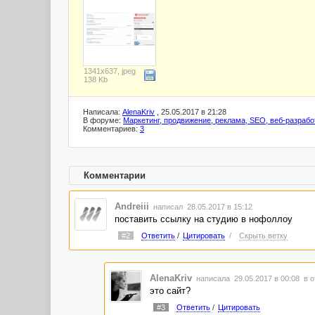
1341x637, jpeg
138 Kb
Написала:
AlenaKriv
, 25.05.2017 в 21:28
В форуме:
Маркетинг, продвижение, реклама, SEO, веб-разрабо
Комментариев:
3
Комментарии
Andreiii
написал 28.05.2017 в 15:12
поставить ссылку на студию в нофоллоу
#2
Ответить
/
Цитировать
/
Скрыть ветку
AlenaKriv
написала 29.05.2017 в 00:08
в о
это сайт?
#3
Ответить
/
Цитировать