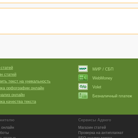
 статей
МИР / СБП
н статей
WebMoney
ить текст на уникальность
Volet
рка орфографии онлайн
нализ онлайн
Безналичный платеж
ка качества текста
нителю
Сервисы Адвего
 онлайн
Магазин статей
аботы
Проверка на антиплагиат