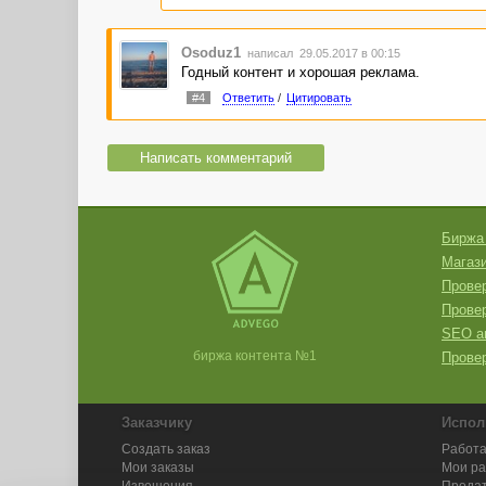
Osoduz1
написал 29.05.2017 в 00:15
Годный контент и хорошая реклама.
#4
Ответить
/
Цитировать
Написать комментарий
Биржа
Магази
Провер
Прове
SEO а
биржа контента №1
Провер
Заказчику
Испол
Создать заказ
Работа
Мои заказы
Мои р