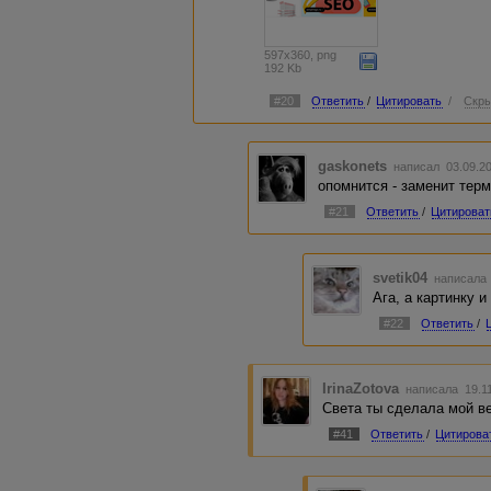
597x360, png
192 Kb
#20
Ответить
/
Цитировать
/
Скры
gaskonets
написал 03.09.2
опомнится - заменит терм
#21
Ответить
/
Цитироват
svetik04
написала 
Ага, а картинку и
#22
Ответить
/
IrinaZotova
написала 19.11
Света ты сделала мой ве
#41
Ответить
/
Цитирова