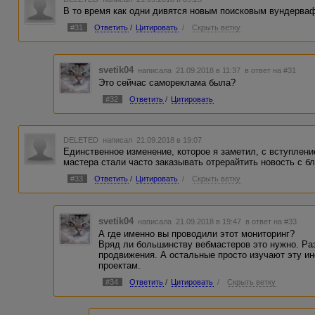
В то время как одни дивятся новым поисковым вундерваф
#31
Ответить
/
Цитировать
/
Скрыть ветку
svetik04
написала 21.09.2018 в 11:37
в ответ на #31
Это сейчас самореклама была?
#32
Ответить
/
Цитировать
DELETED
написал 21.09.2018 в 19:07
Единственное изменение, которое я заметил, с вступление
мастера стали часто заказывать отрерайтить новость с б
#33
Ответить
/
Цитировать
/
Скрыть ветку
svetik04
написала 21.09.2018 в 19:47
в ответ на #33
А где именно вы проводили этот мониторинг?
Вряд ли большинству вебмастеров это нужно. Раз
продвижения. А остальные просто изучают эту 
проектам.
#34
Ответить
/
Цитировать
/
Скрыть ветку