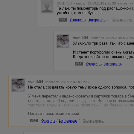
DELETED
написал 21.09.2018 в 20:28
в ответ на
Та лан, ты помониторь под распашонкой с
улыбнет, с меня бутылка.
#35
Ответить
/
Цитировать
/
Скрыть ветку
svetik04
написала 21.09.2018 в 20:3
Улыбнуло три раза, так что с мен
И станет портфолио очень богат
Когда копирайтер легонько подда
#36
Ответить
/
Цитировать
svetik04
написала 28.09.2018 в 11:28
Не стала создавать новую тему из-за одного вопроса, по
У меня перестали индексироваться карточки товара в Ян
новые, залитые 3 недели назад - нет. Все они оптимизир
текстах и альты в картинках прописаны), но Яндекс их уп
Кто знает, связано ли это с заменой ТИЦ на ИКС, или пр
Показать весь комментарий
#37
Ответить
/
Цитировать
/
Скрыть ветку