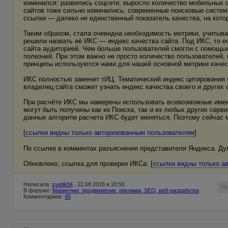
изменился: развились соцсети, выросло количество мобильных
сайтов тоже сильно изменились: современные поисковые систе
ссылки — далеко не единственный показатель качества, на кото
Таким образом, стала очевидна необходимость метрики, учитыв
решили назвать её ИКС — индекс качества сайта. Под ИКС, то е
сайта аудиторией. Чем больше пользователей смогли с помощью
полезней. При этом важно не просто количество пользователей, 
принципы используются нами для нашей основной метрики качес
ИКС полностью заменит тИЦ. Тематический индекс цитирования 
владелец сайта сможет узнать индекс качества своего и других
При расчёте ИКС мы намерены использовать всевозможные имеющ
могут быть получены как из Поиска, так и из любых других серви
данных алгоритм расчета ИКС будет меняться. Поэтому сейчас 
[
ссылки видны только авторизованным пользователям
]
По ссылке в комментах разъяснения представителя Яндекса. Ду
Обновлено, ссылка для проверки ИКСа: [
ссылки видны только а
Написала:
svetik04
, 22.08.2018 в 20:50
П
В форуме:
Маркетинг, продвижение, реклама, SEO, веб-разработка
Комментариев:
45