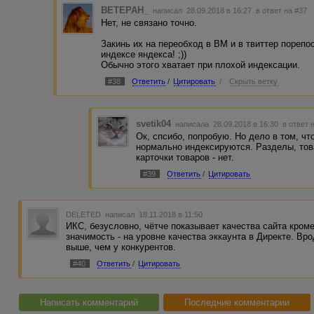
BETEPAH_
написал 28.09.2018 в 16:27
в ответ на #37
Нет, не связано точно.
Закинь их на переобход в ВМ и в твиттер порепо
индексе яндекса! ;))
Обычно этого хватает при плохой индексации.
#38
Ответить
/
Цитировать
/
Скрыть ветку
svetik04
написала 28.09.2018 в 16:30
в ответ 
Ок, спсибо, попробую. Но дело в том, чт
нормально индексируются. Разделы, това
карточки товаров - нет.
#39
Ответить
/
Цитировать
DELETED
написал 18.11.2018 в 11:50
ИКС, безусловно, чётче показывает качества сайта кром
значимость - на уровне качества эккаунта в Директе. Вро
выше, чем у конкурентов.
#40
Ответить
/
Цитировать
Написать комментарий
Последние комментарии