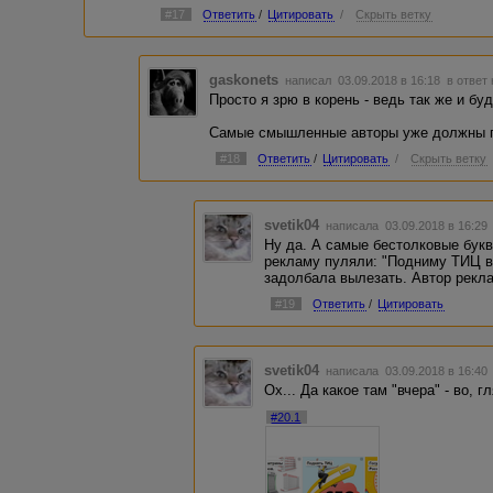
#17
Ответить
/
Цитировать
/
Скрыть ветку
gaskonets
написал 03.09.2018 в 16:18
в ответ
Просто я зрю в корень - ведь так же и буд
Самые смышленные авторы уже должны пр
#18
Ответить
/
Цитировать
/
Скрыть ветку
svetik04
написала 03.09.2018 в 16:2
Ну да. А самые бестолковые бук
рекламу пуляли: "Подниму ТИЦ ва
задолбала вылезать. Автор рекла
#19
Ответить
/
Цитировать
svetik04
написала 03.09.2018 в 16:4
Ох... Да какое там "вчера" - во, 
#20.1