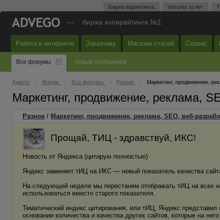
Биржа маркетинга
Каталог услуг
П
—
биржа копирайтинга №1
Работа в интернете
Заказчику
Магазин статей
Сервис
Все форумы
Новые сообщения
Адвего
Форум
Все форумы
Разное
Маркетинг, продвижение, ре
Маркетинг, продвижение, реклама, S
Разное
/
Маркетинг, продвижение, реклама, SEO, веб-разрабо
Прощай, ТИЦ - здравствуй, ИКС!
Новость от Яндекса (цитирую полностью)
Яндекс заменяет тИЦ на ИКС — новый показатель качества сайт
На следующей неделе мы перестанем отображать тИЦ на всех на
использоваться вместо старого показателя.
Тематический индекс цитирования, или тИЦ, Яндекс представил 
основании количества и качества других сайтов, которые на него