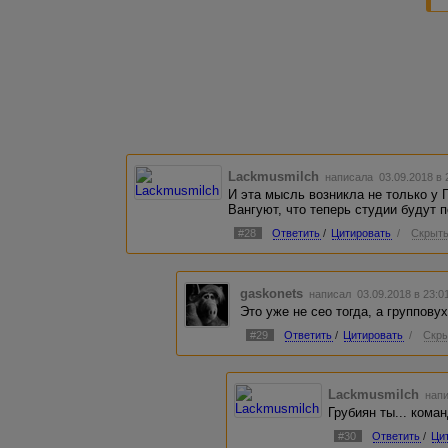
Lackmusmilch
написала 03.09.2018 в
И эта мысль возникла не только у 
Вангуют, что теперь студии будут п
#28
Ответить
/
Цитировать
/
Скрыть
gaskonets
написал 03.09.2018 в 23:
Это уже не сео тогда, а групповух
#29
Ответить
/
Цитировать
/
Скры
Lackmusmilch
напи
Грубиян ты... кома
#30
Ответить
/
Ци