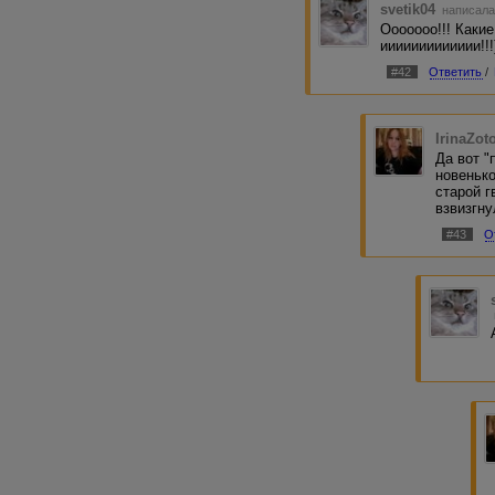
svetik04
написала
Ооооооо!!! Какие
иииииииииииии!!!)
#42
Ответить
/
IrinaZot
Да вот "
новенько
старой г
взвизгну
#43
О