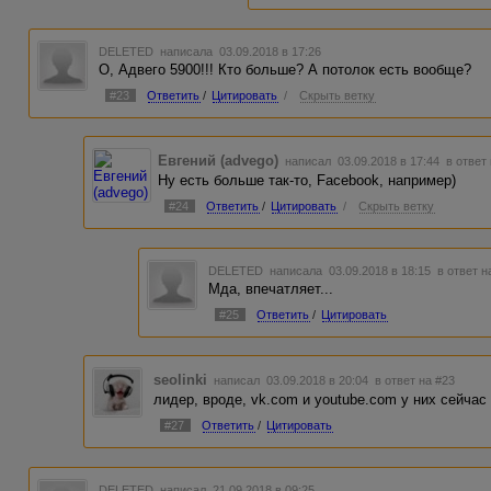
DELETED
написала 03.09.2018 в 17:26
О, Адвего 5900!!! Кто больше? А потолок есть вообще?
#23
Ответить
/
Цитировать
/
Скрыть ветку
Евгений (advego)
написал 03.09.2018 в 17:44
в ответ
Ну есть больше так-то, Facebook, например)
#24
Ответить
/
Цитировать
/
Скрыть ветку
DELETED
написала 03.09.2018 в 18:15
в ответ н
Мда, впечатляет...
#25
Ответить
/
Цитировать
seolinki
написал 03.09.2018 в 20:04
в ответ на #23
лидер, вроде, vk.com и youtube.com у них сейчас
#27
Ответить
/
Цитировать
DELETED
написал 21.09.2018 в 09:25