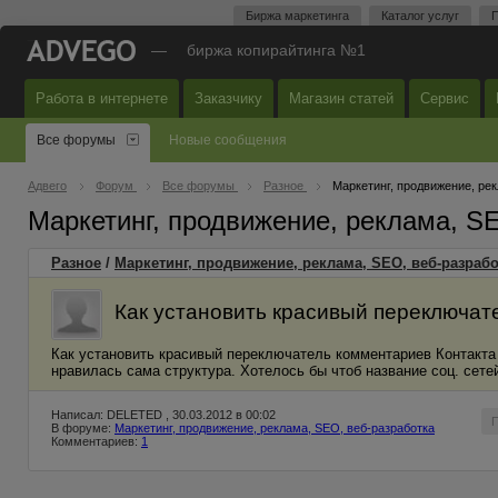
Биржа маркетинга
Каталог услуг
П
—
биржа копирайтинга №1
Работа в интернете
Заказчику
Магазин статей
Сервис
Все форумы
Новые сообщения
Адвего
Форум
Все форумы
Разное
Маркетинг, продвижение, ре
Маркетинг, продвижение, реклама, S
Разное
/
Маркетинг, продвижение, реклама, SEO, веб-разрабо
Как установить красивый переключат
Как установить красивый переключатель комментариев Контакта 
нравилась сама структура. Хотелось бы чтоб название соц. сете
Написал: DELETED , 30.03.2012 в 00:02
В форуме:
Маркетинг, продвижение, реклама, SEO, веб-разработка
Комментариев:
1