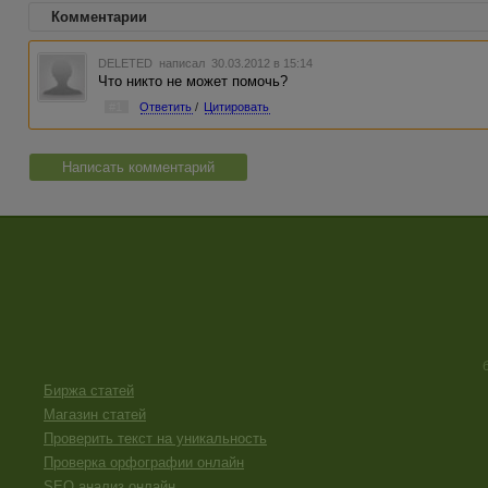
Комментарии
DELETED
написал 30.03.2012 в 15:14
Что никто не может помочь?
#1
Ответить
/
Цитировать
Написать комментарий
Биржа статей
Магазин статей
Проверить текст на уникальность
Проверка орфографии онлайн
SEO анализ онлайн