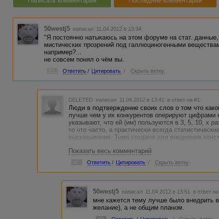
Написать комментарий
Последние комментарии
50westj5
написал 11.04.2012 в 13:34
"Я постоянно натыкаюсь на этом форуме на стат. данные
мистических прозрений под галлюциногенными веществам
например?...
не совсем понял о чём вы.
#1
Ответить
/
Цитировать
/
Скрыть ветку
DELETED
написал 11.04.2012 в 13:41
в ответ на #1
Люди в подтверждение своих слов о том что како
лучше чем у их конкурентов оперируют цифрами 
указывают, что ей (им) пользуются в 3, 5, 10, x 
то что часто, а практически всегда статистическ
высказывания. Тема создана для внедрения конс
Показать весь комментарий
#2
Ответить
/
Цитировать
/
Скрыть ветку
50westj5
написал 11.04.2012 в 13:51
в ответ на
мне кажется тему лучше было внедрить в
желание), а не общим планом.