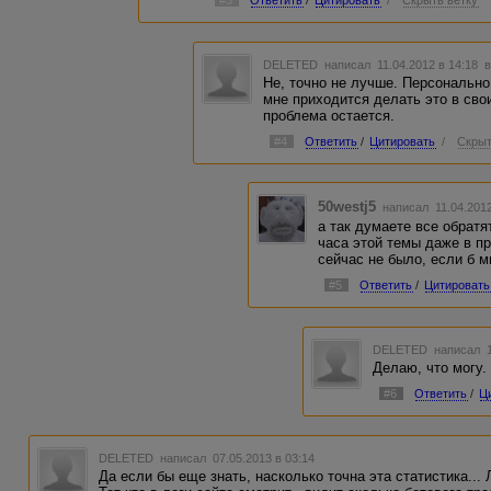
#3
Ответить
/
Цитировать
/
Скрыть ветку
DELETED
написал 11.04.2012 в 14:18
в
Не, точно не лучше. Персонально
мне приходится делать это в сво
проблема остается.
#4
Ответить
/
Цитировать
/
Скрыт
50westj5
написал 11.04.201
а так думаете все обратя
часа этой темы даже в п
сейчас не было, если б м
#5
Ответить
/
Цитировать
DELETED
написал 1
Делаю, что могу. 
#6
Ответить
/
Ц
DELETED
написал 07.05.2013 в 03:14
Да если бы еще знать, насколько точна эта статистика... 