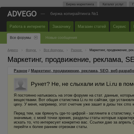
Биржа маркетинга
Каталог услуг
П
—
биржа копирайтинга №1
Работа в интернете
Заказчику
Магазин статей
Сервис
Все форумы
Новые сообщения
Адвего
Форум
Все форумы
Разное
Маркетинг, продвижение, ре
Маркетинг, продвижение, реклама, S
Разное
/
Маркетинг, продвижение, реклама, SEO, веб-разрабо
Рунет? Не, не слыхали или Li.ru в по
Я постоянно натыкаюсь на этом форуме на стат. данные, котор
веществами. Вот общая статистика Li.ru по сайтам, где установл
цеху. У меня, например, этот счетчик уже зашит в дизы тех cms
Перед тем, как брякнуть где-то цифрой - загляните в статистику
значимые, с моей точки зрения, разделы статы которые характ
искать то, что интересует конкретно вас. Ссылки даю за апрель
перейти к более ранним отрезкам статы.