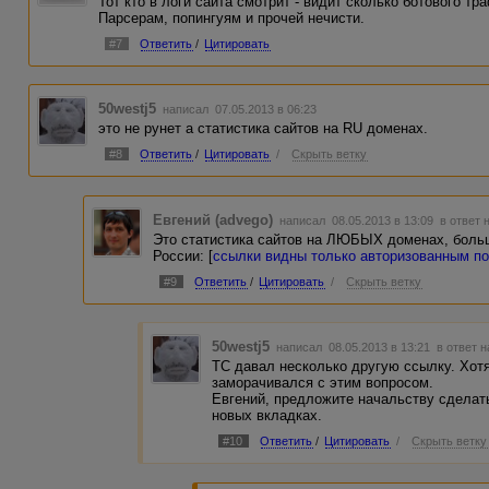
Тот кто в логи сайта смотрит - видит сколько ботового тр
Парсерам, попингуям и прочей нечисти.
#7
Ответить
/
Цитировать
50westj5
написал 07.05.2013 в 06:23
это не рунет а статистика сайтов на RU доменах.
#8
Ответить
/
Цитировать
/
Скрыть ветку
Евгений (advego)
написал 08.05.2013 в 13:09
в ответ 
Это статистика сайтов на ЛЮБЫХ доменах, больш
России: [
ссылки видны только авторизованным п
#9
Ответить
/
Цитировать
/
Скрыть ветку
50westj5
написал 08.05.2013 в 13:21
в ответ н
ТС давал несколько другую ссылку. Хотя 
заморачивался с этим вопросом.
Евгений, предложите начальству сделат
новых вкладках.
#10
Ответить
/
Цитировать
/
Скрыть ветку