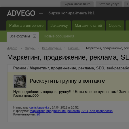
Биржа маркетинга
Каталог услуг
П
—
биржа копирайтинга №1
Работа в интернете
Заказчику
Магазин статей
Сервис
Все форумы
Новые сообщения
Адвего
Форум
Все форумы
Разное
Маркетинг, продвижение, ре
Маркетинг, продвижение, реклама, S
Разное
/
Маркетинг, продвижение, реклама, SEO, веб-разрабо
Раскрутить группу в контакте
Нужно добавить народ в группу!!!! Боты мне не нужны там! Заи
Ваши цены???
Написала:
canislupusvita
, 14.04.2012 в 10:52
В форуме:
Маркетинг, продвижение, реклама, SEO, веб-разработка
Комментариев:
20