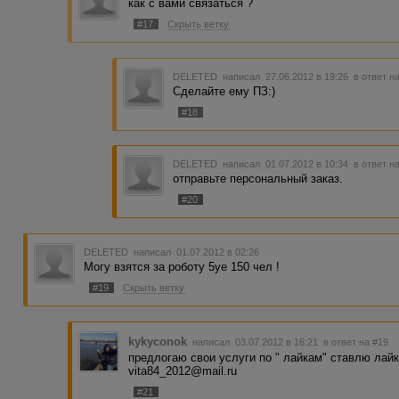
как с вами связаться ?
#17
Скрыть ветку
DELETED
написал 27.06.2012 в 19:26
в ответ н
Сделайте ему ПЗ:)
#18
DELETED
написал 01.07.2012 в 10:34
в ответ н
отправьте персональный заказ.
#20
DELETED
написал 01.07.2012 в 02:26
Могу взятся за роботу 5уе 150 чел !
#19
Скрыть ветку
kykyconok
написал 03.07.2012 в 16:21
в ответ на #19
предлогаю свои услуги по " лайкам" ставлю лайк
vita84_2012@mail.ru
#21