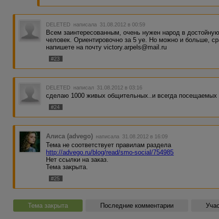
DELETED
написала 31.08.2012 в 00:59
Всем заинтересованным, очень нужен народ в достойную 
человек. Ориентировочно за 5 уе. Но можно и больше, ср
напишете на почту victory.arpels@mail.ru
#23
DELETED
написал 31.08.2012 в 03:16
сделаю 1000 живых общительных..и всегда посещаемых гр
#24
Алиса (advego)
написала 31.08.2012 в 16:09
Тема не соответствует правилам раздела
http://advego.ru/blog/read/smo-social/754985
Нет ссылки на заказ.
Тема закрыта.
#25
Тема закрыта
Последние комментарии
Учас