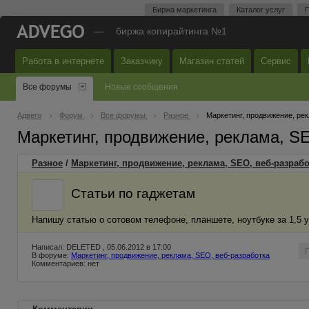
Биржа маркетинга
Каталог услуг
П
—
биржа копирайтинга №1
Работа в интернете
Заказчику
Магазин статей
Сервис
Все форумы
Новые сообщения
Адвего
Форум
Все форумы
Разное
Маркетинг, продвижение, ре
Маркетинг, продвижение, реклама, S
Разное
/
Маркетинг, продвижение, реклама, SEO, веб-разрабо
Статьи по гаджетам
Напишу статью о сотовом телефоне, планшете, ноутбуке за 1,5 у
Написал: DELETED , 05.06.2012 в 17:00
В форуме:
Маркетинг, продвижение, реклама, SEO, веб-разработка
Комментариев: нет