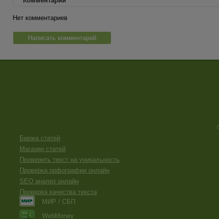
Комментарии
Нет комментариев
Написать комментарий
Биржа статей
Магазин статей
Проверить текст на уникальность
Проверка орфографии онлайн
SEO анализ онлайн
Проверка качества текста
МИР / СБП
WebMoney