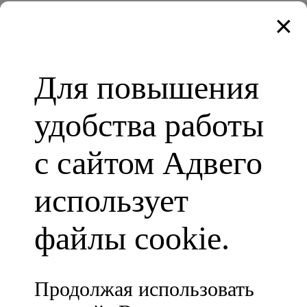
×
Биржа статей
Магазин статей
Проверить текст на уникальность
Проверка орфографии онлайн
SEO анализ онлайн
Для повышения
Проверка качества текста
МИР / СБП
удобства работы
WebMoney
Volet
Безналичный платеж
с сайтом Адвего
Telegram
Вконтакте
Приложение для Android
использует
Заказчику
Создать заказ
файлы cookie.
Мои заказы
Извещения
Пополнить счёт
Статистика
Продолжая использовать
API