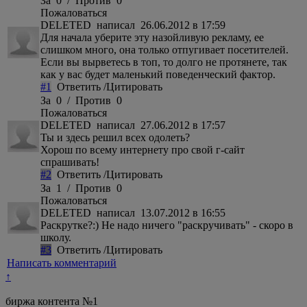
За
0
/
Против
0
Пожаловаться
DELETED
написал 26.06.2012 в 17:59
Для начала уберите эту назойливую рекламу, ее
слишком много, она только отпугивает посетителей.
Если вы вырветесь в топ, то долго не протянете, так
как у вас будет маленький поведенческий фактор.
#1
Ответить
/
Цитировать
За
0
/
Против
0
Пожаловаться
DELETED
написал 27.06.2012 в 17:57
Ты и здесь решил всех одолеть?
Хорош по всему интернету про свой г-сайт
спрашивать!
#2
Ответить
/
Цитировать
За
1
/
Против
0
Пожаловаться
DELETED
написал 13.07.2012 в 16:55
Раскрутке?:) Не надо ничего "раскручивать" - скоро в
школу.
#3
Ответить
/
Цитировать
Написать комментарий
↑
биржа контента №1