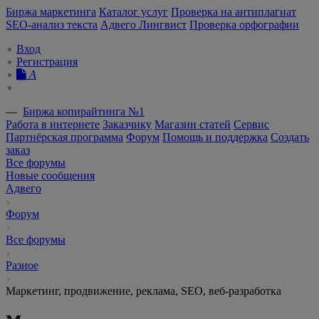
Биржа маркетинга
Каталог услуг
Проверка на антиплагиат
SEO-анализ текста
Адвего Лингвист
Проверка орфографии
Вход
Регистрация
A
—
Биржа копирайтинга №1
Работа в интернете
Заказчику
Магазин статей
Сервис
Партнёрская программа
Форум
Помощь и поддержка
Создать
заказ
Все форумы
Новые сообщения
Адвего
Форум
Все форумы
Разное
Маркетинг, продвижение, реклама, SEO, веб-разработка