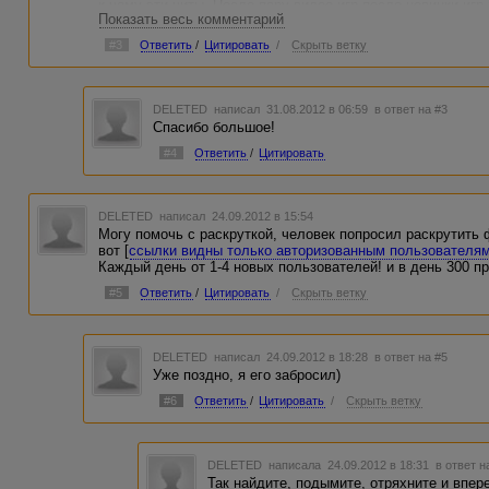
к чему эти читы. После пару видео игр,после новинки иг
Показать весь комментарий
или перескажи описание игры (рерайт) , приколы из игр н
именно в этих разделах. Еще самое главное если твой хо
#3
Ответить
/
Цитировать
/
Скрыть ветку
автоматическое создание СИТЕМАП файла то найди в ине
бесплатно,, этот файл нужен для хорошей индексации тв
наполнения ресурса. Например юкоз автоматически созда
DELETED
написал 31.08.2012 в 06:59
в ответ на #3
Спасибо большое!
#4
Ответить
/
Цитировать
DELETED
написал 24.09.2012 в 15:54
Могу помочь с раскруткой, человек попросил раскрутить
вот [
ссылки видны только авторизованным пользователя
Каждый день от 1-4 новых пользователей! и в день 300 пр
#5
Ответить
/
Цитировать
/
Скрыть ветку
DELETED
написал 24.09.2012 в 18:28
в ответ на #5
Уже поздно, я его забросил)
#6
Ответить
/
Цитировать
/
Скрыть ветку
DELETED
написала 24.09.2012 в 18:31
в ответ н
Так найдите, подымите, отряхните и впере