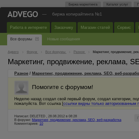
Биржа маркетинга
Каталог услуг
П
—
биржа копирайтинга №1
Работа в интернете
Заказчику
Магазин статей
Сервис
Все форумы
Новые сообщения
Адвего
Форум
Все форумы
Разное
Маркетинг, продвижение, ре
Маркетинг, продвижение, реклама, S
Разное
/
Маркетинг, продвижение, реклама, SEO, веб-разрабо
Помогите с форумом!
Неделю назад создал свой первый форум, создал категории, под
пожалуйста. Вот ссылка [
ссылки видны только авторизованным 
Написал: DELETED , 28.08.2012 в 08:28
В форуме:
Маркетинг, продвижение, реклама, SEO, веб-разработка
Комментариев:
10