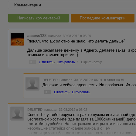
Комментарии
Написать комментарий
Последние комментарии
access128
написал 30.08.2012 в 03:29
"понял, что абсолютно не знаю, что делать дальше"
Дальше засылаете денежку в Адвего, делаете заказ, и ф
темами и комментариями :)
#1
Ответить
/
Цитировать
/
Скрыть ветку
DELETED
написал 30.08.2012 в 06:01
в ответ на #1
Денежки и сейчас здесь есть. Но проблема. Их о
#2
Ответить
/
Цитировать
DELETED
написал 31.08.2012 в 03:02
Совет. Т.к у тебя форум о играх то нужны игры скачай гд
бесплатном хостинге (где платят за 1000скачиваний) деп
,летитбит,турбобит. На них размести игры эти и выложи н
небольшие статейки описание жанра и о чем.
после ищи читы бесплатные и тоже на хостинги эти после